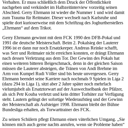
Verhalten. Er muss schließlich dem Druck der Öffentlichkeit
nachgeben und verkündet im Halbzeitinterview vorzeitig seinen
Abschied. Gerry Ehrmann ist wieder die Nummer 1 und wird damit
zum Trauma für Reitmaier. Dieser wechselt nach Karlsruhe und
spielte dort kurioserweise mit dem Schriftzug des Joghurtherstellers
„Ehrmann“ auf dem Trikot.
Gerry Ehrmann gewinnt mit dem FCK 1990 den DFB-Pokal und
1991 die deutsche Meisterschaft. Beim 2. Pokalsieg der Lauterer
1996 ist er dann nur noch Ersatzkeeper. Andreas Reinke schafft,
was Serr und Reitmaier nicht erreichen konnten, er drängt Ehrmann
nach dessen Verletzung aus dem Tor. Der Gewinn des Pokals hat
einen weiteren bitteren Beigeschmack, denn in der gleichen Saison
müssen die Lauterer absteigen, die Tränen von Andi Brehme im
Arm von Kumpel Rudi Völler sind bis heute unvergessen. Gerry
Ehrmann beendet seine Karriere nach nochmals 9 Spielen in Liga 2
(dazu 294 in Liga 1), sitzt aber 2 Jahre später noch mehrfach
vielumjubelt als Ersatztorwart auf der Auswechselbank der Pfälzer,
als sich Petr Kouba verletzt und kein dritter Torhüter zur Verfügung
steht. Lautern gelingt der sofortige Wiederaufstieg und der Gewinn
der Meisterschaft als Aufsteiger 1998. Ehrmann bleibt der Bühne
Bundesliga erhalten, als Torwarttrainer des FCK.
Zu seinen Schülern pflegt Ehrmann einen väterlichen Umgang. „Sie
können mich auch gerne nachts anrufen, wenn sie Probleme haben“