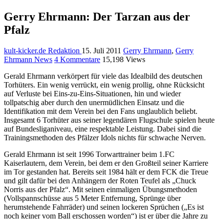
Gerry Ehrmann: Der Tarzan aus der
Pfalz
kult-kicker.de Redaktion
15. Juli 2011
Gerry Ehrmann
,
Gerry
Ehrmann News
4 Kommentare
15,198 Views
Gerald Ehrmann verkörpert für viele das Idealbild des deutschen
Torhüters. Ein wenig verrückt, ein wenig prollig, ohne Rücksicht
auf Verluste bei Eins-zu-Eins-Situationen, hin und wieder
tollpatschig aber durch den unermüdlichen Einsatz und die
Identifikation mit dem Verein bei den Fans unglaublich beliebt.
Insgesamt 6 Torhüter aus seiner legendären Flugschule spielen heute
auf Bundesliganiveau, eine respektable Leistung. Dabei sind die
Trainingsmethoden des Pfälzer Idols nichts für schwache Nerven.
Gerald Ehrmann ist seit 1996 Torwarttrainer beim 1.FC
Kaiserlautern, dem Verein, bei dem er den Großteil seiner Karriere
im Tor gestanden hat. Bereits seit 1984 hält er dem FCK die Treue
und gilt dafür bei den Anhängern der Roten Teufel als „Chuck
Norris aus der Pfalz“. Mit seinen einmaligen Übungsmethoden
(Vollspannschüsse aus 5 Meter Entfernung, Sprünge über
herumstehende Fahrräder) und seinen lockeren Sprüchen („Es ist
noch keiner vom Ball erschossen worden“) ist er über die Jahre zu