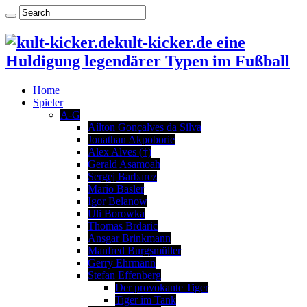
kult-kicker.de eine
Huldigung legendärer Typen im Fußball
Home
Spieler
A-G
Aílton Gonçalves da Silva
Jonathan Akpoborie
Alex Alves (†)
Gerald Asamoah
Sergej Barbarez
Mario Basler
Igor Belanow
Uli Borowka
Thomas Brdaric
Ansgar Brinkmann
Manfred Burgsmüller
Gerry Ehrmann
Stefan Effenberg
Der provokante Tiger
Tiger im Tank