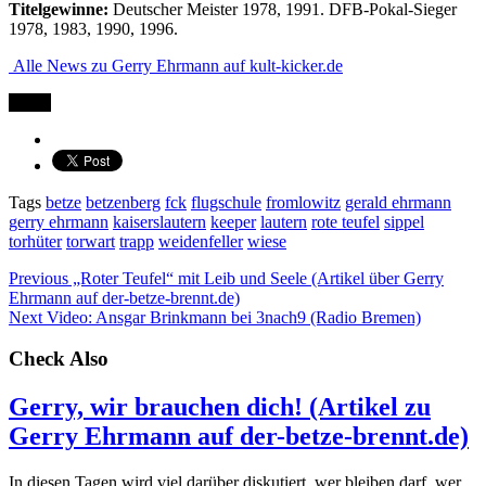
Titelgewinne:
Deutscher Meister 1978, 1991. DFB-Pokal-Sieger
1978, 1983, 1990, 1996.
Alle News zu Gerry Ehrmann auf kult-kicker.de
Teilen
Tags
betze
betzenberg
fck
flugschule
fromlowitz
gerald ehrmann
gerry ehrmann
kaiserslautern
keeper
lautern
rote teufel
sippel
torhüter
torwart
trapp
weidenfeller
wiese
Previous
„Roter Teufel“ mit Leib und Seele (Artikel über Gerry
Ehrmann auf der-betze-brennt.de)
Next
Video: Ansgar Brinkmann bei 3nach9 (Radio Bremen)
Check Also
Gerry, wir brauchen dich! (Artikel zu
Gerry Ehrmann auf der-betze-brennt.de)
In diesen Tagen wird viel darüber diskutiert, wer bleiben darf, wer