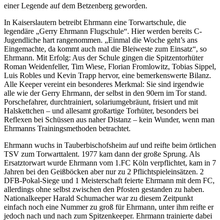
einer Legende auf dem Betzenberg geworden.
In Kaiserslautern betreibt Ehrmann eine Torwartschule, die
legendäre „Gerry Ehrmann Flugschule“. Hier werden bereits C-
Jugendliche hart rangenommen. „Einmal die Woche geht’s ans
Eingemachte, da kommt auch mal die Bleiweste zum Einsatz“, so
Ehrmann. Mit Erfolg: Aus der Schule gingen die Spitzentorhüter
Roman Weidenfeller, Tim Wiese, Florian Fromlowitz, Tobias Sippel,
Luis Robles und Kevin Trapp hervor, eine bemerkenswerte Bilanz.
Alle Keeper vereint ein besonderes Merkmal: Sie sind irgendwie
alle wie der Gerry Ehrmann, der selbst in den 90ern im Tor stand.
Porschefahrer, durchtrainiert, solariumgebräunt, frisiert und mit
Halskettchen – und allesamt großartige Torhüter, besonders bei
Reflexen bei Schüssen aus naher Distanz – kein Wunder, wenn man
Ehrmanns Trainingsmethoden betrachtet.
Ehrmann wuchs in Tauberbischofsheim auf und reifte beim örtlichen
TSV zum Torwarttalent. 1977 kam dann der große Sprung. Als
Ersatztorwart wurde Ehrmann vom 1.FC Köln verpflichtet, kam in 7
Jahren bei den Geißböcken aber nur zu 2 Pflichtspieleinsätzen. 2
DFB-Pokal-Siege und 1 Meisterschaft feierte Ehrmann mit dem FC,
allerdings ohne selbst zwischen den Pfosten gestanden zu haben.
Nationalkeeper Harald Schumacher war zu diesem Zeitpunkt
einfach noch eine Nummer zu groß für Ehrmann, unter ihm reifte er
jedoch nach und nach zum Spitzenkeeper. Ehrmann trainierte dabei