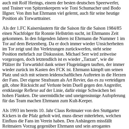
auch mit Rolf Herings, einem der besten deutschen Speerwerfer,
und Trainer von Spitzenkeepern wie Toni Schumacher und Bodo
Illgner. Von ihm hat Ehrmann viel gelernt, auch für seine heutige
Position als Torwarttrainer.
Als der 1.FC Kaiserslautern für die Saison für die Saison 1984/85
einen Nachfolger für Ronnie Hellström sucht, ist Ehrmanns Zeit
gekommen. In den folgenden Jahren ist Ehrmann die Nummer 1 im
Tor auf dem Betzenberg. Da er doch immer wieder Unsicherheiten
im Tor zeigt und ihn Verletzungen zurückwerfen, steht seine
Position mehrfach zur Diskussion. Michael Serr wird zeitweise
vorgezogen, doch letztendlich ist es wieder „Tarzan“, wie die
Pfälzer ihr Torwartidol dank seiner Flugeinlagen tauften, der immer
wieder zurück im Kasten des FCK ist. Ehrmann kämpft um seinen
Platz und sich mit seinem leidenschaftlichen Auftreten in die Herzen
der Fans. Der eigene Strafraum als Art Revier, das es zu verteidigen
gilt, ohne Rücksicht auf Verluste beim Duell gegen den Angreifer,
erstklassige Reflexe auf der Linie, dafür einige Schwächen bei
hohen Flanken. Die unermüdliche und uneigensinnige Aufopferung
für das Team machen Ehrmann zum Kult-Keeper.
Als 1993 im bereits 10. Jahr Claus Reitmaier von den Stuttgarter
Kickers in die Pfalz geholt wird, muss dieser miterleben, welchen
Einfluss die Fans im Verein haben. Den Anhängern missfällt
Reitmaiers Vorzug gegenüber Ehrmann und sein arrogantes