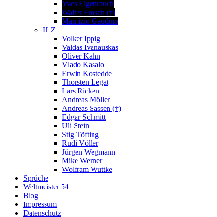
Yves Eigenrauch
Walter Frosch (†)
Maurizio Gaudino
H-Z
Volker Ippig
Valdas Ivanauskas
Oliver Kahn
Vlado Kasalo
Erwin Kostedde
Thorsten Legat
Lars Ricken
Andreas Möller
Andreas Sassen (†)
Edgar Schmitt
Uli Stein
Stig Töfting
Rudi Völler
Jürgen Wegmann
Mike Werner
Wolfram Wuttke
Sprüche
Weltmeister 54
Blog
Impressum
Datenschutz