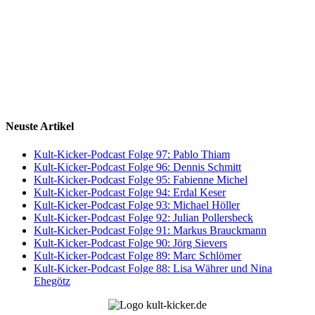
Neuste Artikel
Kult-Kicker-Podcast Folge 97: Pablo Thiam
Kult-Kicker-Podcast Folge 96: Dennis Schmitt
Kult-Kicker-Podcast Folge 95: Fabienne Michel
Kult-Kicker-Podcast Folge 94: Erdal Keser
Kult-Kicker-Podcast Folge 93: Michael Höller
Kult-Kicker-Podcast Folge 92: Julian Pollersbeck
Kult-Kicker-Podcast Folge 91: Markus Brauckmann
Kult-Kicker-Podcast Folge 90: Jörg Sievers
Kult-Kicker-Podcast Folge 89: Marc Schlömer
Kult-Kicker-Podcast Folge 88: Lisa Währer und Nina
Ehegötz