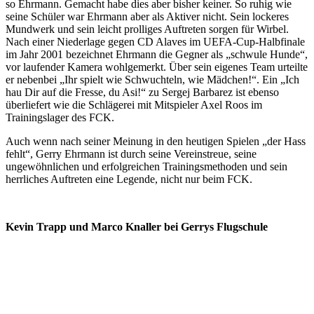
so Ehrmann. Gemacht habe dies aber bisher keiner. So ruhig wie
seine Schüler war Ehrmann aber als Aktiver nicht. Sein lockeres
Mundwerk und sein leicht prolliges Auftreten sorgen für Wirbel.
Nach einer Niederlage gegen CD Alaves im UEFA-Cup-Halbfinale
im Jahr 2001 bezeichnet Ehrmann die Gegner als „schwule Hunde“,
vor laufender Kamera wohlgemerkt. Über sein eigenes Team urteilte
er nebenbei „Ihr spielt wie Schwuchteln, wie Mädchen!“. Ein „Ich
hau Dir auf die Fresse, du Asi!“ zu Sergej Barbarez ist ebenso
überliefert wie die Schlägerei mit Mitspieler Axel Roos im
Trainingslager des FCK.
Auch wenn nach seiner Meinung in den heutigen Spielen „der Hass
fehlt“, Gerry Ehrmann ist durch seine Vereinstreue, seine
ungewöhnlichen und erfolgreichen Trainingsmethoden und sein
herrliches Auftreten eine Legende, nicht nur beim FCK.
Kevin Trapp und Marco Knaller bei Gerrys Flugschule