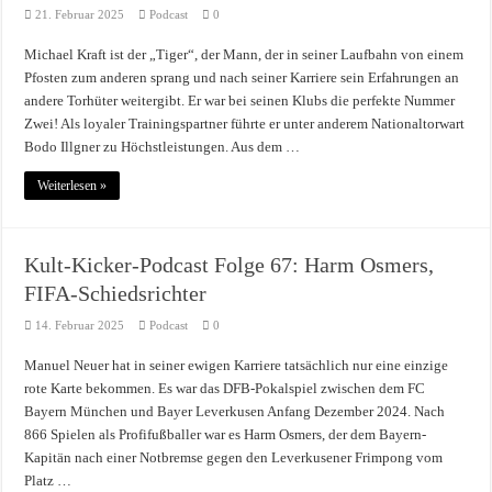
21. Februar 2025
Podcast
0
Michael Kraft ist der „Tiger“, der Mann, der in seiner Laufbahn von einem
Pfosten zum anderen sprang und nach seiner Karriere sein Erfahrungen an
andere Torhüter weitergibt. Er war bei seinen Klubs die perfekte Nummer
Zwei! Als loyaler Trainingspartner führte er unter anderem Nationaltorwart
Bodo Illgner zu Höchstleistungen. Aus dem …
Weiterlesen »
Kult-Kicker-Podcast Folge 67: Harm Osmers,
FIFA-Schiedsrichter
14. Februar 2025
Podcast
0
Manuel Neuer hat in seiner ewigen Karriere tatsächlich nur eine einzige
rote Karte bekommen. Es war das DFB-Pokalspiel zwischen dem FC
Bayern München und Bayer Leverkusen Anfang Dezember 2024. Nach
866 Spielen als Profifußballer war es Harm Osmers, der dem Bayern-
Kapitän nach einer Notbremse gegen den Leverkusener Frimpong vom
Platz …