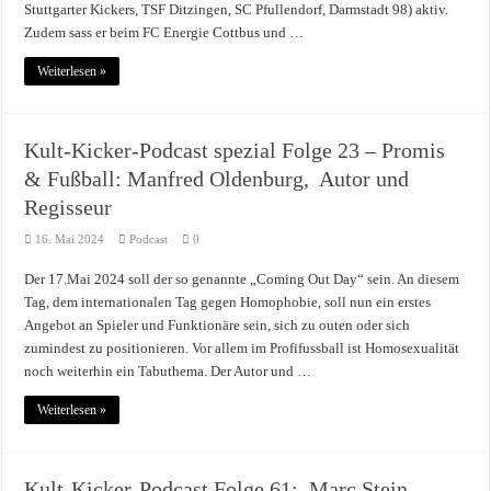
Stuttgarter Kickers, TSF Ditzingen, SC Pfullendorf, Darmstadt 98) aktiv.
Zudem sass er beim FC Energie Cottbus und …
Weiterlesen »
Kult-Kicker-Podcast spezial Folge 23 – Promis
& Fußball: Manfred Oldenburg, Autor und
Regisseur
16. Mai 2024
Podcast
0
Der 17.Mai 2024 soll der so genannte „Coming Out Day“ sein. An diesem
Tag, dem internationalen Tag gegen Homophobie, soll nun ein erstes
Angebot an Spieler und Funktionäre sein, sich zu outen oder sich
zumindest zu positionieren. Vor allem im Profifussball ist Homosexualität
noch weiterhin ein Tabuthema. Der Autor und …
Weiterlesen »
Kult-Kicker-Podcast Folge 61: Marc Stein