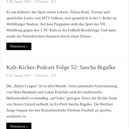
30. Januar 2024
Podcast
0
Es war definitiv das Spiel seines Lebens. Tobias Krull, Torwart und
sportlicher Leiter vom MTV Gifhorn, sitzt gemütlich in der 5. Reihe im
Wolfsburger Stadion. Auf dem Programm steht das Spiel des VfL
Wolfsburg gegen den 1. FC Köln in der Fußball-Bundesliga. Und dann
wurde der Schiedsrichter-Assistent durch einen Schuss …
Weiterlesen »
Kult-Kicker-Podcast Folge 52: Sascha Bigalke
25. Januar 2024
Podcast
0
Die „Baller League“ ist in aller Munde. Unter präsidialer Unterstützung
von Mats Hummels und Lukas Podolski wird der traditionelle
Hallenfussball eventmäßig „auf links“ gezogen. Einer, der für das Team
von Streets United aufläuft, ist Ex-Profi Sascha Bigalke. Der Berliner
Junge begann bei den Reinickendorfer Füchsen Fussball zu spielen,
wechselte in …
Weiterlesen »