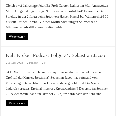
Gleich zwei Jahrestage feiert Ex-Profi Carsten Lakies im Mai. Am zweiten
Mai 1990 gab der gebürtige Nordhesse sein Profidebüt! Es war der 34.
Spieltag in der 2. Liga beim Spiel von Hessen Kassel bei Wattenscheid 09
als sein Trainer Lorenz-Günther Köstner den jungen Stürmer zehn
Minuten vor Abpfiff einwechselte. Leider …
Weiterlesen »
Kult-Kicker-Podcast Folge 74: Sebastian Jacob
2. Mai 2025
Podcast
0
Ist Fußballprofi wirklich ein Traumjob, wenn die Krankenakte einen
Großteil der Karriere bestimmt? Sebastian Jacob hat aufgrund von
Verletzungen tatsächlich 1621 Tage verletzt gefehlt und 147 Spiele
dadurch verpasst. Dreimal hiess es „Kreuzbandriss“! Der erste im Sommer
2015, der zweite dann im Oktober 2022, um dann nach der Reha und …
Weiterlesen »