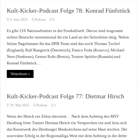
Kult-Kicker-Podcast Folge 78: Konrad Fünfstück
6. Juni 2025
Podcast
0
Es gibt 210 Nationaltrainer in der Fussballwelt. Davon sind insgesamt
sieben Deutsche international für ein Land an der Seitenlinie tätig. Neben
Julian Nagelsmann für das DFB-Team sind das noch Thomas Tuchel
(England), Ralf Rangnick (Österreich), Franco Foda (Kosovo), Michael
Nees (Simbawe), Gernot Rohr (Benin), Torsten Spittler (Ruanda) und
Konrad Fünfstück …
Weiterlesen »
Kult-Kicker-Podcast Folge 77: Dietmar Hirsch
29. Mai 2025
Podcast
1
Wenn der Hirsch ein Zebra tätowiert… Nach dem Aufstieg des MSV
Duisburg löste Trainer Dietmar Hirsch ein Versprechen ein und liess sich
das Kunstwerk des Duisburger Maskottchens auf seine Haut stechen. Der
souveräne Erfolg in der Regionalliga West mit dem Aufstieg in die dritte