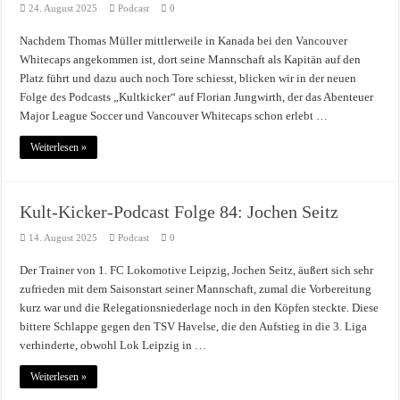
24. August 2025
Podcast
0
Nachdem Thomas Müller mittlerweile in Kanada bei den Vancouver
Whitecaps angekommen ist, dort seine Mannschaft als Kapitän auf den
Platz führt und dazu auch noch Tore schiesst, blicken wir in der neuen
Folge des Podcasts „Kultkicker“ auf Florian Jungwirth, der das Abenteuer
Major League Soccer und Vancouver Whitecaps schon erlebt …
Weiterlesen »
Kult-Kicker-Podcast Folge 84: Jochen Seitz
14. August 2025
Podcast
0
Der Trainer von 1. FC Lokomotive Leipzig, Jochen Seitz, äußert sich sehr
zufrieden mit dem Saisonstart seiner Mannschaft, zumal die Vorbereitung
kurz war und die Relegationsniederlage noch in den Köpfen steckte. Diese
bittere Schlappe gegen den TSV Havelse, die den Aufstieg in die 3. Liga
verhinderte, obwohl Lok Leipzig in …
Weiterlesen »