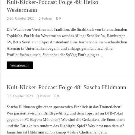
Kult-Kicker-Podcast Folge 49: Heiko
Westermann
20. Oktober 2023
Podcast
0
Die Wucht von Vereinen mit Tradition, die Strahlkraft von internationalen
Topklubs. Für Heiko Westermann war das Alltag: Schalke 04, Hamburger
SV, Betis Sevilla und Ajax Amsterdam! Eine Karriere die im beschaulichen
Alzenau in Unterfranken begann und anfangs gar nicht nach einer
Profilaufbahn aussah. Später bei der SpVgg Fürth ging es …
Weiterlesen »
Kult-Kicker-Podcast Folge 48: Sascha Hildmann
5. Oktober 2023
Podcast
0
Sascha Hildmann gibt einen spannenden Einblick in das Trainerleben!
Was passiert zwischen Drittliga-Alltag und dem Topspiel im DFB-Pokal
gegen den FC Bayern München? Wie sind die Gedanken, die Emotionen
und die Tätigkeiten rundum das Highlight-Spiel? Was lernt man daraus?
Immerhin ist Hildmann schon knapp 4 Jahre Cheftrainer beim