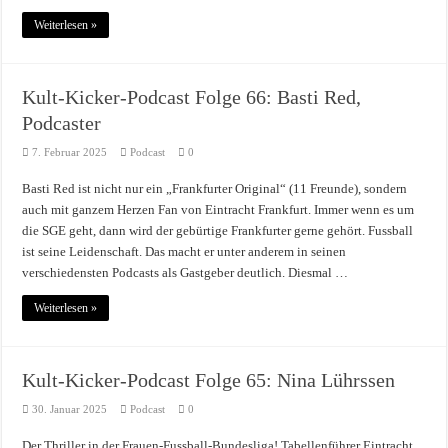
Weiterlesen »
Kult-Kicker-Podcast Folge 66: Basti Red,
Podcaster
7. Februar 2025
Podcast
0
Basti Red ist nicht nur ein „Frankfurter Original“ (11 Freunde), sondern
auch mit ganzem Herzen Fan von Eintracht Frankfurt. Immer wenn es um
die SGE geht, dann wird der gebürtige Frankfurter gerne gehört. Fussball
ist seine Leidenschaft. Das macht er unter anderem in seinen
verschiedensten Podcasts als Gastgeber deutlich. Diesmal …
Weiterlesen »
Kult-Kicker-Podcast Folge 65: Nina Lührssen
30. Januar 2025
Podcast
0
Der Thriller in der Frauen-Fussball-Bundesliga! Tabellenführer Eintracht