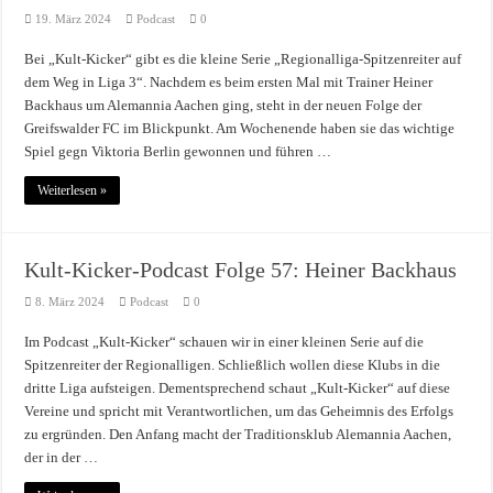
19. März 2024
Podcast
0
Bei „Kult-Kicker“ gibt es die kleine Serie „Regionalliga-Spitzenreiter auf
dem Weg in Liga 3“. Nachdem es beim ersten Mal mit Trainer Heiner
Backhaus um Alemannia Aachen ging, steht in der neuen Folge der
Greifswalder FC im Blickpunkt. Am Wochenende haben sie das wichtige
Spiel gegn Viktoria Berlin gewonnen und führen …
Weiterlesen »
Kult-Kicker-Podcast Folge 57: Heiner Backhaus
8. März 2024
Podcast
0
Im Podcast „Kult-Kicker“ schauen wir in einer kleinen Serie auf die
Spitzenreiter der Regionalligen. Schließlich wollen diese Klubs in die
dritte Liga aufsteigen. Dementsprechend schaut „Kult-Kicker“ auf diese
Vereine und spricht mit Verantwortlichen, um das Geheimnis des Erfolgs
zu ergründen. Den Anfang macht der Traditionsklub Alemannia Aachen,
der in der …