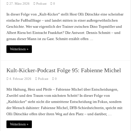
27. März 2026
Podcast
0
In dieser Folge von „Kult-Kicker“ stellt Host Olli Dütschke eine scheinbar
einfache Fußballfrage – und landet mitten in einer außergewöhnlichen
Geschichte. Wer war eigentlich der Trainer zwischen Dino Topmöller und
Albert Riera bei Eintracht Frankfurt? Die Antwort: Dennis Schmitt – und
genau dieser Mann ist zu Gast. Schmitt erzählt offen …
Weiterlesen »
Kult-Kicker-Podcast Folge 95: Fabienne Michel
4. Februar 2026
Podcast
0
Mit Haltung, Herz und Pfeife – Fabienne Michel über Entscheidungen,
Zweifel und den Traum vom nächsten Schritt! In dieser Folge von
„Kultkicker“ steht nicht die umstrittene Entscheidung im Fokus, sondern
der Mensch dahinter: Fabienne Michel, DFB-Schiedsrichterin, spricht mit
Olli Dütschke offen über ihren Weg auf den Platz – und darüber, …
Weiterlesen »