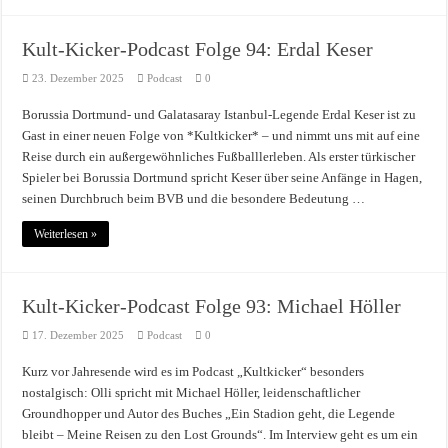
Kult-Kicker-Podcast Folge 94: Erdal Keser
23. Dezember 2025
Podcast
0
Borussia Dortmund- und Galatasaray Istanbul-Legende Erdal Keser ist zu
Gast in einer neuen Folge von *Kultkicker* – und nimmt uns mit auf eine
Reise durch ein außergewöhnliches Fußballlerleben. Als erster türkischer
Spieler bei Borussia Dortmund spricht Keser über seine Anfänge in Hagen,
seinen Durchbruch beim BVB und die besondere Bedeutung …
Weiterlesen »
Kult-Kicker-Podcast Folge 93: Michael Höller
17. Dezember 2025
Podcast
0
Kurz vor Jahresende wird es im Podcast „Kultkicker“ besonders
nostalgisch: Olli spricht mit Michael Höller, leidenschaftlicher
Groundhopper und Autor des Buches „Ein Stadion geht, die Legende
bleibt – Meine Reisen zu den Lost Grounds“. Im Interview geht es um ein