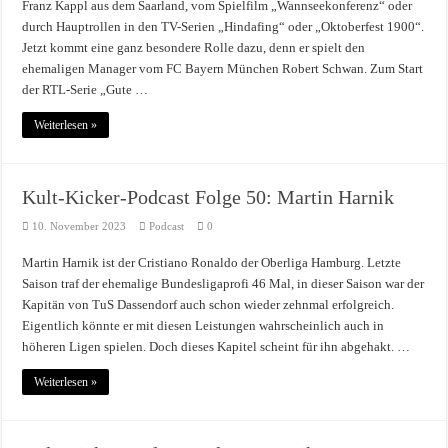
Franz Kappl aus dem Saarland, vom Spielfilm „Wannseekonferenz“ oder
durch Hauptrollen in den TV-Serien „Hindafing“ oder „Oktoberfest 1900“.
Jetzt kommt eine ganz besondere Rolle dazu, denn er spielt den
ehemaligen Manager vom FC Bayern München Robert Schwan. Zum Start
der RTL-Serie „Gute …
Weiterlesen »
Kult-Kicker-Podcast Folge 50: Martin Harnik
10. November 2023
Podcast
0
Martin Harnik ist der Cristiano Ronaldo der Oberliga Hamburg. Letzte
Saison traf der ehemalige Bundesligaprofi 46 Mal, in dieser Saison war der
Kapitän von TuS Dassendorf auch schon wieder zehnmal erfolgreich.
Eigentlich könnte er mit diesen Leistungen wahrscheinlich auch in
höheren Ligen spielen. Doch dieses Kapitel scheint für ihn abgehakt. …
Weiterlesen »