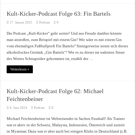
Kult-Kicker-Podcast Folge 63: Fin Bartels
17. Januar 2025
Podcast
0
Der Podcast „Kult-Kicker“ geht weiter! Und aus Freude darüber könnte
man anstoßen, zum Beispiel mit einem Gin! Wie wäre es mit einem Gin
vom ehemaligen Fußballprofi Fin Bartels? Sinnigerweise nennt sich dieses
alkoholisches Getränk „Gin Bartels“! Wie es zu dieser im wahrsten Sinne
des Wortes Schnapsidee gekommen ist, erzählt der …
Weiterlesen »
Kult-Kicker-Podcast Folge 62: Michael
Feichtenbeiner
4. Juni 2024
Podcast
0
Michael Feichtenbeiner ist Weltreisender in Sachen Fussball! Als Trainer
war er aktiv in der Schweiz, Malaysia, Indonesien, Österreich und zurzeit
in Myanmar. Dazu war er aber auch bei einigen Klubs in Deutschland (z.B.