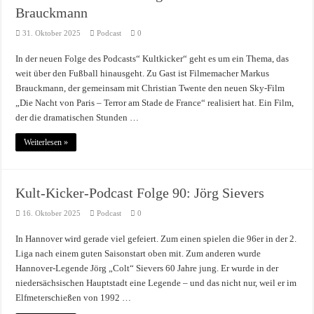
Brauckmann
31. Oktober 2025
Podcast
0
In der neuen Folge des Podcasts“ Kultkicker“ geht es um ein Thema, das
weit über den Fußball hinausgeht. Zu Gast ist Filmemacher Markus
Brauckmann, der gemeinsam mit Christian Twente den neuen Sky-Film
„Die Nacht von Paris – Terror am Stade de France“ realisiert hat. Ein Film,
der die dramatischen Stunden …
Weiterlesen »
Kult-Kicker-Podcast Folge 90: Jörg Sievers
16. Oktober 2025
Podcast
0
In Hannover wird gerade viel gefeiert. Zum einen spielen die 96er in der 2.
Liga nach einem guten Saisonstart oben mit. Zum anderen wurde
Hannover-Legende Jörg „Colt“ Sievers 60 Jahre jung. Er wurde in der
niedersächsischen Hauptstadt eine Legende – und das nicht nur, weil er im
Elfmeterschießen von 1992 …