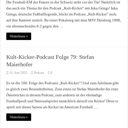
Die Fussball-EM der Frauen in der Schweiz steht vor der Tür! Natürlich ist
das auch ein Thema für den Podcast „Kult-Kicker“ mit Inka Grings! Inka
Grings, deutsche Fußballlegende, blickt im Podcast „Kult-Kicker“ stolz
auf ihre Karriere zurück. Ihr erster Pokalsieg mit dem MSV Duisburg 1998,
ein überraschendes 6:2 gegen den …
Weiterlesen »
Kult-Kicker-Podcast Folge 79: Stefan
Maierhofer
13. Juni 2025
Podcast
0
Es ist die 100. Folge des Podcasts „Kult-Kicker“! Und zum Jubiläum gibt
es gleich zwei Besonderheiten. Zum einen ist Stefan Maierhofer der erste
Österreicher in diesem Podcast, zum anderen ist der ehemalige
Fussballprofi und Nationalspieler tatsächlich aktuell ein Kicker! Denn er
spielt seit dieser Saison als Kicker im American Football …
Weiterlesen »