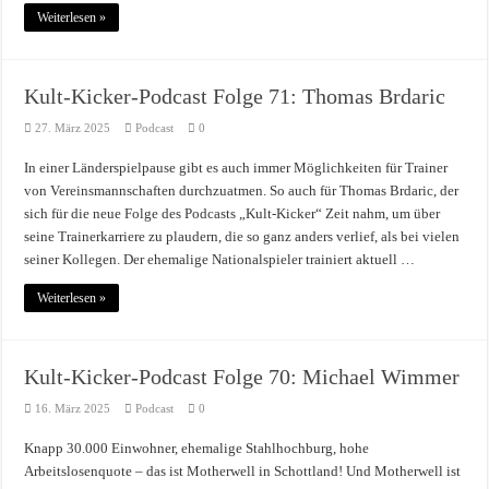
Weiterlesen »
Kult-Kicker-Podcast Folge 71: Thomas Brdaric
27. März 2025
Podcast
0
In einer Länderspielpause gibt es auch immer Möglichkeiten für Trainer
von Vereinsmannschaften durchzuatmen. So auch für Thomas Brdaric, der
sich für die neue Folge des Podcasts „Kult-Kicker“ Zeit nahm, um über
seine Trainerkarriere zu plaudern, die so ganz anders verlief, als bei vielen
seiner Kollegen. Der ehemalige Nationalspieler trainiert aktuell …
Weiterlesen »
Kult-Kicker-Podcast Folge 70: Michael Wimmer
16. März 2025
Podcast
0
Knapp 30.000 Einwohner, ehemalige Stahlhochburg, hohe
Arbeitslosenquote – das ist Motherwell in Schottland! Und Motherwell ist