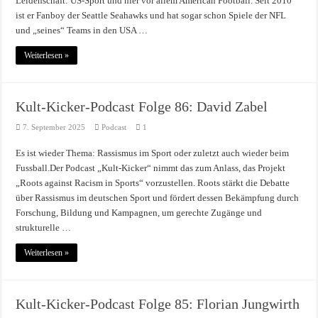
Leidenschaft: US-Sport und hier vor allem American Football. Seit 2010
ist er Fanboy der Seattle Seahawks und hat sogar schon Spiele der NFL
und „seines“ Teams in den USA …
Weiterlesen »
Kult-Kicker-Podcast Folge 86: David Zabel
7. September 2025
Podcast
1
Es ist wieder Thema: Rassismus im Sport oder zuletzt auch wieder beim
Fussball.Der Podcast „Kult-Kicker“ nimmt das zum Anlass, das Projekt
„Roots against Racism in Sports“ vorzustellen. Roots stärkt die Debatte
über Rassismus im deutschen Sport und fördert dessen Bekämpfung durch
Forschung, Bildung und Kampagnen, um gerechte Zugänge und
strukturelle …
Weiterlesen »
Kult-Kicker-Podcast Folge 85: Florian Jungwirth