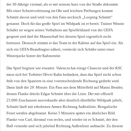
der 30-Jährige viermal, als er mit seinem Auto von der Straße abkommt.
Mit einer Schnittverletzung im Ohr und leichten Prellungen kommt
Schmitt davon und wird von den Fans neckisch „Looping Schmitt“
genannt. Doch für das große Spiel im Wildpark ist er bereit. Trainer Winnie
Schäfer ist wegen seines Verhaltens am Spielfeldrand von der UEFA
gesperrt und darf die Mannschaft bei diesem Spiel eigentlich nicht
betreuen. Dennoch stimmt er das Team in der Kabine auf das Spiel ein. Als
sich ein UEFA-Beauftragter nähert, versteckt sich Schäfer unter einer
Winterjacke hinter der Kabinentür.
Das Spiel beginnt wie erwartet. Valencia hat einige Chancen und der KSC
muss sich bei Torhüter Oliver Kahn bedanken, dass das Spiel nicht schon
früh von den Spaniern in eine vorentscheidende Richtung gedreht wird.
Dann läuft die 29. Minute. Ein Pass aus dem Mittelfeld auf Manni Bender,
dessen Flanke drückt Edgar Schmitt über die Linie. Der mit offiziell
25.000 Zuschauern ausverkaufte aber deutlich überfüllte Wildpark jubelt,
Schmitt läuft mit erhobenen Armen Richtung Außenlinie. Bengalische
Feuer werden abgebrannt. Keine 5 Minuten später ein ähnliches Bild.
Flanke von Carl, diesmal von rechts, und wieder ist es Schmitt, der den
Ball versenkt und sich jubelnd Richtung Außenlinie aufmacht. Zu diesem