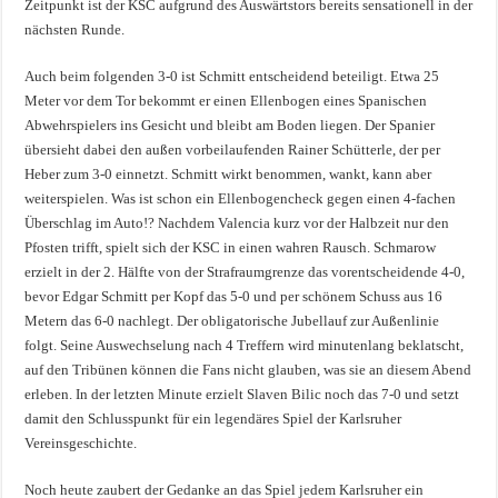
Zeitpunkt ist der KSC aufgrund des Auswärtstors bereits sensationell in der
nächsten Runde.
Auch beim folgenden 3-0 ist Schmitt entscheidend beteiligt. Etwa 25
Meter vor dem Tor bekommt er einen Ellenbogen eines Spanischen
Abwehrspielers ins Gesicht und bleibt am Boden liegen. Der Spanier
übersieht dabei den außen vorbeilaufenden Rainer Schütterle, der per
Heber zum 3-0 einnetzt. Schmitt wirkt benommen, wankt, kann aber
weiterspielen. Was ist schon ein Ellenbogencheck gegen einen 4-fachen
Überschlag im Auto!? Nachdem Valencia kurz vor der Halbzeit nur den
Pfosten trifft, spielt sich der KSC in einen wahren Rausch. Schmarow
erzielt in der 2. Hälfte von der Strafraumgrenze das vorentscheidende 4-0,
bevor Edgar Schmitt per Kopf das 5-0 und per schönem Schuss aus 16
Metern das 6-0 nachlegt. Der obligatorische Jubellauf zur Außenlinie
folgt. Seine Auswechselung nach 4 Treffern wird minutenlang beklatscht,
auf den Tribünen können die Fans nicht glauben, was sie an diesem Abend
erleben. In der letzten Minute erzielt Slaven Bilic noch das 7-0 und setzt
damit den Schlusspunkt für ein legendäres Spiel der Karlsruher
Vereinsgeschichte.
Noch heute zaubert der Gedanke an das Spiel jedem Karlsruher ein