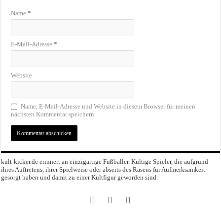
Name
*
E-Mail-Adresse
*
Website
Name, E-Mail-Adresse und Website in diesem Browser für meinen
nächsten Kommentar speichern.
kult-kicker.de erinnert an einzigartige Fußballer. Kultige Spieler, die aufgrund
ihres Auftretens, ihrer Spielweise oder abseits des Rasens für Aufmerksamkeit
gesorgt haben und damit zu einer Kultfigur geworden sind.