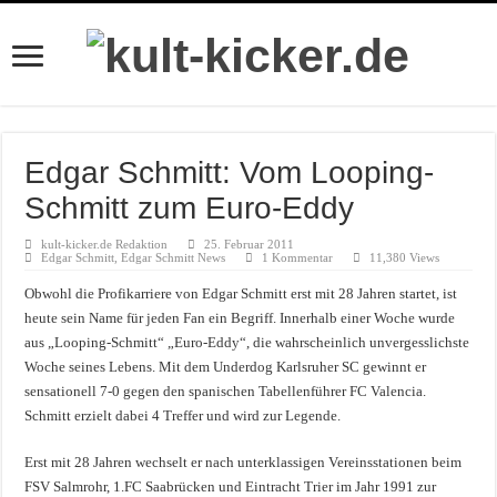
Edgar Schmitt: Vom Looping-
Schmitt zum Euro-Eddy
kult-kicker.de Redaktion
25. Februar 2011
Edgar Schmitt
,
Edgar Schmitt News
1 Kommentar
11,380 Views
Obwohl die Profikarriere von Edgar Schmitt erst mit 28 Jahren startet, ist
heute sein Name für jeden Fan ein Begriff. Innerhalb einer Woche wurde
aus „Looping-Schmitt“ „Euro-Eddy“, die wahrscheinlich unvergesslichste
Woche seines Lebens. Mit dem Underdog Karlsruher SC gewinnt er
sensationell 7-0 gegen den spanischen Tabellenführer FC Valencia.
Schmitt erzielt dabei 4 Treffer und wird zur Legende.
Erst mit 28 Jahren wechselt er nach unterklassigen Vereinsstationen beim
FSV Salmrohr, 1.FC Saabrücken und Eintracht Trier im Jahr 1991 zur