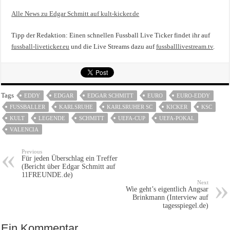
Alle News zu Edgar Schmitt auf kult-kicker.de
Tipp der Redaktion: Einen schnellen Fussball Live Ticker findet ihr auf
fussball-liveticker.eu
und die Live Streams dazu auf
fussballlivestream.tv
.
Tags
EDDY
EDGAR
EDGAR SCHMITT
EURO
EURO-EDDY
FUSSBALLER
KARLSRUHE
KARLSRUHER SC
KICKER
KSC
KULT
LEGENDE
SCHMITT
UEFA-CUP
UEFA-POKAL
VALENCIA
Previous
Für jeden Überschlag ein Treffer
(Bericht über Edgar Schmitt auf
11FREUNDE.de)
Next
Wie geht’s eigentlich Angsar
Brinkmann (Interview auf
tagesspiegel.de)
Ein Kommentar