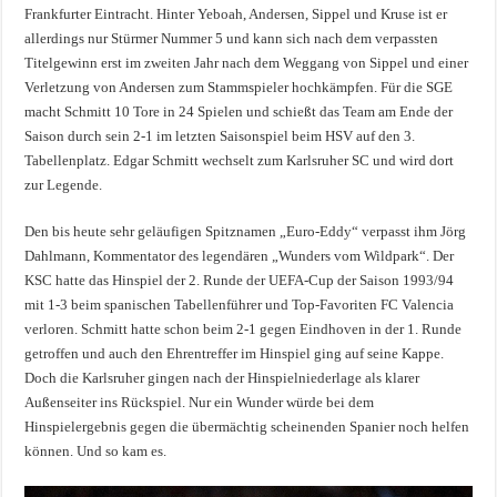
Frankfurter Eintracht. Hinter Yeboah, Andersen, Sippel und Kruse ist er
allerdings nur Stürmer Nummer 5 und kann sich nach dem verpassten
Titelgewinn erst im zweiten Jahr nach dem Weggang von Sippel und einer
Verletzung von Andersen zum Stammspieler hochkämpfen. Für die SGE
macht Schmitt 10 Tore in 24 Spielen und schießt das Team am Ende der
Saison durch sein 2-1 im letzten Saisonspiel beim HSV auf den 3.
Tabellenplatz. Edgar Schmitt wechselt zum Karlsruher SC und wird dort
zur Legende.
Den bis heute sehr geläufigen Spitznamen „Euro-Eddy“ verpasst ihm Jörg
Dahlmann, Kommentator des legendären „Wunders vom Wildpark“. Der
KSC hatte das Hinspiel der 2. Runde der UEFA-Cup der Saison 1993/94
mit 1-3 beim spanischen Tabellenführer und Top-Favoriten FC Valencia
verloren. Schmitt hatte schon beim 2-1 gegen Eindhoven in der 1. Runde
getroffen und auch den Ehrentreffer im Hinspiel ging auf seine Kappe.
Doch die Karlsruher gingen nach der Hinspielniederlage als klarer
Außenseiter ins Rückspiel. Nur ein Wunder würde bei dem
Hinspielergebnis gegen die übermächtig scheinenden Spanier noch helfen
können. Und so kam es.