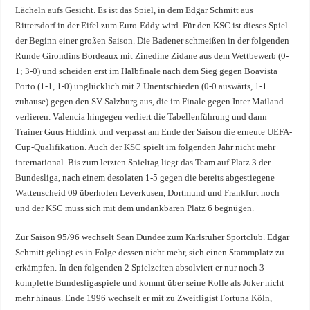
Lächeln aufs Gesicht. Es ist das Spiel, in dem Edgar Schmitt aus
Rittersdorf in der Eifel zum Euro-Eddy wird. Für den KSC ist dieses Spiel
der Beginn einer großen Saison. Die Badener schmeißen in der folgenden
Runde Girondins Bordeaux mit Zinedine Zidane aus dem Wettbewerb (0-
1; 3-0) und scheiden erst im Halbfinale nach dem Sieg gegen Boavista
Porto (1-1, 1-0) unglücklich mit 2 Unentschieden (0-0 auswärts, 1-1
zuhause) gegen den SV Salzburg aus, die im Finale gegen Inter Mailand
verlieren. Valencia hingegen verliert die Tabellenführung und dann
Trainer Guus Hiddink und verpasst am Ende der Saison die erneute UEFA-
Cup-Qualifikation. Auch der KSC spielt im folgenden Jahr nicht mehr
international. Bis zum letzten Spieltag liegt das Team auf Platz 3 der
Bundesliga, nach einem desolaten 1-5 gegen die bereits abgestiegene
Wattenscheid 09 überholen Leverkusen, Dortmund und Frankfurt noch
und der KSC muss sich mit dem undankbaren Platz 6 begnügen.
Zur Saison 95/96 wechselt Sean Dundee zum Karlsruher Sportclub. Edgar
Schmitt gelingt es in Folge dessen nicht mehr, sich einen Stammplatz zu
erkämpfen. In den folgenden 2 Spielzeiten absolviert er nur noch 3
komplette Bundesligaspiele und kommt über seine Rolle als Joker nicht
mehr hinaus. Ende 1996 wechselt er mit zu Zweitligist Fortuna Köln,