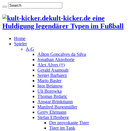
kult-kicker.de eine
Huldigung legendärer Typen im Fußball
Home
Spieler
A-G
Aílton Gonçalves da Silva
Jonathan Akpoborie
Alex Alves (†)
Gerald Asamoah
Sergej Barbarez
Mario Basler
Igor Belanow
Uli Borowka
Thomas Brdaric
Ansgar Brinkmann
Manfred Burgsmüller
Gerry Ehrmann
Stefan Effenberg
Der provokante Tiger
Tiger im Tank