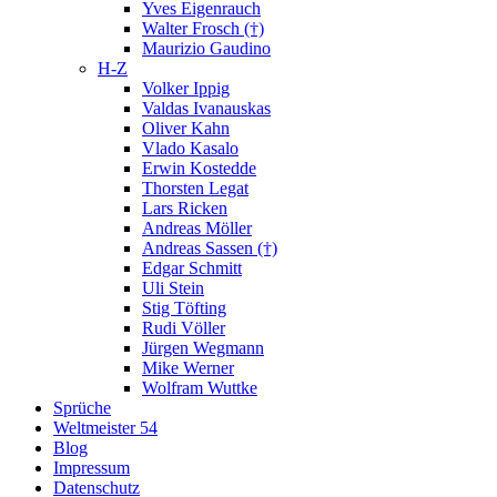
Yves Eigenrauch
Walter Frosch (†)
Maurizio Gaudino
H-Z
Volker Ippig
Valdas Ivanauskas
Oliver Kahn
Vlado Kasalo
Erwin Kostedde
Thorsten Legat
Lars Ricken
Andreas Möller
Andreas Sassen (†)
Edgar Schmitt
Uli Stein
Stig Töfting
Rudi Völler
Jürgen Wegmann
Mike Werner
Wolfram Wuttke
Sprüche
Weltmeister 54
Blog
Impressum
Datenschutz