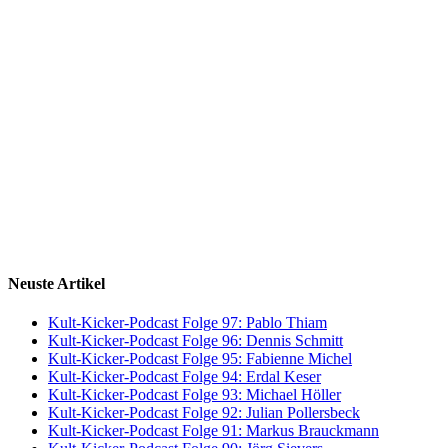
Neuste Artikel
Kult-Kicker-Podcast Folge 97: Pablo Thiam
Kult-Kicker-Podcast Folge 96: Dennis Schmitt
Kult-Kicker-Podcast Folge 95: Fabienne Michel
Kult-Kicker-Podcast Folge 94: Erdal Keser
Kult-Kicker-Podcast Folge 93: Michael Höller
Kult-Kicker-Podcast Folge 92: Julian Pollersbeck
Kult-Kicker-Podcast Folge 91: Markus Brauckmann