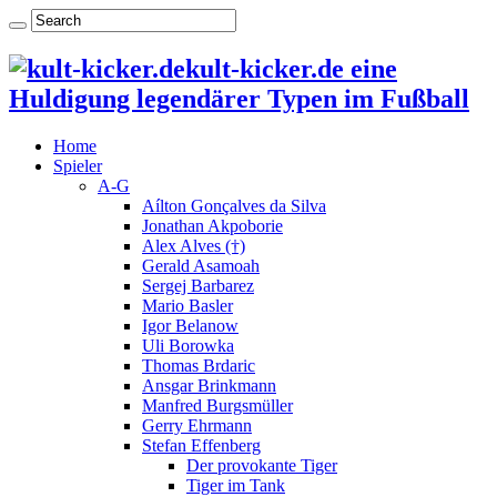
kult-kicker.de eine
Huldigung legendärer Typen im Fußball
Home
Spieler
A-G
Aílton Gonçalves da Silva
Jonathan Akpoborie
Alex Alves (†)
Gerald Asamoah
Sergej Barbarez
Mario Basler
Igor Belanow
Uli Borowka
Thomas Brdaric
Ansgar Brinkmann
Manfred Burgsmüller
Gerry Ehrmann
Stefan Effenberg
Der provokante Tiger
Tiger im Tank