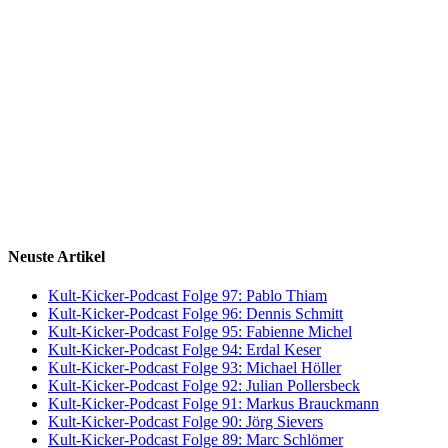
Neuste Artikel
Kult-Kicker-Podcast Folge 97: Pablo Thiam
Kult-Kicker-Podcast Folge 96: Dennis Schmitt
Kult-Kicker-Podcast Folge 95: Fabienne Michel
Kult-Kicker-Podcast Folge 94: Erdal Keser
Kult-Kicker-Podcast Folge 93: Michael Höller
Kult-Kicker-Podcast Folge 92: Julian Pollersbeck
Kult-Kicker-Podcast Folge 91: Markus Brauckmann
Kult-Kicker-Podcast Folge 90: Jörg Sievers
Kult-Kicker-Podcast Folge 89: Marc Schlömer