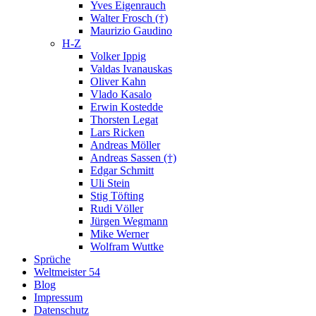
Yves Eigenrauch
Walter Frosch (†)
Maurizio Gaudino
H-Z
Volker Ippig
Valdas Ivanauskas
Oliver Kahn
Vlado Kasalo
Erwin Kostedde
Thorsten Legat
Lars Ricken
Andreas Möller
Andreas Sassen (†)
Edgar Schmitt
Uli Stein
Stig Töfting
Rudi Völler
Jürgen Wegmann
Mike Werner
Wolfram Wuttke
Sprüche
Weltmeister 54
Blog
Impressum
Datenschutz