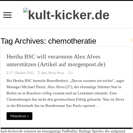
Tag Archives:
chemotheratie
Hertha BSC will verarmten Alex Alves
unterstützen (Artikel auf morgenpost.de)
27. Oktober 2012
Alex Alves News
0
Bei Hertha BSC herrscht Betroffenheit. „Davon wussten wir nichts“, sagte
Manager Michael Preetz. Alex Alves (37), der ehemalige Stürmer-Star in
Berlin ist in Brasilien völlig verarmt und an Leukämie erkrankt. Eine
Chemotherapie hat nicht den gewünschten Erfolg gebracht. Nun ist Alves
in der Kleinstadt Jau im Bundesstaat Sao Paulo operiert …
Weiterlesen »
kult-kicker.de erinnert an einzigartige Fußballer. Kultige Spieler, die aufgrund