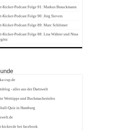
t-Kicker-Podcast Folge 91: Markus Brauckmann
t-Kicker-Podcast Folge 90: Jörg Sievers
t-Kicker-Podcast Folge 89: Marc Schlömer
t-Kicker-Podcast Folge 88: Lisa Währer und Nina
egötz
eunde
ika-cup.de
tsblog - alles aus der Dartswelt
te Wetttipps und Buchmacherinfos
ball-Quiz in Hamburg
kwelt.de
t-kicker.de bei facebook