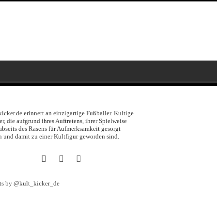
kicker.de erinnert an einzigartige Fußballer. Kultige
er, die aufgrund ihres Auftretens, ihrer Spielweise
abseits des Rasens für Aufmerksamkeit gesorgt
 und damit zu einer Kultfigur geworden sind.
ts by @kult_kicker_de