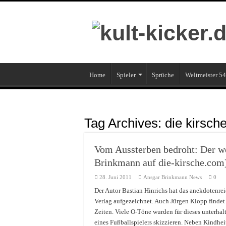
Home
Spieler
Sprüche
Weltmeister 54
Tag Archives:
die kirsch
Vom Aussterben bedroht: Der we
Brinkmann auf die-kirsche.com
28. Juni 2011
Ansgar Brinkmann News
0
Der Autor Bastian Hinrichs hat das anekdotenre
Verlag aufgezeichnet. Auch Jürgen Klopp findet
Zeiten. Viele O-Töne wurden für dieses unterh
eines Fußballspielers skizzieren. Neben Kindhe