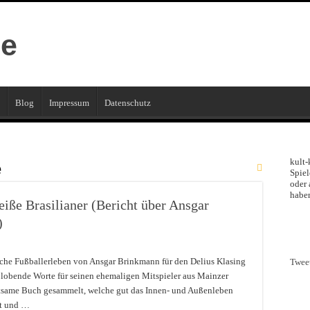
Blog
Impressum
Datenschutz
kult-
e
Spiel
oder 
haben
iße Brasilianer (Bericht über Ansgar
)
iche Fußballerleben von Ansgar Brinkmann für den Delius Klasing
Twee
 lobende Worte für seinen ehemaligen Mitspieler aus Mainzer
altsame Buch gesammelt, welche gut das Innen- und Außenleben
it und …