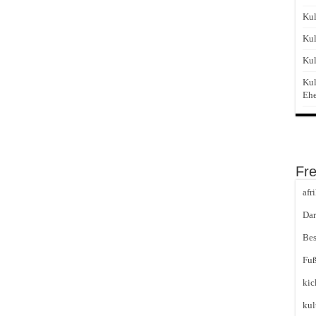
Kul
Kul
Kul
Kul
Eh
Fr
afr
Dar
Bes
Fuß
kic
kul