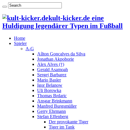
kult-kicker.de eine
Huldigung legendärer Typen im Fußball
Home
Spieler
A-G
Aílton Gonçalves da Silva
Jonathan Akpoborie
Alex Alves (†)
Gerald Asamoah
Sergej Barbarez
Mario Basler
Igor Belanow
Uli Borowka
Thomas Brdaric
Ansgar Brinkmann
Manfred Burgsmüller
Gerry Ehrmann
Stefan Effenberg
Der provokante Tiger
Tiger im Tank