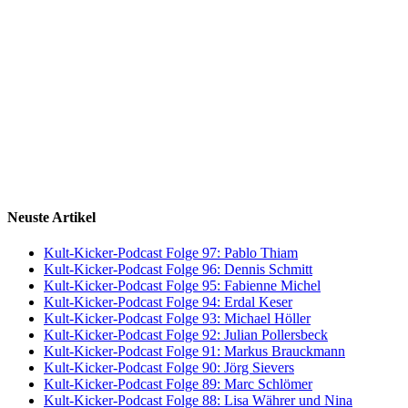
Neuste Artikel
Kult-Kicker-Podcast Folge 97: Pablo Thiam
Kult-Kicker-Podcast Folge 96: Dennis Schmitt
Kult-Kicker-Podcast Folge 95: Fabienne Michel
Kult-Kicker-Podcast Folge 94: Erdal Keser
Kult-Kicker-Podcast Folge 93: Michael Höller
Kult-Kicker-Podcast Folge 92: Julian Pollersbeck
Kult-Kicker-Podcast Folge 91: Markus Brauckmann
Kult-Kicker-Podcast Folge 90: Jörg Sievers
Kult-Kicker-Podcast Folge 89: Marc Schlömer
Kult-Kicker-Podcast Folge 88: Lisa Währer und Nina