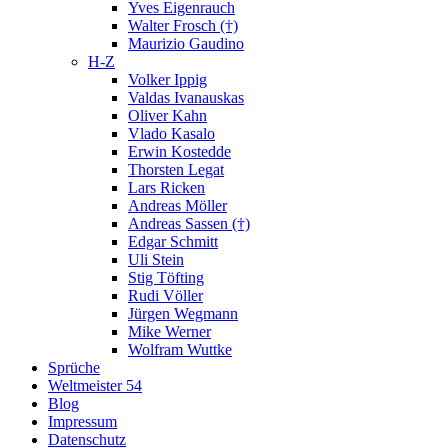
Yves Eigenrauch
Walter Frosch (†)
Maurizio Gaudino
H-Z
Volker Ippig
Valdas Ivanauskas
Oliver Kahn
Vlado Kasalo
Erwin Kostedde
Thorsten Legat
Lars Ricken
Andreas Möller
Andreas Sassen (†)
Edgar Schmitt
Uli Stein
Stig Töfting
Rudi Völler
Jürgen Wegmann
Mike Werner
Wolfram Wuttke
Sprüche
Weltmeister 54
Blog
Impressum
Datenschutz