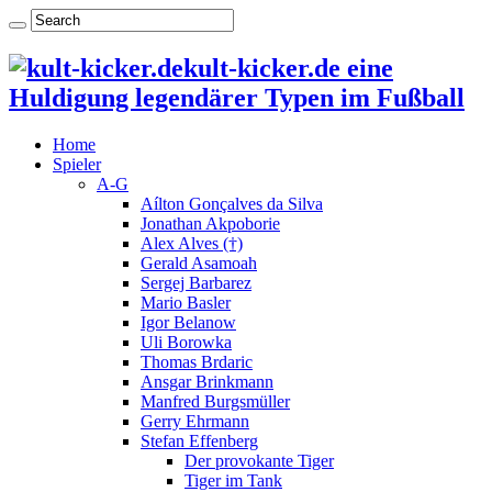
kult-kicker.de eine
Huldigung legendärer Typen im Fußball
Home
Spieler
A-G
Aílton Gonçalves da Silva
Jonathan Akpoborie
Alex Alves (†)
Gerald Asamoah
Sergej Barbarez
Mario Basler
Igor Belanow
Uli Borowka
Thomas Brdaric
Ansgar Brinkmann
Manfred Burgsmüller
Gerry Ehrmann
Stefan Effenberg
Der provokante Tiger
Tiger im Tank