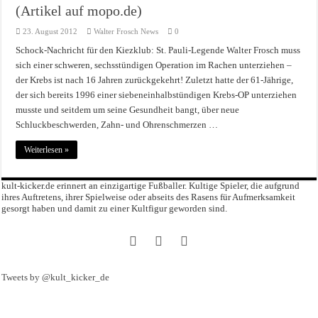
(Artikel auf mopo.de)
23. August 2012
Walter Frosch News
0
Schock-Nachricht für den Kiezklub: St. Pauli-Legende Walter Frosch muss
sich einer schweren, sechsstündigen Operation im Rachen unterziehen –
der Krebs ist nach 16 Jahren zurückgekehrt! Zuletzt hatte der 61-Jährige,
der sich bereits 1996 einer siebeneinhalbstündigen Krebs-OP unterziehen
musste und seitdem um seine Gesundheit bangt, über neue
Schluckbeschwerden, Zahn- und Ohrenschmerzen …
Weiterlesen »
kult-kicker.de erinnert an einzigartige Fußballer. Kultige Spieler, die aufgrund
ihres Auftretens, ihrer Spielweise oder abseits des Rasens für Aufmerksamkeit
gesorgt haben und damit zu einer Kultfigur geworden sind.
Tweets by @kult_kicker_de