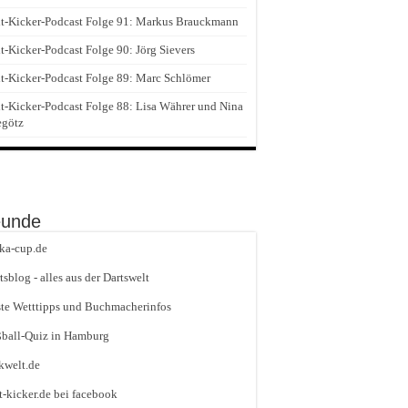
t-Kicker-Podcast Folge 91: Markus Brauckmann
t-Kicker-Podcast Folge 90: Jörg Sievers
t-Kicker-Podcast Folge 89: Marc Schlömer
t-Kicker-Podcast Folge 88: Lisa Währer und Nina
egötz
eunde
ika-cup.de
tsblog - alles aus der Dartswelt
te Wetttipps und Buchmacherinfos
ball-Quiz in Hamburg
kwelt.de
t-kicker.de bei facebook