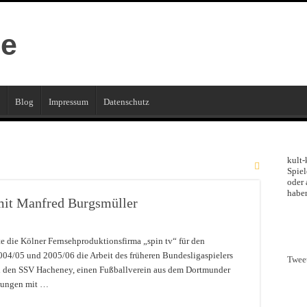
Blog
Impressum
Datenschutz
kult-
Spiel
oder 
haben
 mit Manfred Burgsmüller
te die Kölner Fernsehproduktionsfirma „spin tv“ für den
004/05 und 2005/06 die Arbeit des früheren Bundesligaspielers
Twee
d den SSV Hacheney, einen Fußballverein aus dem Dortmunder
ndungen mit …