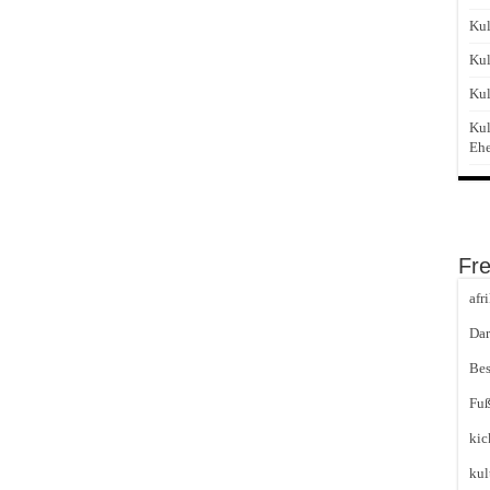
Kul
Kul
Kul
Kul
Eh
Fr
afr
Dar
Bes
Fuß
kic
kul