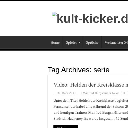
Home
Spieler
Sprüche
Weltmeister 54
Tag Archives:
serie
Video: Helden der Kreisklasse
18. März 2011
Manfred Burgsmüller News
0
Unter dem Titel Helden der Kreisklasse begleite
Fernsehsender kabel eins während der Saisons 2
und heutigen Trainers Manfred Burgsmüller un
Stadtteil Hacheney. Es wurde insgesamt 45 Se