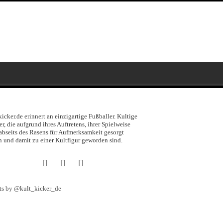
kicker.de erinnert an einzigartige Fußballer. Kultige
er, die aufgrund ihres Auftretens, ihrer Spielweise
abseits des Rasens für Aufmerksamkeit gesorgt
 und damit zu einer Kultfigur geworden sind.
ts by @kult_kicker_de