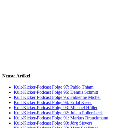
Neuste Artikel
Kult-Kicker-Podcast Folge 97: Pablo Thiam
Kult-Kicker-Podcast Folge 96: Dennis Schmitt
Kult-Kicker-Podcast Folge 95: Fabienne Michel
Kult-Kicker-Podcast Folge 94: Erdal Keser
Kult-Kicker-Podcast Folge 93: Michael Höller
Kult-Kicker-Podcast Folge 92: Julian Pollersbeck
Kult-Kicker-Podcast Folge 91: Markus Brauckmann
Kult-Kicker-Podcast Folge 90: Jörg Sievers