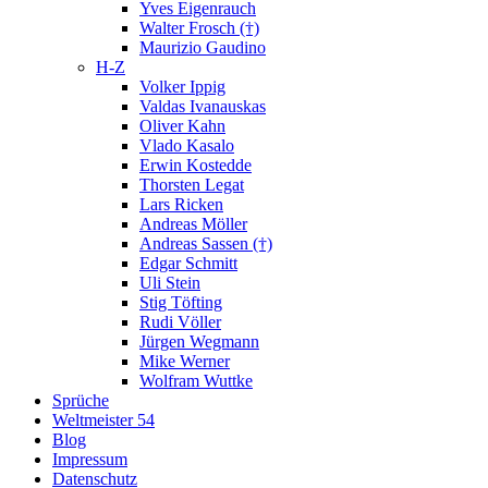
Yves Eigenrauch
Walter Frosch (†)
Maurizio Gaudino
H-Z
Volker Ippig
Valdas Ivanauskas
Oliver Kahn
Vlado Kasalo
Erwin Kostedde
Thorsten Legat
Lars Ricken
Andreas Möller
Andreas Sassen (†)
Edgar Schmitt
Uli Stein
Stig Töfting
Rudi Völler
Jürgen Wegmann
Mike Werner
Wolfram Wuttke
Sprüche
Weltmeister 54
Blog
Impressum
Datenschutz