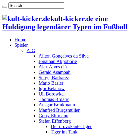
kult-kicker.de eine
Huldigung legendärer Typen im Fußball
Home
Spieler
A-G
Aílton Gonçalves da Silva
Jonathan Akpoborie
Alex Alves (†)
Gerald Asamoah
Sergej Barbarez
Mario Basler
Igor Belanow
Uli Borowka
Thomas Brdaric
Ansgar Brinkmann
Manfred Burgsmüller
Gerry Ehrmann
Stefan Effenberg
Der provokante Tiger
Tiger im Tank