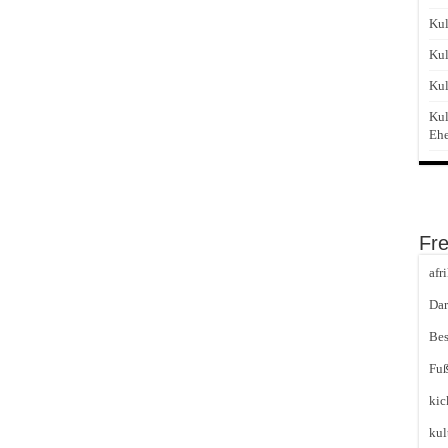
Kul
Kul
Kul
Kul
Eh
Fr
afr
Dar
Bes
Fuß
kic
kul