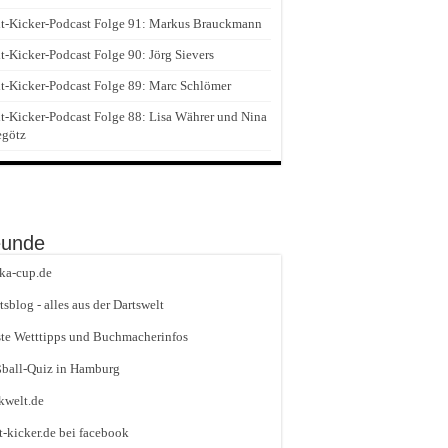
t-Kicker-Podcast Folge 91: Markus Brauckmann
t-Kicker-Podcast Folge 90: Jörg Sievers
t-Kicker-Podcast Folge 89: Marc Schlömer
t-Kicker-Podcast Folge 88: Lisa Währer und Nina
egötz
eunde
ika-cup.de
tsblog - alles aus der Dartswelt
te Wetttipps und Buchmacherinfos
ball-Quiz in Hamburg
kwelt.de
t-kicker.de bei facebook