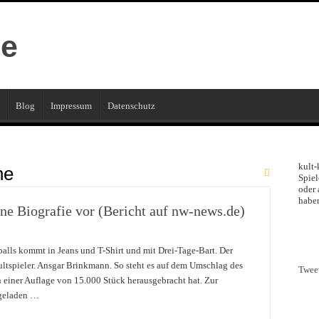
Blog
Impressum
Datenschutz
kult-
he
Spiel
oder 
haben
ne Biografie vor (Bericht auf nw-news.de)
alls kommt in Jeans und T-Shirt und mit Drei-Tage-Bart. Der
Kultspieler. Ansgar Brinkmann. So steht es auf dem Umschlag des
Twee
n einer Auflage von 15.000 Stück herausgebracht hat. Zur
 geladen …