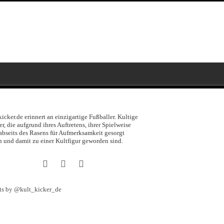
kicker.de erinnert an einzigartige Fußballer. Kultige
er, die aufgrund ihres Auftretens, ihrer Spielweise
abseits des Rasens für Aufmerksamkeit gesorgt
 und damit zu einer Kultfigur geworden sind.
ts by @kult_kicker_de