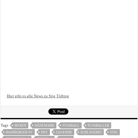
Hier gibt es alle News zu Stig Töfting
Tags
BOXEN
DÄNEMARK
FUSSBALL
FUSSBALLER
HAMBURGER SV
HSV
LEGENDE
SCHLÄGEREI
STIG