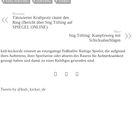
STIG TÖFTING
TÖFTING
VIDEO
Previous
Tätowierter Kraftprotz räumt den
Ring (Bericht über Stig Töfting auf
SPIEGEL ONLINE)
Next
Stig Töfting: Kampfzwerg mit
Schicksalsschlägen
kult-kicker.de erinnert an einzigartige Fußballer. Kultige Spieler, die aufgrund
ihres Auftretens, ihrer Spielweise oder abseits des Rasens für Aufmerksamkeit
gesorgt haben und damit zu einer Kultfigur geworden sind.
Tweets by @kult_kicker_de