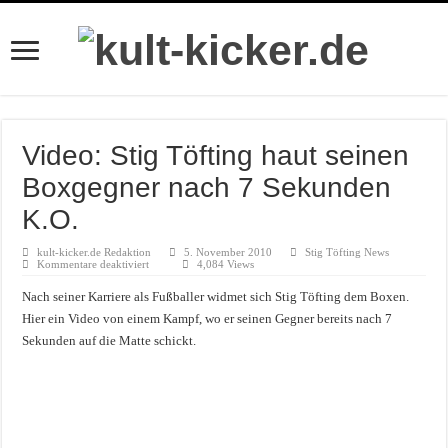
Video: Stig Töfting haut seinen
Boxgegner nach 7 Sekunden
K.O.
kult-kicker.de Redaktion
5. November 2010
Stig Töfting News
für
Kommentare deaktiviert
4,084 Views
Video:
Stig
Nach seiner Karriere als Fußballer widmet sich Stig Töfting dem Boxen.
Töfting
haut
Hier ein Video von einem Kampf, wo er seinen Gegner bereits nach 7
seinen
Boxgegner
Sekunden auf die Matte schickt.
nach
7
Sekunden
K.O.