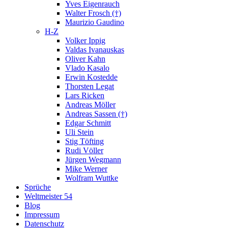
Yves Eigenrauch
Walter Frosch (†)
Maurizio Gaudino
H-Z
Volker Ippig
Valdas Ivanauskas
Oliver Kahn
Vlado Kasalo
Erwin Kostedde
Thorsten Legat
Lars Ricken
Andreas Möller
Andreas Sassen (†)
Edgar Schmitt
Uli Stein
Stig Töfting
Rudi Völler
Jürgen Wegmann
Mike Werner
Wolfram Wuttke
Sprüche
Weltmeister 54
Blog
Impressum
Datenschutz