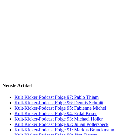
Neuste Artikel
Kult-Kicker-Podcast Folge 97: Pablo Thiam
Kult-Kicker-Podcast Folge 96: Dennis Schmitt
Kult-Kicker-Podcast Folge 95: Fabienne Michel
Kult-Kicker-Podcast Folge 94: Erdal Keser
Kult-Kicker-Podcast Folge 93: Michael Höller
Kult-Kicker-Podcast Folge 92: Julian Pollersbeck
Kult-Kicker-Podcast Folge 91: Markus Brauckmann