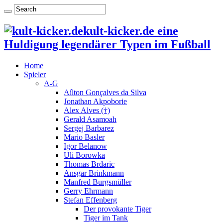
kult-kicker.de eine
Huldigung legendärer Typen im Fußball
Home
Spieler
A-G
Aílton Gonçalves da Silva
Jonathan Akpoborie
Alex Alves (†)
Gerald Asamoah
Sergej Barbarez
Mario Basler
Igor Belanow
Uli Borowka
Thomas Brdaric
Ansgar Brinkmann
Manfred Burgsmüller
Gerry Ehrmann
Stefan Effenberg
Der provokante Tiger
Tiger im Tank