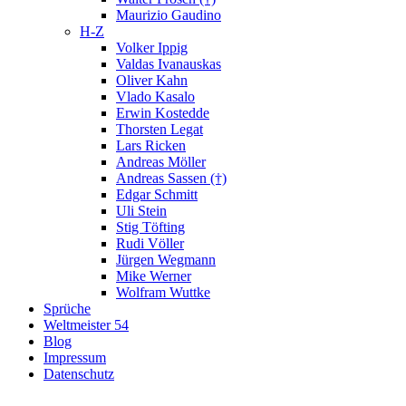
Maurizio Gaudino
H-Z
Volker Ippig
Valdas Ivanauskas
Oliver Kahn
Vlado Kasalo
Erwin Kostedde
Thorsten Legat
Lars Ricken
Andreas Möller
Andreas Sassen (†)
Edgar Schmitt
Uli Stein
Stig Töfting
Rudi Völler
Jürgen Wegmann
Mike Werner
Wolfram Wuttke
Sprüche
Weltmeister 54
Blog
Impressum
Datenschutz