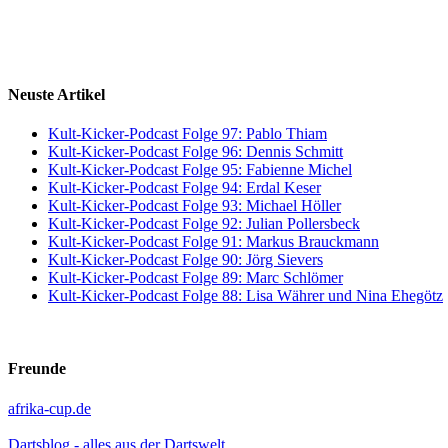
Neuste Artikel
Kult-Kicker-Podcast Folge 97: Pablo Thiam
Kult-Kicker-Podcast Folge 96: Dennis Schmitt
Kult-Kicker-Podcast Folge 95: Fabienne Michel
Kult-Kicker-Podcast Folge 94: Erdal Keser
Kult-Kicker-Podcast Folge 93: Michael Höller
Kult-Kicker-Podcast Folge 92: Julian Pollersbeck
Kult-Kicker-Podcast Folge 91: Markus Brauckmann
Kult-Kicker-Podcast Folge 90: Jörg Sievers
Kult-Kicker-Podcast Folge 89: Marc Schlömer
Kult-Kicker-Podcast Folge 88: Lisa Währer und Nina Ehegötz
Freunde
afrika-cup.de
Dartsblog - alles aus der Dartswelt