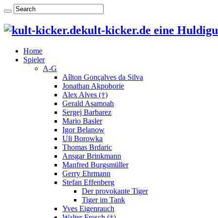
kult-kicker.de eine Huldig
Home
Spieler
A-G
Aílton Gonçalves da Silva
Jonathan Akpoborie
Alex Alves (†)
Gerald Asamoah
Sergej Barbarez
Mario Basler
Igor Belanow
Uli Borowka
Thomas Brdaric
Ansgar Brinkmann
Manfred Burgsmüller
Gerry Ehrmann
Stefan Effenberg
Der provokante Tiger
Tiger im Tank
Yves Eigenrauch
Walter Frosch (†)