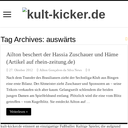
Tag Archives:
auswärts
Ailton beschert der Hassia Zuschauer und Häme
(Artikel auf rhein-zeitung.de)
27. Oktober 2012
Aílton Gonçalves da Silva News
0
Nach dem Transfer des Brasilianers zieht der Sechstliga-Klub aus Bingen
eine erste Bilanz. Der Altmeister zieht Zuschauer und Sponsoren an – seine
Trikots verkaufen sich aber kaum. Gelangweilt schlendern die beiden
jungen Damen am Spielfeldrand entlang. Plötzlich wird die eine vom Blitz
getroffen – vom Kugelblitz. Sie entdeckt Ailton auf …
Weiterlesen »
kult-kicker.de erinnert an einzigartige Fußballer. Kultige Spieler, die aufgrund