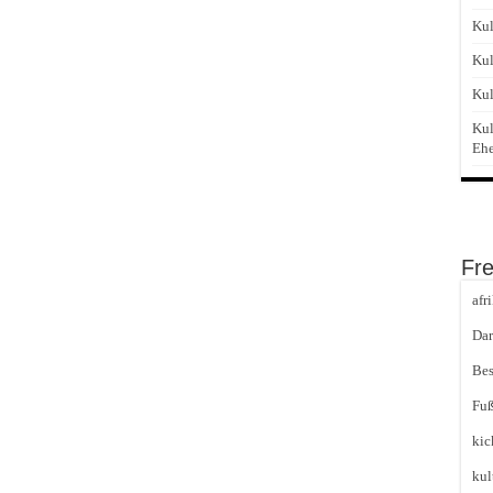
Kul
Kul
Kul
Kul
Eh
Fr
afr
Dar
Bes
Fuß
kic
kul