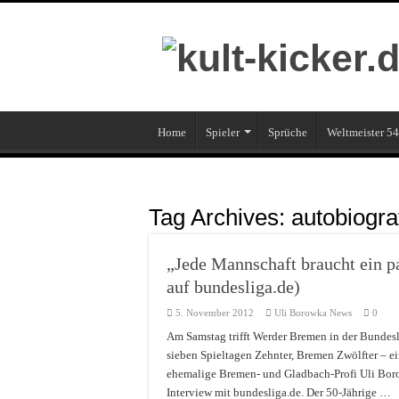
Home
Spieler
Sprüche
Weltmeister 54
Tag Archives:
autobiogra
„Jede Mannschaft braucht ein p
auf bundesliga.de)
5. November 2012
Uli Borowka News
0
Am Samstag trifft Werder Bremen in der Bundes
sieben Spieltagen Zehnter, Bremen Zwölfter – ei
ehemalige Bremen- und Gladbach-Profi Uli Boro
Interview mit bundesliga.de. Der 50-Jährige …