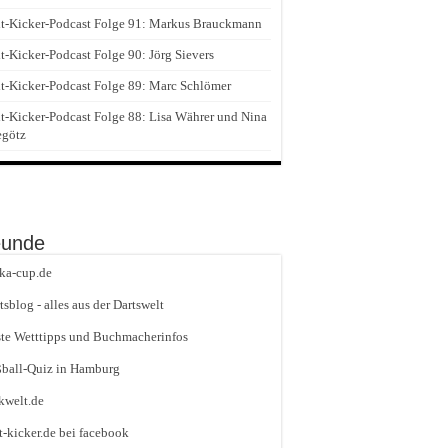
t-Kicker-Podcast Folge 91: Markus Brauckmann
t-Kicker-Podcast Folge 90: Jörg Sievers
t-Kicker-Podcast Folge 89: Marc Schlömer
t-Kicker-Podcast Folge 88: Lisa Währer und Nina
egötz
eunde
ika-cup.de
tsblog - alles aus der Dartswelt
te Wetttipps und Buchmacherinfos
ball-Quiz in Hamburg
kwelt.de
t-kicker.de bei facebook