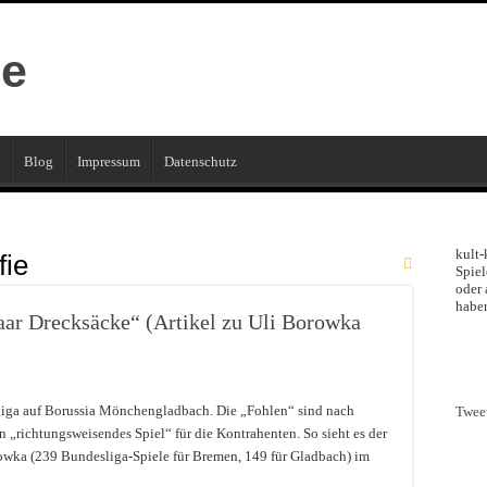
Blog
Impressum
Datenschutz
kult-
fie
Spiel
oder 
haben
aar Drecksäcke“ (Artikel zu Uli Borowka
liga auf Borussia Mönchengladbach. Die „Fohlen“ sind nach
Twee
n „richtungsweisendes Spiel“ für die Kontrahenten. So sieht es der
wka (239 Bundesliga-Spiele für Bremen, 149 für Gladbach) im