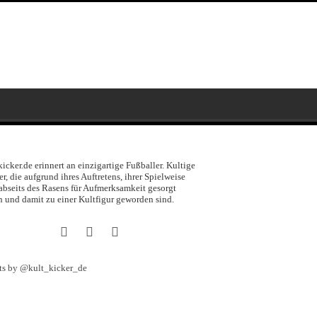
kicker.de erinnert an einzigartige Fußballer. Kultige
er, die aufgrund ihres Auftretens, ihrer Spielweise
abseits des Rasens für Aufmerksamkeit gesorgt
 und damit zu einer Kultfigur geworden sind.
ts by @kult_kicker_de