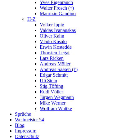
Yves Eigenrauch
Walter Frosch (†)
Maurizio Gaudino
H-Z
Volker Ippig
Valdas Ivanauskas
Oliver Kahn
Vlado Kasalo
Erwin Kostedde
Thorsten Legat
Lars Ricken
Andreas Möller
Andreas Sassen (†)
Edgar Schmitt
Uli Stein
Stig Töfting
Rudi Völler
Jürgen Wegmann
Mike Werner
Wolfram Wuttke
Sprüche
Weltmeister 54
Blog
Impressum
Datenschutz