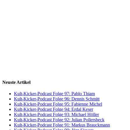
Neuste Artikel
Kult-Kicker-Podcast Folge 97: Pablo Thiam
Kult-Kicker-Podcast Folge 96: Dennis Schmitt
Kult-Kicker-Podcast Folge 95: Fabienne Michel
Kult-Kicker-Podcast Folge 94: Erdal Keser
Kult-Kicker-Podcast Folge 93: Michael Höller
Kult-Kicker-Podcast Folge 92: Julian Pollersbeck
Kult-Kicker-Podcast Folge 91: Markus Brauckmann