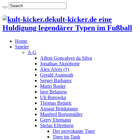
kult-kicker.de eine
Huldigung legendärer Typen im Fußball
Home
Spieler
A-G
Aílton Gonçalves da Silva
Jonathan Akpoborie
Alex Alves (†)
Gerald Asamoah
Sergej Barbarez
Mario Basler
Igor Belanow
Uli Borowka
Thomas Brdaric
Ansgar Brinkmann
Manfred Burgsmüller
Gerry Ehrmann
Stefan Effenberg
Der provokante Tiger
Tiger im Tank