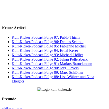
Neuste Artikel
Kult-Kicker-Podcast Folge 97: Pablo Thiam
Kult-Kicker-Podcast Folge 96: Dennis Schmitt
Kult-Kicker-Podcast Folge 95: Fabienne Michel
Kult-Kicker-Podcast Folge 94: Erdal Keser
Kult-Kicker-Podcast Folge 93: Michael Höller
Kult-Kicker-Podcast Folge 92: Julian Pollersbeck
Kult-Kicker-Podcast Folge 91: Markus Brauckmann
Kult-Kicker-Podcast Folge 90: Jörg Sievers
Kult-Kicker-Podcast Folge 89: Marc Schlömer
Kult-Kicker-Podcast Folge 88: Lisa Währer und Nina
Ehegötz
Freunde
afrika-cup.de