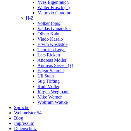
Yves Eigenrauch
Walter Frosch (†)
Maurizio Gaudino
H-Z
Volker Ippig
Valdas Ivanauskas
Oliver Kahn
Vlado Kasalo
Erwin Kostedde
Thorsten Legat
Lars Ricken
Andreas Möller
Andreas Sassen (†)
Edgar Schmitt
Uli Stein
Stig Töfting
Rudi Völler
Jürgen Wegmann
Mike Werner
Wolfram Wuttke
Sprüche
Weltmeister 54
Blog
Impressum
Datenschutz