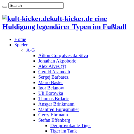
kult-kicker.de eine
Huldigung legendärer Typen im Fußball
Home
Spieler
A-G
Aílton Gonçalves da Silva
Jonathan Akpoborie
Alex Alves (†)
Gerald Asamoah
Sergej Barbarez
Mario Basler
Igor Belanow
Uli Borowka
Thomas Brdaric
Ansgar Brinkmann
Manfred Burgsmüller
Gerry Ehrmann
Stefan Effenberg
Der provokante Tiger
Tiger im Tank