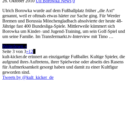
26. Oktober 2010
Uli Borowka News
0
Ulrich Borowka wurde auf dem Fußballplatz früher „die Axt“
genannt, weil er oftmals etwas härter zur Sache ging. Für Werder
Bremen und Borussia Mönchengladbach absolvierte der heute 48-
Jährige fast 400 Bundesliga-Spiele. Mittlerweile kümmert sich
Borowka um Kinder- und Jugend-Training, um sein Golf-Spiel und
um seine Familie. Im Transfermarkt.tv-Interview mit Timo …
Weiterlesen »
Seite 3 von 3
«
1
2
3
kult-kicker.de erinnert an einzigartige Fußballer. Kultige Spieler, die
aufgrund ihres Auftretens, ihrer Spielweise oder abseits des Rasens
für Aufmerksamkeit gesorgt haben und damit zu einer Kultfigur
geworden sind.
Tweets by @kult_kicker_de