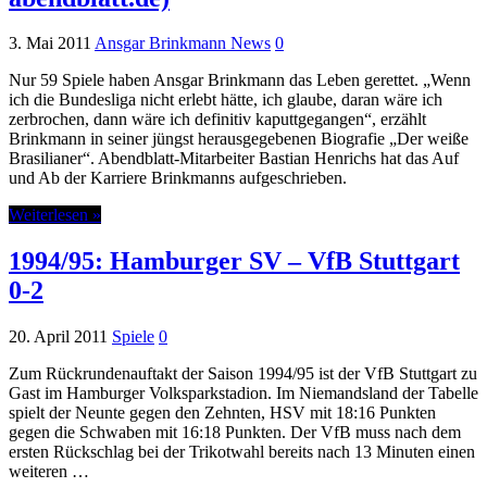
3. Mai 2011
Ansgar Brinkmann News
0
Nur 59 Spiele haben Ansgar Brinkmann das Leben gerettet. „Wenn
ich die Bundesliga nicht erlebt hätte, ich glaube, daran wäre ich
zerbrochen, dann wäre ich definitiv kaputtgegangen“, erzählt
Brinkmann in seiner jüngst herausgegebenen Biografie „Der weiße
Brasilianer“. Abendblatt-Mitarbeiter Bastian Henrichs hat das Auf
und Ab der Karriere Brinkmanns aufgeschrieben.
Weiterlesen »
1994/95: Hamburger SV – VfB Stuttgart
0-2
20. April 2011
Spiele
0
Zum Rückrundenauftakt der Saison 1994/95 ist der VfB Stuttgart zu
Gast im Hamburger Volksparkstadion. Im Niemandsland der Tabelle
spielt der Neunte gegen den Zehnten, HSV mit 18:16 Punkten
gegen die Schwaben mit 16:18 Punkten. Der VfB muss nach dem
ersten Rückschlag bei der Trikotwahl bereits nach 13 Minuten einen
weiteren …