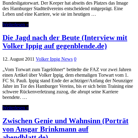
Bundesligatorwart. Der Keeper hat abseits des Platzes das Image
des Hamburger Stadtteilvereins entscheidend mitgeprägt. Eine
Leben und eine Karriere, wie sie im heutigen …
Weiterlesen »
Die Jagd nach der Beute (Interview mit
Volker Ippig auf gegenblende.de)
12. August 2011
Volker Ippig News
0
„Vom Torwart zum Tagelöhner“ betitelte die FAZ vor zwei Jahren
einen Artikel über Volker Ippig, dem ehemaligen Torwart vom 1.
FC St. Pauli. Ippig stand Ende der achtziger/Anfang der Neunziger
Jahre im Tor des Hamburger Vereins, bis er sich beim Training eine
schwere Rückenverletzung zuzog, die abrupt seine Karriere
beendete. …
Weiterlesen »
Zwischen Genie und Wahnsinn (Porträt
von Ansgar Brinkmann auf
abendblatt.de)