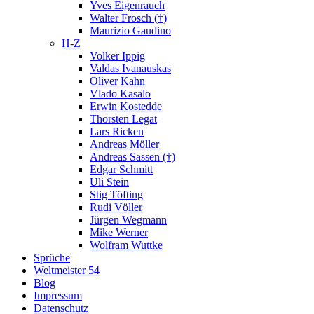
Yves Eigenrauch
Walter Frosch (†)
Maurizio Gaudino
H-Z
Volker Ippig
Valdas Ivanauskas
Oliver Kahn
Vlado Kasalo
Erwin Kostedde
Thorsten Legat
Lars Ricken
Andreas Möller
Andreas Sassen (†)
Edgar Schmitt
Uli Stein
Stig Töfting
Rudi Völler
Jürgen Wegmann
Mike Werner
Wolfram Wuttke
Sprüche
Weltmeister 54
Blog
Impressum
Datenschutz