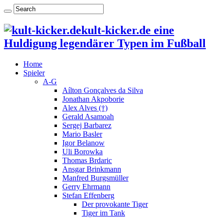
kult-kicker.de eine
Huldigung legendärer Typen im Fußball
Home
Spieler
A-G
Aílton Gonçalves da Silva
Jonathan Akpoborie
Alex Alves (†)
Gerald Asamoah
Sergej Barbarez
Mario Basler
Igor Belanow
Uli Borowka
Thomas Brdaric
Ansgar Brinkmann
Manfred Burgsmüller
Gerry Ehrmann
Stefan Effenberg
Der provokante Tiger
Tiger im Tank