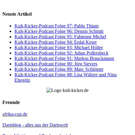
Neuste Artikel
Kult-Kicker-Podcast Folge 97: Pablo Thiam
Kult-Kicker-Podcast Folge 96: Dennis Schmitt
Kult-Kicker-Podcast Folge 95: Fabienne Michel
Kult-Kicker-Podcast Folge 94: Erdal Keser
Kult-Kicker-Podcast Folge 93: Michael Höller
Kult-Kicker-Podcast Folge 92: Julian Pollersbeck
Kult-Kicker-Podcast Folge 91: Markus Brauckmann
Kult-Kicker-Podcast Folge 90: Jörg Sievers
Kult-Kicker-Podcast Folge 89: Marc Schlömer
Kult-Kicker-Podcast Folge 88: Lisa Währer und Nina
Ehegötz
Freunde
afrika-cup.de
Dartsblog - alles aus der Dartswelt