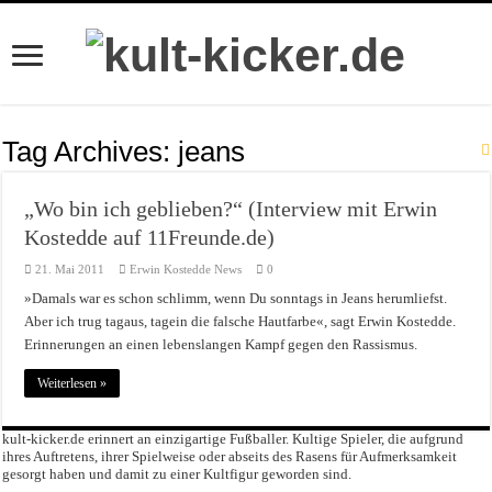
Tag Archives:
jeans
„Wo bin ich geblieben?“ (Interview mit Erwin
Kostedde auf 11Freunde.de)
21. Mai 2011
Erwin Kostedde News
0
»Damals war es schon schlimm, wenn Du sonntags in Jeans herumliefst.
Aber ich trug tagaus, tagein die falsche Hautfarbe«, sagt Erwin Kostedde.
Erinnerungen an einen lebenslangen Kampf gegen den Rassismus.
Weiterlesen »
kult-kicker.de erinnert an einzigartige Fußballer. Kultige Spieler, die aufgrund
ihres Auftretens, ihrer Spielweise oder abseits des Rasens für Aufmerksamkeit
gesorgt haben und damit zu einer Kultfigur geworden sind.