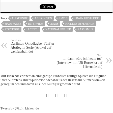
Tags
11FREUNDE
ANEKDOTEN
ERWIN
ERWIN KOSTEDDE
HAUTFARBE
INTERVIEW
JEANS
KICKERS OFFENBACH
KOSTEDDE
LÜTTICH
NATIONALSPIELER
RASSISMUS
Previous
Darlinton Omodiagbe: Fünfter
Abstieg in Serie (Artikel auf
weltfussball.de)
Next
„…dann wäre ich heute tot“
(Interview mit Uli Borowka auf
11freunde.de)
kult-kicker.de erinnert an einzigartige Fußballer. Kultige Spieler, die aufgrund
ihres Auftretens, ihrer Spielweise oder abseits des Rasens für Aufmerksamkeit
gesorgt haben und damit zu einer Kultfigur geworden sind.
Tweets by @kult_kicker_de