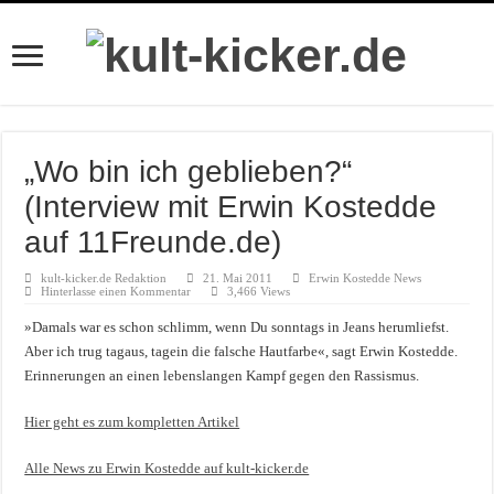
„Wo bin ich geblieben?“
(Interview mit Erwin Kostedde
auf 11Freunde.de)
kult-kicker.de Redaktion
21. Mai 2011
Erwin Kostedde News
Hinterlasse einen Kommentar
3,466 Views
»Damals war es schon schlimm, wenn Du sonntags in Jeans herumliefst.
Aber ich trug tagaus, tagein die falsche Hautfarbe«, sagt Erwin Kostedde.
Erinnerungen an einen lebenslangen Kampf gegen den Rassismus.
Hier geht es zum kompletten Artikel
Alle News zu Erwin Kostedde auf kult-kicker.de