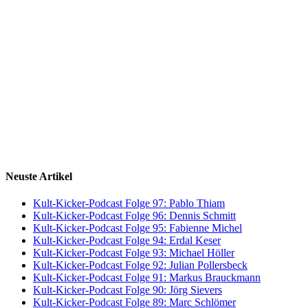
Neuste Artikel
Kult-Kicker-Podcast Folge 97: Pablo Thiam
Kult-Kicker-Podcast Folge 96: Dennis Schmitt
Kult-Kicker-Podcast Folge 95: Fabienne Michel
Kult-Kicker-Podcast Folge 94: Erdal Keser
Kult-Kicker-Podcast Folge 93: Michael Höller
Kult-Kicker-Podcast Folge 92: Julian Pollersbeck
Kult-Kicker-Podcast Folge 91: Markus Brauckmann
Kult-Kicker-Podcast Folge 90: Jörg Sievers
Kult-Kicker-Podcast Folge 89: Marc Schlömer