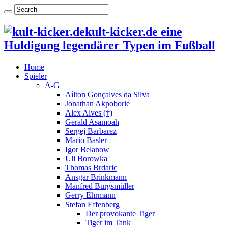
kult-kicker.de eine
Huldigung legendärer Typen im Fußball
Home
Spieler
A-G
Aílton Gonçalves da Silva
Jonathan Akpoborie
Alex Alves (†)
Gerald Asamoah
Sergej Barbarez
Mario Basler
Igor Belanow
Uli Borowka
Thomas Brdaric
Ansgar Brinkmann
Manfred Burgsmüller
Gerry Ehrmann
Stefan Effenberg
Der provokante Tiger
Tiger im Tank