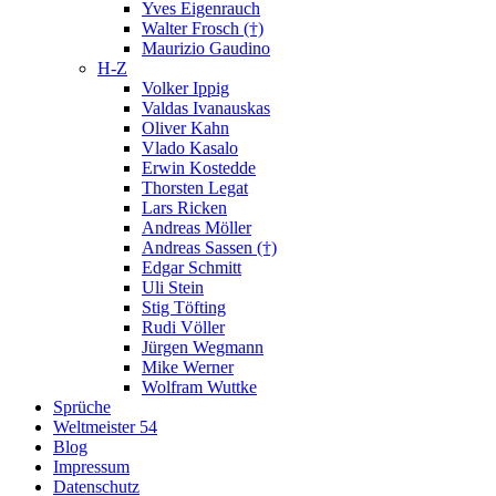
Yves Eigenrauch
Walter Frosch (†)
Maurizio Gaudino
H-Z
Volker Ippig
Valdas Ivanauskas
Oliver Kahn
Vlado Kasalo
Erwin Kostedde
Thorsten Legat
Lars Ricken
Andreas Möller
Andreas Sassen (†)
Edgar Schmitt
Uli Stein
Stig Töfting
Rudi Völler
Jürgen Wegmann
Mike Werner
Wolfram Wuttke
Sprüche
Weltmeister 54
Blog
Impressum
Datenschutz