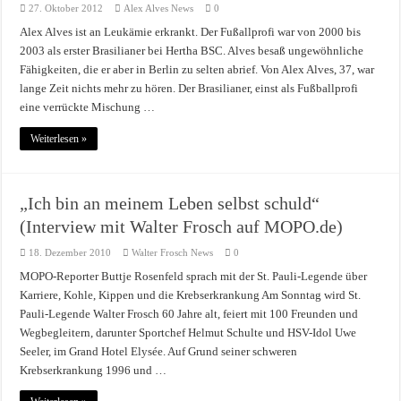
27. Oktober 2012
Alex Alves News
0
Alex Alves ist an Leukämie erkrankt. Der Fußallprofi war von 2000 bis
2003 als erster Brasilianer bei Hertha BSC. Alves besaß ungewöhnliche
Fähigkeiten, die er aber in Berlin zu selten abrief. Von Alex Alves, 37, war
lange Zeit nichts mehr zu hören. Der Brasilianer, einst als Fußballprofi
eine verrückte Mischung …
Weiterlesen »
„Ich bin an meinem Leben selbst schuld“
(Interview mit Walter Frosch auf MOPO.de)
18. Dezember 2010
Walter Frosch News
0
MOPO-Reporter Buttje Rosenfeld sprach mit der St. Pauli-Legende über
Karriere, Kohle, Kippen und die Krebserkrankung Am Sonntag wird St.
Pauli-Legende Walter Frosch 60 Jahre alt, feiert mit 100 Freunden und
Wegbegleitern, darunter Sportchef Helmut Schulte und HSV-Idol Uwe
Seeler, im Grand Hotel Elysée. Auf Grund seiner schweren
Krebserkrankung 1996 und …