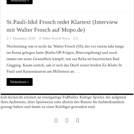
Weiterlesen »
St.Pauli-Idol Frosch redet Klartext (Interview
mit Walter Frosch auf Mopo.de)
7. Dezember 2010
Walter Frosch News
0
Wochenlang war er nicht da. Walter Frosch (59), der vor einem Jahr lange
im Koma gelegen hatte (Krebs-OP-Folgen, Blutvergiftung) und noch
immer um seine Gesundheit kämpft, war zur Reha im bayerischen Bad
Gögging. Kaum zurück, sah er sich das Duell seiner beiden Ex-Klubs St.
Pauli und Kaiserslautern am Millerntor an. …
Weiterlesen »
kult-kicker.de erinnert an einzigartige Fußballer. Kultige Spieler, die aufgrund
ihres Auftretens, ihrer Spielweise oder abseits des Rasens für Aufmerksamkeit
gesorgt haben und damit zu einer Kultfigur geworden sind.