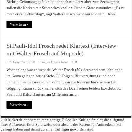
Richtig Geburtstag gefeiert hat er noch nie. Jetzt aber, zum Sechzigsten,
sollen die Korken mit Schmackes knallen. Für die Gäste zumindest. „Es ist
mein erster Geburtstag“, sagt Walter Frosch nicht nur so dahin. Denn …
Weiterlesen »
St.Pauli-Idol Frosch redet Klartext (Interview
mit Walter Frosch auf Mopo.de)
7. Dezember 2010
Walter Frosch News
0
Wochenlang war er nicht da. Walter Frosch (59), der vor einem Jahr lange
im Koma gelegen hatte (Krebs-OP-Folgen, Blutvergiftung) und noch
immer um seine Gesundheit kämpft, war zur Reha im bayerischen Bad
Gögging. Kaum zurück, sah er sich das Duell seiner beiden Ex-Klubs St.
Pauli und Kaiserslautern am Millerntor an. …
Weiterlesen »
kult-kicker.de erinnert an einzigartige Fußballer. Kultige Spieler, die aufgrund
ihres Auftretens, ihrer Spielweise oder abseits des Rasens für Aufmerksamkeit
gesorgt haben und damit zu einer Kultfigur geworden sind.