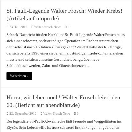
St. Pauli-Legende Walter Frosch: Wieder Krebs!
(Artikel auf mopo.de)
23. Juli 2012
Walter Frosch News
0
Schock-Nachricht für den Kiezklub: St. Pauli-Legende Walter Frosch muss
sich einer schweren, sechsstündigen Operation im Rachen unterziehen –
der Krebs ist nach 16 Jahren zurückgekehrt! Zuletzt hatte der 61-Jährige,
der sich bereits 1996 einer siebeneinhalbstündigen Krebs-OP unterziehen
musste und seitdem um seine Gesundheit bangt, über neue
Schluckbeschwerden, Zahn- und Ohrenschmerzen …
Weiterlesen »
Hurra, wir leben noch! Walter Frosch feiert den
60. (Bericht auf abendblatt.de)
22. Dezember 2010
Walter Frosch News
0
Der legendäre St.-Pauli-Abwehrrecke lädt Freunde und Weggefährten ins
Elysée. Sein Lebenswille ist trotz schwerer Erkrankungen ungebrochen.