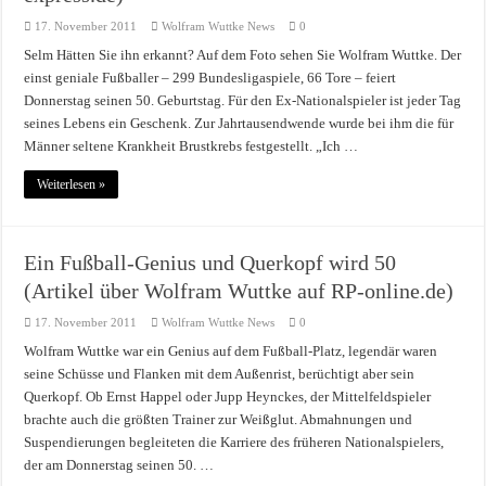
17. November 2011
Wolfram Wuttke News
0
Selm Hätten Sie ihn erkannt? Auf dem Foto sehen Sie Wolfram Wuttke. Der
einst geniale Fußballer – 299 Bundesligaspiele, 66 Tore – feiert
Donnerstag seinen 50. Geburtstag. Für den Ex-Nationalspieler ist jeder Tag
seines Lebens ein Geschenk. Zur Jahrtausendwende wurde bei ihm die für
Männer seltene Krankheit Brustkrebs festgestellt. „Ich …
Weiterlesen »
Ein Fußball-Genius und Querkopf wird 50
(Artikel über Wolfram Wuttke auf RP-online.de)
17. November 2011
Wolfram Wuttke News
0
Wolfram Wuttke war ein Genius auf dem Fußball-Platz, legendär waren
seine Schüsse und Flanken mit dem Außenrist, berüchtigt aber sein
Querkopf. Ob Ernst Happel oder Jupp Heynckes, der Mittelfeldspieler
brachte auch die größten Trainer zur Weißglut. Abmahnungen und
Suspendierungen begleiteten die Karriere des früheren Nationalspielers,
der am Donnerstag seinen 50. …