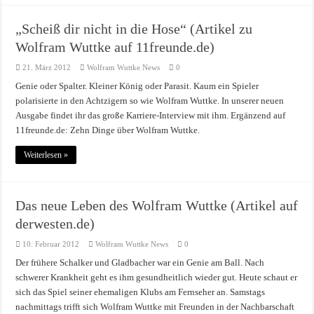
„Scheiß dir nicht in die Hose“ (Artikel zu
Wolfram Wuttke auf 11freunde.de)
21. März 2012
Wolfram Wuttke News
0
Genie oder Spalter. Kleiner König oder Parasit. Kaum ein Spieler
polarisierte in den Achtzigern so wie Wolfram Wuttke. In unserer neuen
Ausgabe findet ihr das große Karriere-Interview mit ihm. Ergänzend auf
11freunde.de: Zehn Dinge über Wolfram Wuttke.
Weiterlesen »
Das neue Leben des Wolfram Wuttke (Artikel auf
derwesten.de)
10. Februar 2012
Wolfram Wuttke News
0
Der frühere Schalker und Gladbacher war ein Genie am Ball. Nach
schwerer Krankheit geht es ihm gesundheitlich wieder gut. Heute schaut er
sich das Spiel seiner ehemaligen Klubs am Fernseher an. Samstags
nachmittags trifft sich Wolfram Wuttke mit Freunden in der Nachbarschaft