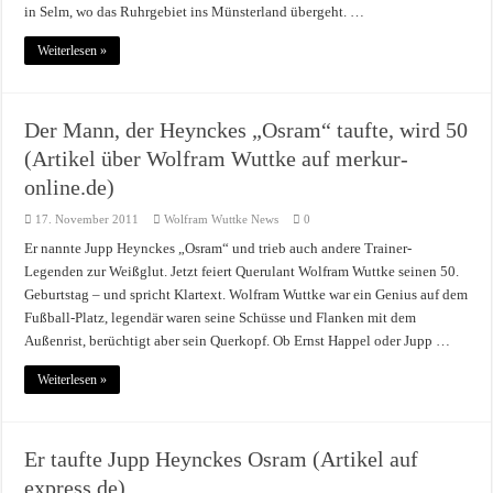
in Selm, wo das Ruhrgebiet ins Münsterland übergeht. …
Weiterlesen »
Der Mann, der Heynckes „Osram“ taufte, wird 50
(Artikel über Wolfram Wuttke auf merkur-
online.de)
17. November 2011
Wolfram Wuttke News
0
Er nannte Jupp Heynckes „Osram“ und trieb auch andere Trainer-
Legenden zur Weißglut. Jetzt feiert Querulant Wolfram Wuttke seinen 50.
Geburtstag – und spricht Klartext. Wolfram Wuttke war ein Genius auf dem
Fußball-Platz, legendär waren seine Schüsse und Flanken mit dem
Außenrist, berüchtigt aber sein Querkopf. Ob Ernst Happel oder Jupp …
Weiterlesen »
Er taufte Jupp Heynckes Osram (Artikel auf
express.de)