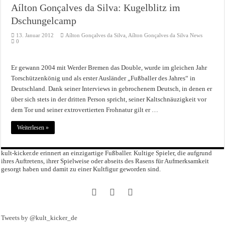
Aílton Gonçalves da Silva: Kugelblitz im
Dschungelcamp
13. Januar 2012
Aílton Gonçalves da Silva
,
Aílton Gonçalves da Silva News
0
Er gewann 2004 mit Werder Bremen das Double, wurde im gleichen Jahr
Torschützenkönig und als erster Ausländer „Fußballer des Jahres“ in
Deutschland. Dank seiner Interviews in gebrochenem Deutsch, in denen er
über sich stets in der dritten Person spricht, seiner Kaltschnäuzigkeit vor
dem Tor und seiner extrovertierten Frohnatur gilt er …
Weiterlesen »
kult-kicker.de erinnert an einzigartige Fußballer. Kultige Spieler, die aufgrund
ihres Auftretens, ihrer Spielweise oder abseits des Rasens für Aufmerksamkeit
gesorgt haben und damit zu einer Kultfigur geworden sind.
Tweets by @kult_kicker_de