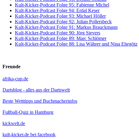
Kult-Kicker-Podcast Folge 95: Fabienne Michel
Kult-Kicker-Podcast Folge 94: Erdal Keser
Kult-Kicker-Podcast Folge 93: Michael Höller
Kult-Kicker-Podcast Folge 92: Julian Pollersbeck
Kult-Kicker-Podcast Folge 91: Markus Brauckmann
Kult-Kicker-Podcast Folge 90: Jörg Sievers
Kult-Kicker-Podcast Folge 89: Marc Schlömer
Kult-Kicker-Podcast Folge 88: Lisa Währer und Nina Ehegötz
Freunde
afrika-cup.de
Dartsblog - alles aus der Dartswelt
Beste Wetttipps und Buchmacherinfos
Fußball-Quiz in Hamburg
kickwelt.de
kult-kicker.de bei facebook