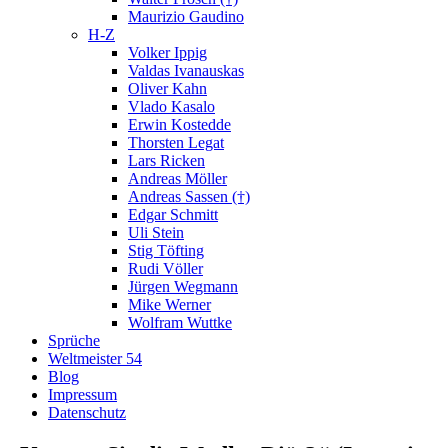
Maurizio Gaudino
H-Z
Volker Ippig
Valdas Ivanauskas
Oliver Kahn
Vlado Kasalo
Erwin Kostedde
Thorsten Legat
Lars Ricken
Andreas Möller
Andreas Sassen (†)
Edgar Schmitt
Uli Stein
Stig Töfting
Rudi Völler
Jürgen Wegmann
Mike Werner
Wolfram Wuttke
Sprüche
Weltmeister 54
Blog
Impressum
Datenschutz