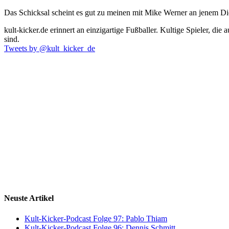
Das Schicksal scheint es gut zu meinen mit Mike Werner an jenem D
kult-kicker.de erinnert an einzigartige Fußballer. Kultige Spieler, d
sind.
Tweets by @kult_kicker_de
Neuste Artikel
Kult-Kicker-Podcast Folge 97: Pablo Thiam
Kult-Kicker-Podcast Folge 96: Dennis Schmitt