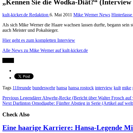
„Kennen Sie die Wodka-Diät?“ (Interview
kult-kicker.de Redaktion
6. Mai 2011
Mike Werner News
Hinterlass
Als sich Mike Werner die Haare wachsen lassen durfte, begann sein s
auch Meister und Pokalsieger.
Hier geht es zum kompletten Interview
Alle News zu Mike Werner auf kult-kicker.de
Teilen
Tags
11freunde
bundeswehr
hansa
hansa rostock
interview
kult
mike
Previous
Legendärer Abwehr-Recke (Bericht über Walter Frosch auf 
Next
Darlinton Omodiagbe: Fünfter Abstieg in Serie (Artikel auf welt
Check Also
Eine haarige Karriere: Hansa-Legende Mi