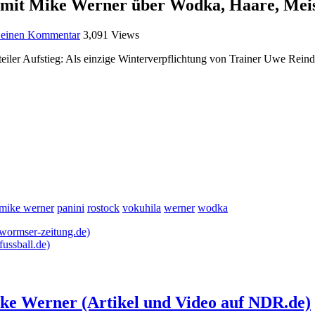
 mit Mike Werner über Wodka, Haare, Meist
e einen Kommentar
3,091 Views
teiler Aufstieg: Als einzige Winterverpflichtung von Trainer Uwe Rei
mike werner
panini
rostock
vokuhila
werner
wodka
wormser-zeitung.de)
fussball.de)
ke Werner (Artikel und Video auf NDR.de)