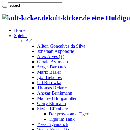
kult-kicker.de eine Huldig
Home
Spieler
A-G
Aílton Gonçalves da Silva
Jonathan Akpoborie
Alex Alves (†)
Gerald Asamoah
Sergej Barbarez
Mario Basler
Igor Belanow
Uli Borowka
Thomas Brdaric
Ansgar Brinkmann
Manfred Burgsmüller
Gerry Ehrmann
Stefan Effenberg
Der provokante Tiger
Tiger im Tank
Yves Eigenrauch
Walter Frosch (†)