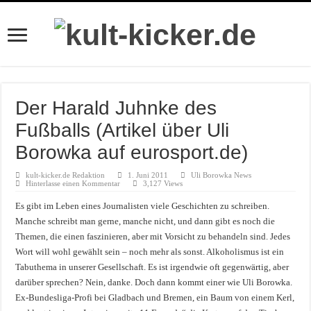
Der Harald Juhnke des
Fußballs (Artikel über Uli
Borowka auf eurosport.de)
kult-kicker.de Redaktion
1. Juni 2011
Uli Borowka News
Hinterlasse einen Kommentar
3,127 Views
Es gibt im Leben eines Journalisten viele Geschichten zu schreiben.
Manche schreibt man gerne, manche nicht, und dann gibt es noch die
Themen, die einen faszinieren, aber mit Vorsicht zu behandeln sind. Jedes
Wort will wohl gewählt sein – noch mehr als sonst. Alkoholismus ist ein
Tabuthema in unserer Gesellschaft. Es ist irgendwie oft gegenwärtig, aber
darüber sprechen? Nein, danke. Doch dann kommt einer wie Uli Borowka.
Ex-Bundesliga-Profi bei Gladbach und Bremen, ein Baum von einem Kerl,