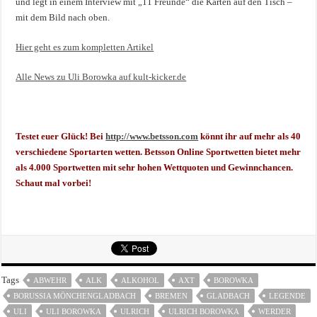
und legt in einem Interview mit „11 Freunde“ die Karten auf den Tisch –
mit dem Bild nach oben.
Hier geht es zum kompletten Artikel
Alle News zu Uli Borowka auf kult-kicker.de
Testet euer Glück! Bei
http://www.betsson.com
könnt ihr auf mehr als 40
verschiedene Sportarten wetten. Betsson Online Sportwetten bietet mehr
als 4.000 Sportwetten mit sehr hohen Wettquoten und Gewinnchancen.
Schaut mal vorbei!
Tags
ABWEHR
ALK
ALKOHOL
AXT
BOROWKA
BORUSSIA MÖNCHENGLADBACH
BREMEN
GLADBACH
LEGENDE
ULI
ULI BOROWKA
ULRICH
ULRICH BOROWKA
WERDER