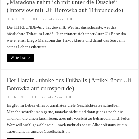
„Maradona nahm ich mit unter die Dusche“
(Interview mit Uli Borowka auf 11freunde.de)
14. Juli 2011
Uli Borowka News
0
Die 11FREUNDE-Jury hat gewählt: Wer hat das schönste, wer das
hässlichste Trikot im Land?! Hier erinnert sich unser Juror Uli Borowka
wie er einst Diego Maradona das Trikot klaute und damit das Souvenir
seines Lebens erbeutete.
Weiterlesen »
Der Harald Juhnke des Fußballs (Artikel über Uli
Borowka auf eurosport.de)
1. Juni 2011
Uli Borowka News
0
Es gibt im Leben eines Journalisten viele Geschichten zu schreiben.
Manche schreibt man gerne, manche nicht, und dann gibt es noch die
Themen, die einen faszinieren, aber mit Vorsicht zu behandeln sind. Jedes
Wort will wohl gewählt sein – noch mehr als sonst. Alkoholismus ist ein
Tabuthema in unserer Gesellschaft. …