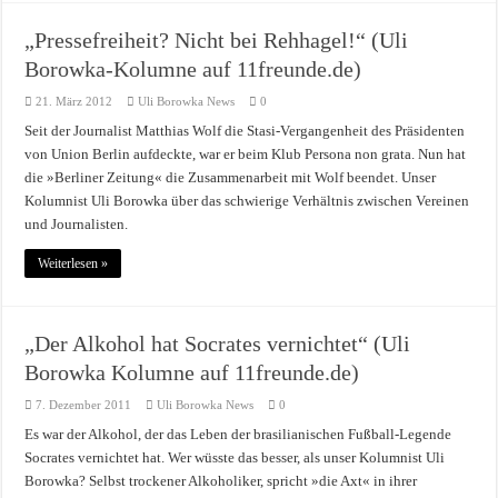
„Pressefreiheit? Nicht bei Rehhagel!“ (Uli
Borowka-Kolumne auf 11freunde.de)
21. März 2012
Uli Borowka News
0
Seit der Journalist Matthias Wolf die Stasi-Vergangenheit des Präsidenten
von Union Berlin aufdeckte, war er beim Klub Persona non grata. Nun hat
die »Berliner Zeitung« die Zusammenarbeit mit Wolf beendet. Unser
Kolumnist Uli Borowka über das schwierige Verhältnis zwischen Vereinen
und Journalisten.
Weiterlesen »
„Der Alkohol hat Socrates vernichtet“ (Uli
Borowka Kolumne auf 11freunde.de)
7. Dezember 2011
Uli Borowka News
0
Es war der Alkohol, der das Leben der brasilianischen Fußball-Legende
Socrates vernichtet hat. Wer wüsste das besser, als unser Kolumnist Uli
Borowka? Selbst trockener Alkoholiker, spricht »die Axt« in ihrer