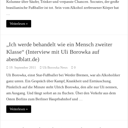
Kolumne über Säufer, Trinker und verpasste Chancen. Socrates, der große
brasilianische Fußballer ist tot. Sein vom Alkohol zerfressener Körper hat
…
Weiterlesen »
„Ich werde behandelt wie ein Mensch zweiter
Klasse“ (Interview mit Uli Borowka auf
abendblatt.de)
19. September 2011
Uli Borowka News
0
Uli Borowka, einst Star-Fußballer bei Werder Bremen, war als Alkoholiker
ganz unten. Ein Gespräch über Kampf, Krankheit und Enttäuschung.
Pünktlich auf die Minute steht Ulrich Borowka, den alle nur Uli nennen,
am Ausgang. Und fängt sofort an zu fluchen. Über den Verkehr aus dem
Osten Berlins zum Berliner Hauptbahnhof und …
Weiterlesen »