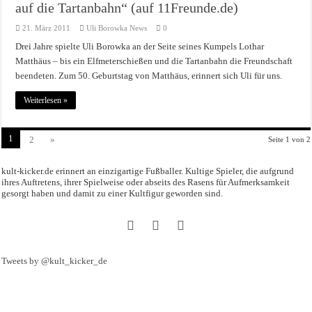
auf die Tartanbahn“ (auf 11Freunde.de)
21. März 2011
Uli Borowka News
0
Drei Jahre spielte Uli Borowka an der Seite seines Kumpels Lothar
Matthäus – bis ein Elfmeterschießen und die Tartanbahn die Freundschaft
beendeten. Zum 50. Geburtstag von Matthäus, erinnert sich Uli für uns.
Weiterlesen »
1
2
»
Seite 1 von 2
kult-kicker.de erinnert an einzigartige Fußballer. Kultige Spieler, die aufgrund
ihres Auftretens, ihrer Spielweise oder abseits des Rasens für Aufmerksamkeit
gesorgt haben und damit zu einer Kultfigur geworden sind.
Tweets by @kult_kicker_de