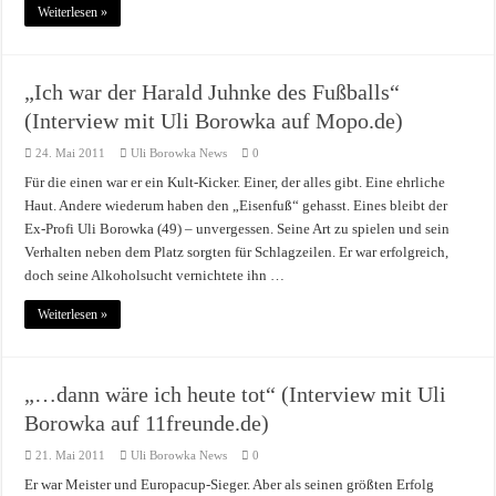
Weiterlesen »
„Ich war der Harald Juhnke des Fußballs“
(Interview mit Uli Borowka auf Mopo.de)
24. Mai 2011
Uli Borowka News
0
Für die einen war er ein Kult-Kicker. Einer, der alles gibt. Eine ehrliche
Haut. Andere wiederum haben den „Eisenfuß“ gehasst. Eines bleibt der
Ex-Profi Uli Borowka (49) – unvergessen. Seine Art zu spielen und sein
Verhalten neben dem Platz sorgten für Schlagzeilen. Er war erfolgreich,
doch seine Alkoholsucht vernichtete ihn …
Weiterlesen »
„…dann wäre ich heute tot“ (Interview mit Uli
Borowka auf 11freunde.de)
21. Mai 2011
Uli Borowka News
0
Er war Meister und Europacup-Sieger. Aber als seinen größten Erfolg