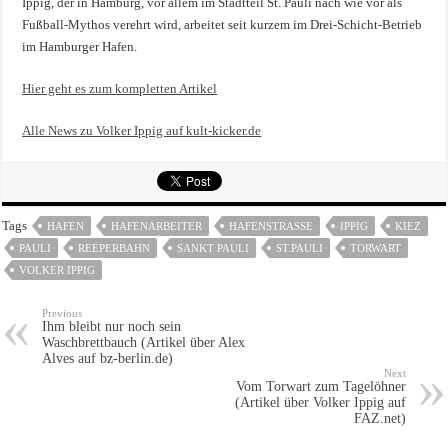
Ippig, der in Hamburg, vor allem im Stadtteil St. Pauli nach wie vor als
Fußball-Mythos verehrt wird, arbeitet seit kurzem im Drei-Schicht-Betrieb
im Hamburger Hafen.
Hier geht es zum kompletten Artikel
Alle News zu Volker Ippig auf kult-kicker.de
Tags
HAFEN
HAFENARBEITER
HAFENSTRASSE
IPPIG
KIEZ
PAULI
REEPERBAHN
SANKT PAULI
ST.PAULI
TORWART
VOLKER IPPIG
Previous
Ihm bleibt nur noch sein
Waschbrettbauch (Artikel über Alex
Alves auf bz-berlin.de)
Next
Vom Torwart zum Tagelöhner
(Artikel über Volker Ippig auf
FAZ.net)