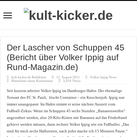
Der Lascher von Schuppen 45
(Bericht über Volker Ippig auf
Rund-Magazin.de)
kult-kicker.de Redaktion
12. August 2011
Volker Ippig News
Hinterlasse einen Kommentar
3,010 Views
Seit kurzem arbeitet Volker Ippig im Hamburger Hafen. Der ehemalige
Torwart des FC St. Pauli, löscht Container – ein Knochenjob. Ippig war
immer unangepasst. Im Hafen nimmt er seine nächste Auszeit vom
Fußball-Zirkus. Wenn im Schuppen 45 sechs Stunden „Bananenwerfen“
angeordnet werden, also 20-Kilo-Kisten mit Bananen auf das Förderband
gehievt werden müssen, dann rechnet Volker Ippig wie ein Fußballer. „Das
sind für mich sechs Halbzeiten, nach jeder mache ich 15 Minuten Pause.“