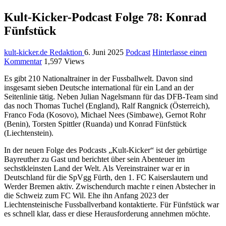
Kult-Kicker-Podcast Folge 78: Konrad
Fünfstück
kult-kicker.de Redaktion
6. Juni 2025
Podcast
Hinterlasse einen
Kommentar
1,597 Views
Es gibt 210 Nationaltrainer in der Fussballwelt. Davon sind
insgesamt sieben Deutsche international für ein Land an der
Seitenlinie tätig. Neben Julian Nagelsmann für das DFB-Team sind
das noch Thomas Tuchel (England), Ralf Rangnick (Österreich),
Franco Foda (Kosovo), Michael Nees (Simbawe), Gernot Rohr
(Benin), Torsten Spittler (Ruanda) und Konrad Fünfstück
(Liechtenstein).
In der neuen Folge des Podcasts „Kult-Kicker“ ist der gebürtige
Bayreuther zu Gast und berichtet über sein Abenteuer im
sechstkleinsten Land der Welt. Als Vereinstrainer war er in
Deutschland für die SpVgg Fürth, den 1. FC Kaiserslautern und
Werder Bremen aktiv. Zwischendurch machte r einen Abstecher in
die Schweiz zum FC Wil. Ehe ihn Anfang 2023 der
Liechtensteinische Fussballverband kontaktierte. Für Fünfstück war
es schnell klar, dass er diese Herausforderung annehmen möchte.