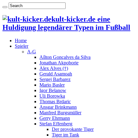
kult-kicker.de eine
Huldigung legendärer Typen im Fußball
Home
Spieler
A-G
Aílton Gonçalves da Silva
Jonathan Akpoborie
Alex Alves (†)
Gerald Asamoah
Sergej Barbarez
Mario Basler
Igor Belanow
Uli Borowka
Thomas Brdaric
Ansgar Brinkmann
Manfred Burgsmüller
Gerry Ehrmann
Stefan Effenberg
Der provokante Tiger
Tiger im Tank