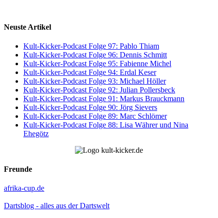
Neuste Artikel
Kult-Kicker-Podcast Folge 97: Pablo Thiam
Kult-Kicker-Podcast Folge 96: Dennis Schmitt
Kult-Kicker-Podcast Folge 95: Fabienne Michel
Kult-Kicker-Podcast Folge 94: Erdal Keser
Kult-Kicker-Podcast Folge 93: Michael Höller
Kult-Kicker-Podcast Folge 92: Julian Pollersbeck
Kult-Kicker-Podcast Folge 91: Markus Brauckmann
Kult-Kicker-Podcast Folge 90: Jörg Sievers
Kult-Kicker-Podcast Folge 89: Marc Schlömer
Kult-Kicker-Podcast Folge 88: Lisa Währer und Nina
Ehegötz
Freunde
afrika-cup.de
Dartsblog - alles aus der Dartswelt