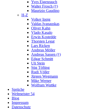
Yves Eigenrauch
Walter Frosch (†)
Maurizio Gaudino
H-Z
Volker Ippig
Valdas Ivanauskas
Oliver Kahn
Vlado Kasalo
Erwin Kostedde
Thorsten Legat
Lars Ricken
Andreas Möller
Andreas Sassen (†)
Edgar Schmitt
Uli Stein
Stig Töfting
Rudi Völler
Jürgen Wegmann
Mike Werner
Wolfram Wuttke
Sprüche
Weltmeister 54
Blog
Impressum
Datenschutz