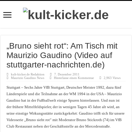
„Bruno sieht rot“: Am Tisch mit
Maurizio Gaudino (Video auf
stuttgarter-nachrichten.de)
kult-kicker.de Redaktion
7. Dezember 2011
Maurizio Gaudino News
Hinterlasse einen Kommentar
2,963 Views
Stuttgart – Sechs Jahre VfB Stuttgart, Deutscher Meister 1992, dazu fünf
Länderspiele und die Teilnahme an der WM 1994 in der USA – Maurizio
Gaudino hat in der Fußballwelt einige Spuren hinterlassen. Und nun ist
der frühere Mittelfeldspieler, der in wenigen Tagen 45 Jahre alt wird, an
seine einstige Wirkungsstätte zurückgekehrt: Gaudino trifft sich für unsere
Videoserie „Bruno sieht rot“ mit Moderator Bruno Stickroth (74) im VfB
Club Restaurant neben der Geschäftsstelle an der Mercedesstraße.