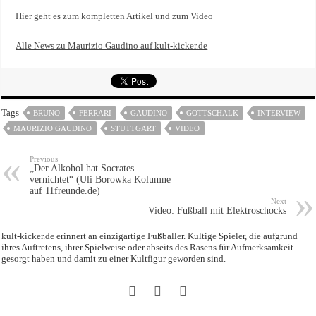
Hier geht es zum kompletten Artikel und zum Video
Alle News zu Maurizio Gaudino auf kult-kicker.de
Tags
BRUNO
FERRARI
GAUDINO
GOTTSCHALK
INTERVIEW
MAURIZIO GAUDINO
STUTTGART
VIDEO
Previous
„Der Alkohol hat Socrates
vernichtet“ (Uli Borowka Kolumne
auf 11freunde.de)
Next
Video: Fußball mit Elektroschocks
kult-kicker.de erinnert an einzigartige Fußballer. Kultige Spieler, die aufgrund
ihres Auftretens, ihrer Spielweise oder abseits des Rasens für Aufmerksamkeit
gesorgt haben und damit zu einer Kultfigur geworden sind.