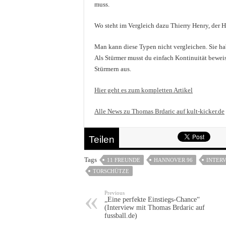
muss.
Wo steht im Vergleich dazu Thierry Henry, der H
Man kann diese Typen nicht vergleichen. Sie hab
Als Stürmer musst du einfach Kontinuität bewei
Stürmern aus.
Hier geht es zum kompletten Artikel
Alle News zu Thomas Brdaric auf kult-kicker.de
Teilen
Tags
11 FREUNDE
HANNOVER 96
INTER
TORSCHÜTZE
Previous
„Eine perfekte Einstiegs-Chance“
(Interview mit Thomas Brdaric auf
fussball.de)