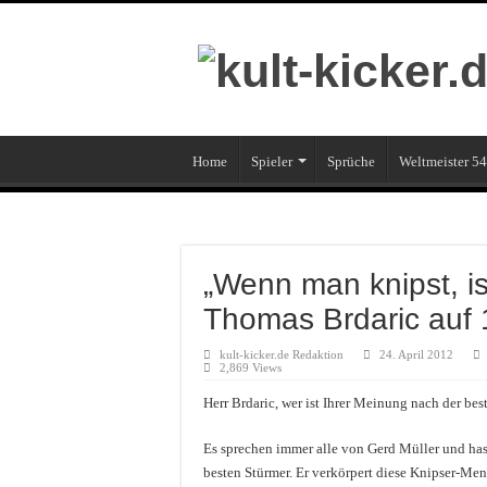
Home
Spieler
Sprüche
Weltmeister 54
„Wenn man knipst, is
Thomas Brdaric auf 
kult-kicker.de Redaktion
24. April 2012
2,869 Views
Herr Brdaric, wer ist Ihrer Meinung nach der bes
Es sprechen immer alle von Gerd Müller und hast
besten Stürmer. Er verkörpert diese Knipser-Ment