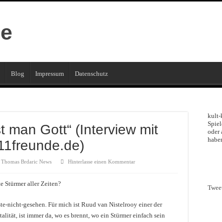
Blog
Impressum
Datenschutz
kult-
Spiel
t man Gott“ (Interview mit
oder 
haben
11freunde.de)
Thomas Brdaric News
Hinterlasse einen Kommentar
te Stürmer aller Zeiten?
Twee
e-nicht-gesehen. Für mich ist Ruud van Nistelrooy einer der
alität, ist immer da, wo es brennt, wo ein Stürmer einfach sein