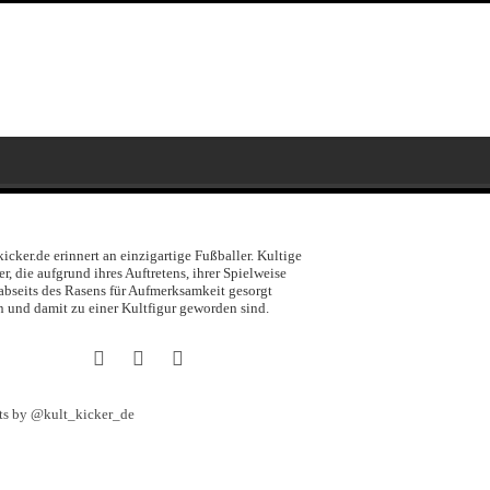
kicker.de erinnert an einzigartige Fußballer. Kultige
er, die aufgrund ihres Auftretens, ihrer Spielweise
abseits des Rasens für Aufmerksamkeit gesorgt
 und damit zu einer Kultfigur geworden sind.
ts by @kult_kicker_de