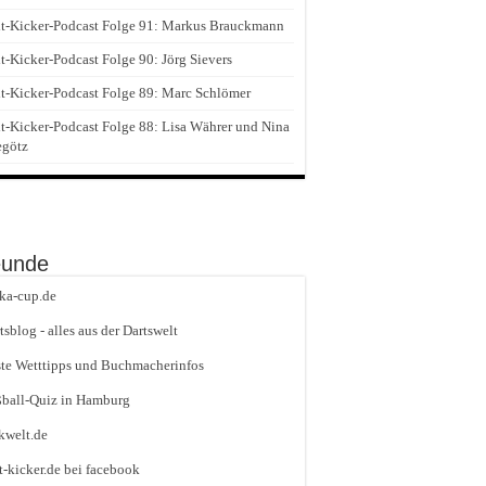
t-Kicker-Podcast Folge 91: Markus Brauckmann
t-Kicker-Podcast Folge 90: Jörg Sievers
t-Kicker-Podcast Folge 89: Marc Schlömer
t-Kicker-Podcast Folge 88: Lisa Währer und Nina
egötz
eunde
ika-cup.de
tsblog - alles aus der Dartswelt
te Wetttipps und Buchmacherinfos
ball-Quiz in Hamburg
kwelt.de
t-kicker.de bei facebook