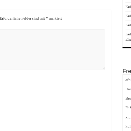
Kul
Kul
Erforderliche Felder sind mit
*
markiert
Kul
Kul
Eh
Fr
afr
Dar
Bes
Fuß
kic
kul