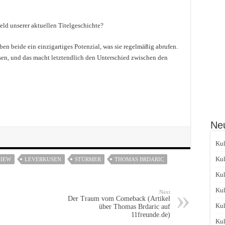
eld unserer aktuellen Titelgeschichte?
en beide ein einzigartiges Potenzial, was sie regelmäßig abrufen.
sen, und das macht letztendlich den Unterschied zwischen den
Neu
Kul
Kul
VIEW
LEVERKUSEN
STÜRMER
THOMAS BRDARIC
Kul
Kul
Next
Der Traum vom Comeback (Artikel
Kul
über Thomas Brdaric auf
11freunde.de)
Kul