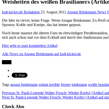
Weisheiten des weißen Brasilianers (Arti
kult-kicker.de Redaktion
23. August 2012
Ansgar Brinkmann News
H
Die Idee ist clever, keine Frage. Wenn Ansgar Brinkmann, Ex-Profi u
Sponsor. Kohle und Kneipe, das hat immer gepasst.
Noch heute staunen die älteren Fans im ehrwürdigen Preußenstadion, d
sich auch schon mal vor dem Eckball und durch den Stadionzaun nac
Hier geht es zum kompletten Artikel
Alle News zu Ansgar Brinkmann auf kult-kicker.de
Teilen
Tags
ansgar brinkmann
enfant terrible
höxter
trinkmann
weiße brasila
Previous
St. Pauli-Legende Walter Frosch: Wieder Krebs! (Artikel au
Next
St. Pauli-Legende Walter Frosch: Wieder Krebs! (Artikel auf m
Check Also