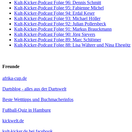
Kult-Kicker-Podcast Folge 96: Dennis Schmitt
Kult-Kicker-Podcast Folge 95: Fabienne Michel
Kult-Kicker-Podcast Folge 94: Erdal Keser
Kult-Kicker-Podcast Folge 93: Michael Höller
Kult-Kicker-Podcast Folge 92: Julian Pollersbeck
Kult-Kicker-Podcast Folge 91: Markus Brauckmann
Kult-Kicker-Podcast Folge 90: Jörg Sievers
Kult-Kicker-Podcast Folge 89: Marc Schlömer
Kult-Kicker-Podcast Folge 88: Lisa Währer und Nina Ehegötz
Freunde
afrika-cup.de
Dartsblog - alles aus der Dartswelt
Beste Wetttipps und Buchmacherinfos
Fußball-Quiz in Hamburg
kickwelt.de
kult-kicker.de bei facebook