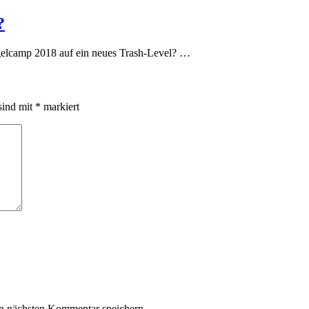
?
elcamp 2018 auf ein neues Trash-Level? …
sind mit
*
markiert
n nächsten Kommentar speichern.