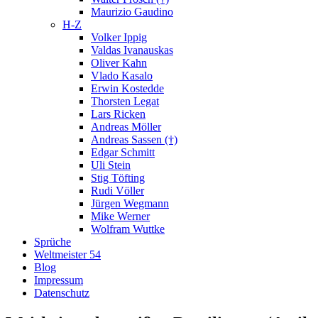
Maurizio Gaudino
H-Z
Volker Ippig
Valdas Ivanauskas
Oliver Kahn
Vlado Kasalo
Erwin Kostedde
Thorsten Legat
Lars Ricken
Andreas Möller
Andreas Sassen (†)
Edgar Schmitt
Uli Stein
Stig Töfting
Rudi Völler
Jürgen Wegmann
Mike Werner
Wolfram Wuttke
Sprüche
Weltmeister 54
Blog
Impressum
Datenschutz