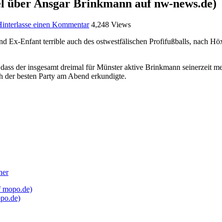
kel über Ansgar Brinkmann auf nw-news.de)
interlasse einen Kommentar
4,248 Views
nd Ex-Enfant terrible auch des ostwestfälischen Profifußballs, nach H
ass der insgesamt dreimal für Münster aktive Brinkmann seinerzeit meh
h der besten Party am Abend erkundigte.
ner
f mopo.de)
opo.de)