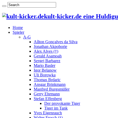
kult-kicker.de eine Huldig
Home
Spieler
A-G
Aílton Gonçalves da Silva
Jonathan Akpoborie
Alex Alves (†)
Gerald Asamoah
Sergej Barbarez
Mario Basler
Igor Belanow
Uli Borowka
Thomas Brdaric
Ansgar Brinkmann
Manfred Burgsmüller
Gerry Ehrmann
Stefan Effenberg
Der provokante Tiger
Tiger im Tank
Yves Eigenrauch
Walter Frosch (†)