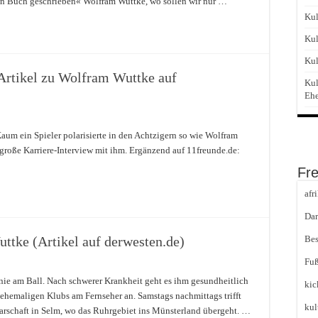
ein Buch geschrieben« Wolfram Wuttke, wo sollen wir nur …
Kul
Kul
Kul
(Artikel zu Wolfram Wuttke auf
Kul
Eh
Kaum ein Spieler polarisierte in den Achtzigern so wie Wolfram
 große Karriere-Interview mit ihm. Ergänzend auf 11freunde.de:
Fr
afr
Dar
tke (Artikel auf derwesten.de)
Bes
Fuß
nie am Ball. Nach schwerer Krankheit geht es ihm gesundheitlich
kic
r ehemaligen Klubs am Fernseher an. Samstags nachmittags trifft
kul
arschaft in Selm, wo das Ruhrgebiet ins Münsterland übergeht. …