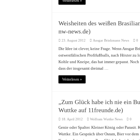
Weiterlesen »
Weisheiten des weißen Brasilia
nw-news.de)
23. August 2012
Ansgar Brinkmann News
0
Die Idee ist clever, keine Frage. Wenn Ansgar B
ostwestfälischen Profifußballs, nach Höxter zu
Kohle und Kneipe, das hat immer gepasst. Noch 
dass der insgesamt dreimal …
Weiterlesen »
„Zum Glück habe ich nie ein B
Wuttke auf 11freunde.de)
18. April 2012
Wolfram Wuttke News
0
Genie oder Spalter. Kleiner König oder Parasit. 
Wuttke. Ein Gespräch über Osram, Bier vor dem