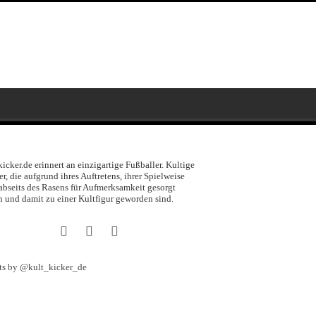
kicker.de erinnert an einzigartige Fußballer. Kultige
er, die aufgrund ihres Auftretens, ihrer Spielweise
abseits des Rasens für Aufmerksamkeit gesorgt
 und damit zu einer Kultfigur geworden sind.
ts by @kult_kicker_de