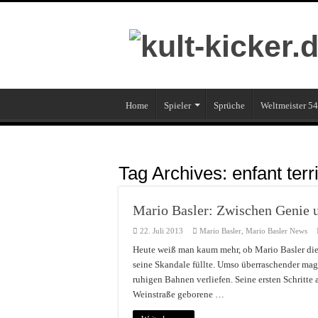
Home
Spieler
Sprüche
Weltmeister 54
Tag Archives:
enfant terr
Mario Basler: Zwischen Genie 
22. Juli 2013
Mario Basler
,
Mario Basler News
Heute weiß man kaum mehr, ob Mario Basler die 
seine Skandale füllte. Umso überraschender mag e
ruhigen Bahnen verliefen. Seine ersten Schritte
Weinstraße geborene …