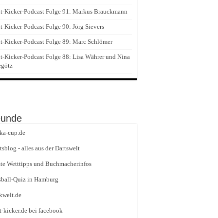
t-Kicker-Podcast Folge 91: Markus Brauckmann
t-Kicker-Podcast Folge 90: Jörg Sievers
t-Kicker-Podcast Folge 89: Marc Schlömer
t-Kicker-Podcast Folge 88: Lisa Währer und Nina
egötz
eunde
ika-cup.de
tsblog - alles aus der Dartswelt
te Wetttipps und Buchmacherinfos
ball-Quiz in Hamburg
kwelt.de
t-kicker.de bei facebook