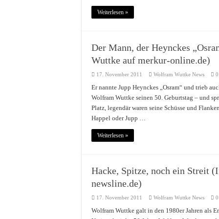
Weiterlesen »
Der Mann, der Heynckes „Osram“
Wuttke auf merkur-online.de)
17. November 2011
Wolfram Wuttke News
0
Er nannte Jupp Heynckes „Osram“ und trieb auch
Wolfram Wuttke seinen 50. Geburtstag – und spr
Platz, legendär waren seine Schüsse und Flanken
Happel oder Jupp …
Weiterlesen »
Hacke, Spitze, noch ein Streit 
newsline.de)
17. November 2011
Wolfram Wuttke News
0
Wolfram Wuttke galt in den 1980er Jahren als En