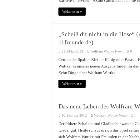
Karriere-Interview – »Zum Glück habe ich nie 
Weiterlesen »
„Scheiß dir nicht in die Hose“ 
11freunde.de)
21. März 2012
Wolfram Wuttke News
0
Genie oder Spalter. Kleiner König oder Parasit. 
Wuttke. In unserer neuen Ausgabe findet ihr das
Zehn Dinge über Wolfram Wuttke.
Weiterlesen »
Das neue Leben des Wolfram Wut
10. Februar 2012
Wolfram Wuttke News
0
Der frühere Schalker und Gladbacher war ein Ge
wieder gut. Heute schaut er sich das Spiel seine
sich Wolfram Wuttke mit Freunden in der Nachb