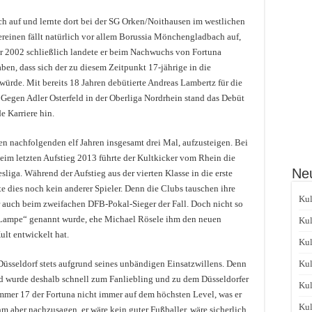
h auf und lernte dort bei der SG Orken/Noithausen im westlichen
ereinen fällt natürlich vor allem Borussia Mönchengladbach auf,
ahr 2002 schließlich landete er beim Nachwuchs von Fortuna
ben, dass sich der zu diesem Zeitpunkt 17-jährige in die
würde. Mit bereits 18 Jahren debütierte Andreas Lambertz für die
. Gegen Adler Osterfeld in der Oberliga Nordrhein stand das Debüt
e Karriere hin.
den nachfolgenden elf Jahren insgesamt drei Mal, aufzusteigen. Bei
eim letzten Aufstieg 2013 führte der Kultkicker vom Rhein die
Neu
liga. Während der Aufstieg aus der vierten Klasse in die erste
te dies noch kein anderer Spieler. Denn die Clubs tauschen ihre
Kul
r auch beim zweifachen DFB-Pokal-Sieger der Fall. Doch nicht so
„Lampe“ genannt wurde, ehe Michael Rösele ihm den neuen
Kul
ult entwickelt hat.
Kul
üsseldorf stets aufgrund seines unbändigen Einsatzwillens. Denn
Kul
d wurde deshalb schnell zum Fanliebling und zu dem Düsseldorfer
Kul
ummer 17 der Fortuna nicht immer auf dem höchsten Level, was er
Kul
 aber nachzusagen, er wäre kein guter Fußballer, wäre sicherlich