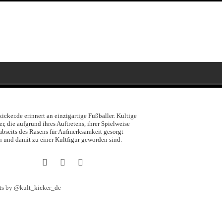
kicker.de erinnert an einzigartige Fußballer. Kultige
er, die aufgrund ihres Auftretens, ihrer Spielweise
abseits des Rasens für Aufmerksamkeit gesorgt
 und damit zu einer Kultfigur geworden sind.
ts by @kult_kicker_de