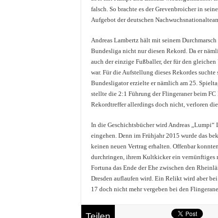
falsch. So brachte es der Grevenbroicher in sein
Aufgebot der deutschen Nachwuchsnationaltea
Andreas Lambertz hält mit seinem Durchmarsch al
Bundesliga nicht nur diesen Rekord. Da er nämlic
auch der einzige Fußballer, der für den gleichen
war. Für die Aufstellung dieses Rekordes suchte
Bundesligator erzielte er nämlich am 25. Spiel
stellte die 2:1 Führung der Flingeraner beim FC
Rekordtreffer allerdings doch nicht, verloren d
In die Geschichtsbücher wird Andreas „Lumpi“ L
eingehen. Denn im Frühjahr 2015 wurde das be
keinen neuen Vertrag erhalten. Offenbar konnte
durchringen, ihrem Kultkicker ein vernünftiges
Fortuna das Ende der Ehe zwischen den Rheinl
Dresden auflaufen wird. Ein Relikt wird aber b
17 doch nicht mehr vergeben bei den Flingerane
Teilen