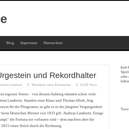
Blog
Impressum
Datenschutz
kult-
Spiel
rgestein und Rekordhalter
oder 
haben
ndreas Lambertz
Hinterlasse einen Kommentar
6,429 Views
dem eigenen Verein – von diesem Aufstieg träumen schon viele
dreas Lambertz. Standen einst Klaus und Thomas Allofs, Jörg
ym für die Flingeraner, so gibt es in der jüngsten Vergangenheit
Twee
gur beim Deutschen Meister von 1933 gilt: Andreas Lambertz. Einige
umpi“ die Fortuna nie verlassen wird – dem machten aber die
r 2015 einen Strich durch die Rechnung.