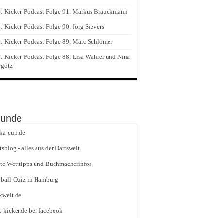
t-Kicker-Podcast Folge 91: Markus Brauckmann
t-Kicker-Podcast Folge 90: Jörg Sievers
t-Kicker-Podcast Folge 89: Marc Schlömer
t-Kicker-Podcast Folge 88: Lisa Währer und Nina
egötz
eunde
ika-cup.de
tsblog - alles aus der Dartswelt
te Wetttipps und Buchmacherinfos
ball-Quiz in Hamburg
kwelt.de
t-kicker.de bei facebook