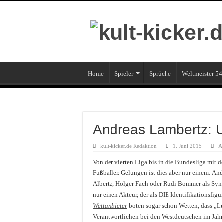
Home
Spieler
Sprüche
Weltmeister 54
Andreas Lambertz: U
kult-kicker.de Redaktion
1. Juni 2015
A
Von der vierten Liga bis in die Bundesliga mit 
Fußballer. Gelungen ist dies aber nur einem: An
Albertz, Holger Fach oder Rudi Bommer als Synon
nur einen Akteur, der als DIE Identifikationsfi
Wettanbieter
boten sogar schon Wetten, dass „L
Verantwortlichen bei den Westdeutschen im Jah