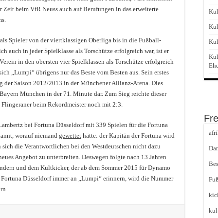
er Zeit beim VfR Neuss auch auf Berufungen in das erweiterte
Kul
ms.
Kul
s Spieler von der viertklassigen Oberliga bis in die Fußball-
Kul
h auch in jeder Spielklasse als Torschütze erfolgreich war, ist er
Kul
 Verein in den obersten vier Spielklassen als Torschütze erfolgreich
Eh
 sich „Lumpi“ übrigens nur das Beste vom Besten aus. Sein erstes
tag der Saison 2012/2013 in der Münchener Allianz-Arena. Dies
 Bayern München in der 71. Minute dar. Zum Sieg reichte dieser
ie Flingeraner beim Rekordmeister noch mit 2:3.
Fr
ambertz bei Fortuna Düsseldorf mit 339 Spielen für die Fortuna
afr
kannt, worauf niemand
gewettet
hätte: der Kapitän der Fortuna wird
n sich die Verantwortlichen bei den Westdeutschen nicht dazu
Dar
 neues Angebot zu unterbreiten. Deswegen folgte nach 13 Jahren
Bes
ändern und dem Kultkicker, der ab dem Sommer 2015 für Dynamo
ei Fortuna Düsseldorf immer an „Lumpi“ erinnern, wird die Nummer
Fuß
rn.
kic
kul