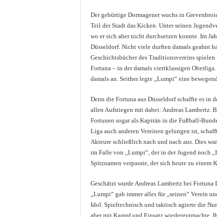
Der gebürtige Dormagener wuchs in Grevenbroic
Teil der Stadt das Kicken. Unter seinen Jugendv
wo er sich aber nicht durchsetzen konnte. Im J
Düsseldorf. Nicht viele durften damals geahnt ha
Geschichtsbücher des Traditionsvereins spielen 
Fortuna – in der damals viertklassigen Oberliga
damals an. Seither legte „Lumpi“ eine bewegend
Denn die Fortuna aus Düsseldorf schaffte es in 
allen Aufstiegen mit dabei: Andreas Lambertz. B
Fortunen sogar als Kapitän in die Fußball-Bundes
Liga auch anderen Vereinen gelungen ist, schaff
Akteure schließlich nach und nach aus. Dies wa
im Falle von „Lumpi“, der in der Jugend noch 
Spitznamen verpasste, der sich heute zu einem K
Geschätzt wurde Andreas Lambertz bei Fortuna D
„Lumpi“ gab immer alles für „seinen“ Verein un
Idol. Spieltechnisch und taktisch agierte die N
aber mit Kampf und Einsatz wiedergutmachte. Ihm