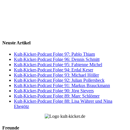
Neuste Artikel
Kult-Kicker-Podcast Folge 97: Pablo Thiam
Kult-Kicker-Podcast Folge 96: Dennis Schmitt
Kult-Kicker-Podcast Folge 95: Fabienne Michel
Kult-Kicker-Podcast Folge 94: Erdal Keser
Kult-Kicker-Podcast Folge 93: Michael Höller
Kult-Kicker-Podcast Folge 92: Julian Pollersbeck
Kult-Kicker-Podcast Folge 91: Markus Brauckmann
Kult-Kicker-Podcast Folge 90: Jörg Sievers
Kult-Kicker-Podcast Folge 89: Marc Schlömer
Kult-Kicker-Podcast Folge 88: Lisa Währer und Nina
Ehegötz
Freunde