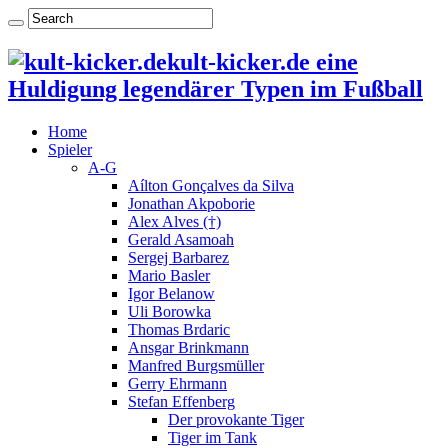
kult-kicker.de eine
Huldigung legendärer Typen im Fußball
Home
Spieler
A-G
Aílton Gonçalves da Silva
Jonathan Akpoborie
Alex Alves (†)
Gerald Asamoah
Sergej Barbarez
Mario Basler
Igor Belanow
Uli Borowka
Thomas Brdaric
Ansgar Brinkmann
Manfred Burgsmüller
Gerry Ehrmann
Stefan Effenberg
Der provokante Tiger
Tiger im Tank