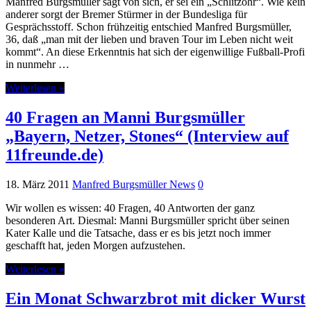
Manfred Burgsmüller sagt von sich, er sei ein „Schlitzohr“. Wie kein
anderer sorgt der Bremer Stürmer in der Bundesliga für
Gesprächsstoff. Schon frühzeitig entschied Manfred Burgsmüller,
36, daß „man mit der lieben und braven Tour im Leben nicht weit
kommt“. An diese Erkenntnis hat sich der eigenwillige Fußball-Profi
in nunmehr …
Weiterlesen »
40 Fragen an Manni Burgsmüller
„Bayern, Netzer, Stones“ (Interview auf
11freunde.de)
18. März 2011
Manfred Burgsmüller News
0
Wir wollen es wissen: 40 Fragen, 40 Antworten der ganz
besonderen Art. Diesmal: Manni Burgsmüller spricht über seinen
Kater Kalle und die Tatsache, dass er es bis jetzt noch immer
geschafft hat, jeden Morgen aufzustehen.
Weiterlesen »
Ein Monat Schwarzbrot mit dicker Wurst