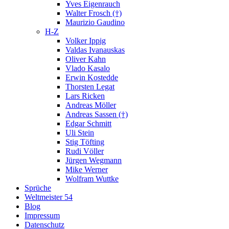
Yves Eigenrauch
Walter Frosch (†)
Maurizio Gaudino
H-Z
Volker Ippig
Valdas Ivanauskas
Oliver Kahn
Vlado Kasalo
Erwin Kostedde
Thorsten Legat
Lars Ricken
Andreas Möller
Andreas Sassen (†)
Edgar Schmitt
Uli Stein
Stig Töfting
Rudi Völler
Jürgen Wegmann
Mike Werner
Wolfram Wuttke
Sprüche
Weltmeister 54
Blog
Impressum
Datenschutz