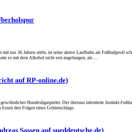
 Überholspur
it nur 36 Jahren stirbt, ist seine aktive Laufbahn als Fußballprofi sch
hatte es mit dem Alkohol nicht erst angefangen, als …
icht auf RP-online.de)
wöhnlicher Bundesligaspieler. Der überaus talentierte Instinkt-Fußball
n Essen den Folgen eines Gehirnschlags.
ndreas Sassen auf sueddeutsche.de)