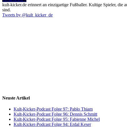
kult-kicker.de erinnert an einzigartige Fußballer. Kultige Spieler, d
sind.
Tweets by @kult_kicker_de
Neuste Artikel
Kult-Kicker-Podcast Folge 97: Pablo Thiam
Kult-Kicker-Podcast Folge 96: Dennis Schmitt
Kult-Kicker-Podcast Folge 95: Fabienne Michel
Kult-Kicker-Podcast Folge 94: Erdal Keser