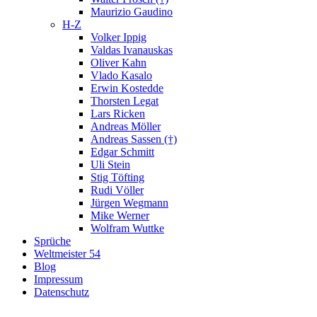
Maurizio Gaudino
H-Z
Volker Ippig
Valdas Ivanauskas
Oliver Kahn
Vlado Kasalo
Erwin Kostedde
Thorsten Legat
Lars Ricken
Andreas Möller
Andreas Sassen (†)
Edgar Schmitt
Uli Stein
Stig Töfting
Rudi Völler
Jürgen Wegmann
Mike Werner
Wolfram Wuttke
Sprüche
Weltmeister 54
Blog
Impressum
Datenschutz