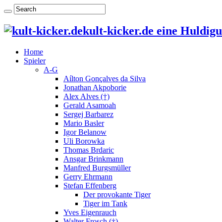
kult-kicker.de eine Huldig
Home
Spieler
A-G
Aílton Gonçalves da Silva
Jonathan Akpoborie
Alex Alves (†)
Gerald Asamoah
Sergej Barbarez
Mario Basler
Igor Belanow
Uli Borowka
Thomas Brdaric
Ansgar Brinkmann
Manfred Burgsmüller
Gerry Ehrmann
Stefan Effenberg
Der provokante Tiger
Tiger im Tank
Yves Eigenrauch
Walter Frosch (†)