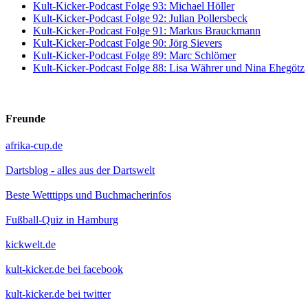
Kult-Kicker-Podcast Folge 93: Michael Höller
Kult-Kicker-Podcast Folge 92: Julian Pollersbeck
Kult-Kicker-Podcast Folge 91: Markus Brauckmann
Kult-Kicker-Podcast Folge 90: Jörg Sievers
Kult-Kicker-Podcast Folge 89: Marc Schlömer
Kult-Kicker-Podcast Folge 88: Lisa Währer und Nina Ehegötz
Freunde
afrika-cup.de
Dartsblog - alles aus der Dartswelt
Beste Wetttipps und Buchmacherinfos
Fußball-Quiz in Hamburg
kickwelt.de
kult-kicker.de bei facebook
kult-kicker.de bei twitter