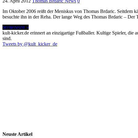
24. April 2012
Thomas Brdaric News
0
Im Oktober 2006 reißt der Meniskus von Thomas Brdaric. Seitdem kä
besuchte ihn in der Reha. Der lange Weg des Thomas Brdaric – D
Weiterlesen »
kult-kicker.de erinnert an einzigartige Fußballer. Kultige Spieler, d
sind.
Tweets by @kult_kicker_de
Neuste Artikel