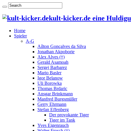
kult-kicker.de eine Huldig
Home
Spieler
A-G
Aílton Gonçalves da Silva
Jonathan Akpoborie
Alex Alves (†)
Gerald Asamoah
Sergej Barbarez
Mario Basler
Igor Belanow
Uli Borowka
Thomas Brdaric
Ansgar Brinkmann
Manfred Burgsmüller
Gerry Ehrmann
Stefan Effenberg
Der provokante Tiger
Tiger im Tank
Yves Eigenrauch
Walter Frosch (†)