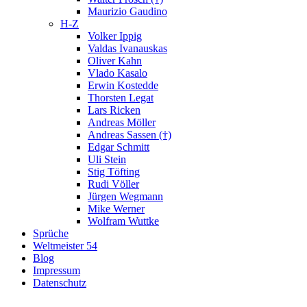
Maurizio Gaudino
H-Z
Volker Ippig
Valdas Ivanauskas
Oliver Kahn
Vlado Kasalo
Erwin Kostedde
Thorsten Legat
Lars Ricken
Andreas Möller
Andreas Sassen (†)
Edgar Schmitt
Uli Stein
Stig Töfting
Rudi Völler
Jürgen Wegmann
Mike Werner
Wolfram Wuttke
Sprüche
Weltmeister 54
Blog
Impressum
Datenschutz