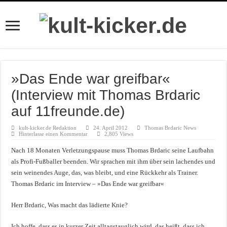
»Das Ende war greifbar«
(Interview mit Thomas Brdaric
auf 11freunde.de)
kult-kicker.de Redaktion
24. April 2012
Thomas Brdaric News
Hinterlasse einen Kommentar
2,805 Views
Nach 18 Monaten Verletzungspause muss Thomas Brdaric seine Laufbahn
als Profi-Fußballer beenden. Wir sprachen mit ihm über sein lachendes und
sein weinendes Auge, das, was bleibt, und eine Rückkehr als Trainer.
Thomas Brdaric im Interview – »Das Ende war greifbar«
Herr Brdaric, Was macht das lädierte Knie?
Ich hoffe, dass es in kurzer Zeit alltagstauglich wird, das heißt, dass ich