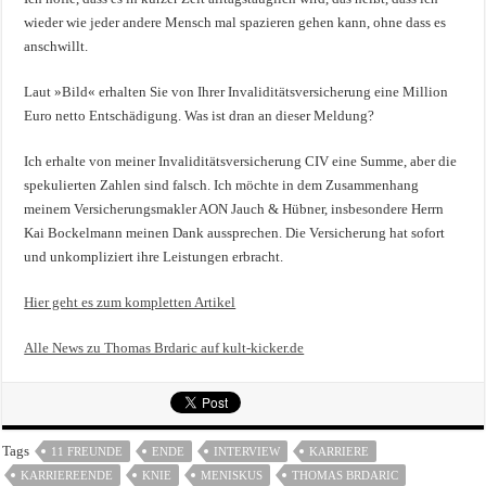
wieder wie jeder andere Mensch mal spazieren gehen kann, ohne dass es
anschwillt.
Laut »Bild« erhalten Sie von Ihrer Invaliditätsversicherung eine Million
Euro netto Entschädigung. Was ist dran an dieser Meldung?
Ich erhalte von meiner Invaliditätsversicherung CIV eine Summe, aber die
spekulierten Zahlen sind falsch. Ich möchte in dem Zusammenhang
meinem Versicherungsmakler AON Jauch & Hübner, insbesondere Herrn
Kai Bockelmann meinen Dank aussprechen. Die Versicherung hat sofort
und unkompliziert ihre Leistungen erbracht.
Hier geht es zum kompletten Artikel
Alle News zu Thomas Brdaric auf kult-kicker.de
Tags
11 FREUNDE
ENDE
INTERVIEW
KARRIERE
KARRIEREENDE
KNIE
MENISKUS
THOMAS BRDARIC