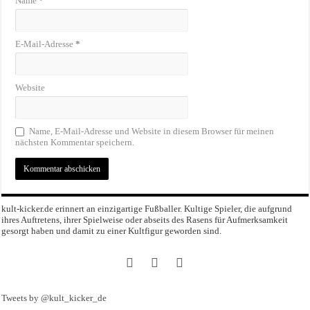
Name
*
E-Mail-Adresse
*
Website
Name, E-Mail-Adresse und Website in diesem Browser für meinen
nächsten Kommentar speichern.
kult-kicker.de erinnert an einzigartige Fußballer. Kultige Spieler, die aufgrund
ihres Auftretens, ihrer Spielweise oder abseits des Rasens für Aufmerksamkeit
gesorgt haben und damit zu einer Kultfigur geworden sind.
Tweets by @kult_kicker_de