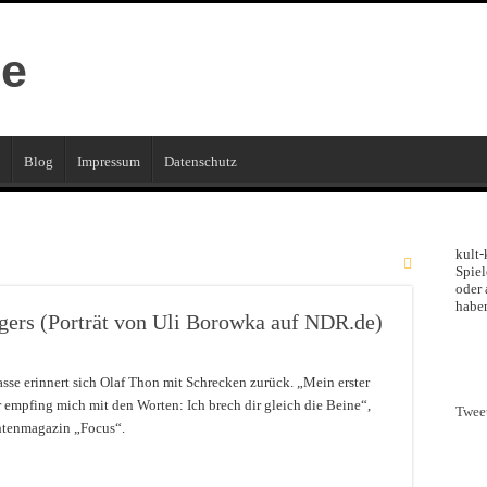
Blog
Impressum
Datenschutz
kult-
Spiel
oder 
haben
igers (Porträt von Uli Borowka auf NDR.de)
sse erinnert sich Olaf Thon mit Schrecken zurück. „Mein erster
 empfing mich mit den Worten: Ich brech dir gleich die Beine“,
Twee
htenmagazin „Focus“.