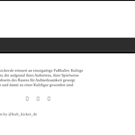
kicker.de erinnert an einzigartige Fußballer. Kultige
er, die aufgrund ihres Auftretens, ihrer Spielweise
abseits des Rasens für Aufmerksamkeit gesorgt
 und damit zu einer Kultfigur geworden sind.
ts by @kult_kicker_de