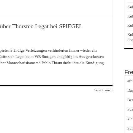
Kul
Kul
 über Thorsten Legat bei SPIEGEL
Kul
Kul
Eh
pieler. Ständige Verletzungen verhinderten immer wieder ein
ürfte sich Legat beim VfB Stuttgart endgültig ins Aus geschossen
nüber Mannschaftskamerad Pablo Thiam droht ihm die Kündigung.
Fr
afr
Seite 6 von 6
Dar
Bes
Fuß
kic
kul