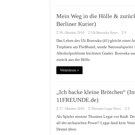
Mein Weg in die Hölle & zurüc
Berliner Kurier)
30. Oktober 2010
Uli Borowka News
0
Das Leben des Uli Borowka (41) gleicht einer Ach
Trophäen am Fließband, wurde Nationalspieler.
Alkoholprobleme höchsten Grades. Borowka war u
zurück aus der Hölle.
Weiterlesen »
„Ich backe kleine Brötchen“ (In
11FREUNDE.de)
27. Oktober 2010
Thorsten Legat News
0
Als Spieler strotzte Thorsten Legat vor Kraft. D
all der archaischen Power? Legat fand kein Venti
Demut üben.