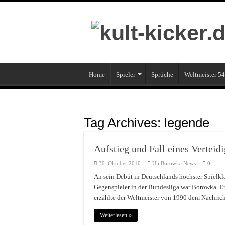
Home
Spieler
Sprüche
Weltmeister 54
Tag Archives:
legende
Aufstieg und Fall eines Verteid
30. Oktober 2010
Uli Borowka News
0
An sein Debüt in Deutschlands höchster Spielkla
Gegenspieler in der Bundesliga war Borowka. Er
erzählte der Weltmeister von 1990 dem Nachric
Weiterlesen »