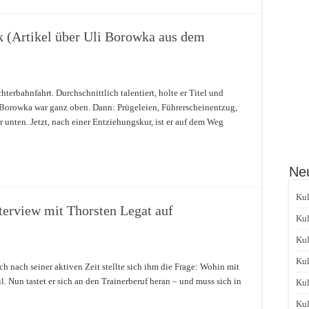
k (Artikel über Uli Borowka aus dem
terbahnfahrt. Durchschnittlich talentiert, holte er Titel und
 Borowka war ganz oben. Dann: Prügeleien, Führerscheinentzug,
nten. Jetzt, nach einer Entziehungskur, ist er auf dem Weg
Neu
Kul
terview mit Thorsten Legat auf
Kul
Kul
Kul
och nach seiner aktiven Zeit stellte sich ihm die Frage: Wohin mit
l. Nun tastet er sich an den Trainerberuf heran – und muss sich in
Kul
Kul