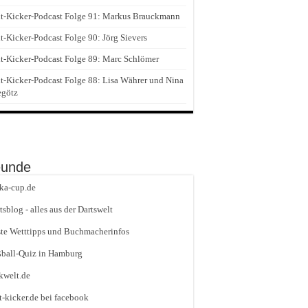
t-Kicker-Podcast Folge 91: Markus Brauckmann
t-Kicker-Podcast Folge 90: Jörg Sievers
t-Kicker-Podcast Folge 89: Marc Schlömer
t-Kicker-Podcast Folge 88: Lisa Währer und Nina
egötz
eunde
ika-cup.de
tsblog - alles aus der Dartswelt
te Wetttipps und Buchmacherinfos
ball-Quiz in Hamburg
kwelt.de
t-kicker.de bei facebook