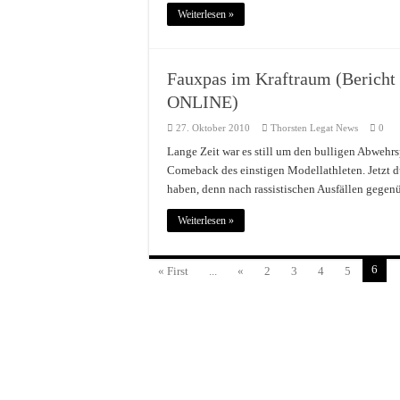
Weiterlesen »
Fauxpas im Kraftraum (Bericht
ONLINE)
27. Oktober 2010
Thorsten Legat News
0
Lange Zeit war es still um den bulligen Abwehrs
Comeback des einstigen Modellathleten. Jetzt d
haben, denn nach rassistischen Ausfällen gege
Weiterlesen »
6
« First
...
«
2
3
4
5