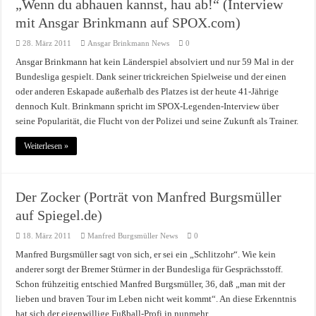
„Wenn du abhauen kannst, hau ab!“ (Interview
mit Ansgar Brinkmann auf SPOX.com)
28. März 2011
Ansgar Brinkmann News
0
Ansgar Brinkmann hat kein Länderspiel absolviert und nur 59 Mal in der
Bundesliga gespielt. Dank seiner trickreichen Spielweise und der einen
oder anderen Eskapade außerhalb des Platzes ist der heute 41-Jährige
dennoch Kult. Brinkmann spricht im SPOX-Legenden-Interview über
seine Popularität, die Flucht von der Polizei und seine Zukunft als Trainer.
Weiterlesen »
Der Zocker (Porträt von Manfred Burgsmüller
auf Spiegel.de)
18. März 2011
Manfred Burgsmüller News
0
Manfred Burgsmüller sagt von sich, er sei ein „Schlitzohr“. Wie kein
anderer sorgt der Bremer Stürmer in der Bundesliga für Gesprächsstoff.
Schon frühzeitig entschied Manfred Burgsmüller, 36, daß „man mit der
lieben und braven Tour im Leben nicht weit kommt“. An diese Erkenntnis
hat sich der eigenwillige Fußball-Profi in nunmehr …