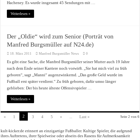
Hacheney. Es wurde insgesamt 45 Sendungen mit …
Weiterlesen »
Der „Oldie“ wird zum Senior (Porträt von
Manfred Burgsmüller auf N24.de)
18. März 2011
Manfred Burgsmüller News
0
Es gibt eine Sache, die Manfred Burgsmüller seiner Mutter auch 19 Jahre
nach dem Ende seiner Karriere noch vorwirft. „Sie hat mich viel zu früh
geboren“, sagt „Manni“ augenzwinkernd. „Das große Geld wurde im
Fußball erst später verdient.“ Zu früh geboren, dafür umso länger
geblieben: Der bis heute älteste Offensivspieler …
Weiterlesen »
2
«
1
3
4
5
»
...
Last »
Seite 2 von 6
kult-kicker.de erinnert an einzigartige Fußballer. Kultige Spieler, die aufgrund
ihres Auftretens, ihrer Spielweise oder abseits des Rasens für Aufmerksamkeit