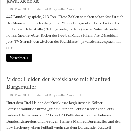
jawattdenn.de
18. März 2011
Manfred Burgsmüller News
0
447 Bundesligaspiele, 213 Tore. Diese Zahlen sprechen schon fast für sich.
Der Mann war einfach erfolgreich: Manni Burgsmüller. Einst kickendes
Idol an der Hafenstraße (76 Ligaspiele, 32 Tore), später Nationalspieler, in
hohem Sportler-Alter Kicker des Football-Clubs Rhein Fire Düsseldorf,
jetzt TV-Star mit den „Helden der Kreisklasse“. jawattdenn.de sprach mit
dem …
Weiterlesen »
Video: Helden der Kreisklasse mit Manfred
Burgsmüller
18. März 2011
Manfred Burgsmüller News
0
Unter dem Titel Helden der Kreisklasse begleitete die Kölner
Fernsehproduktionsfirma „spin tv“ für den Fernsehsender kabel eins
während der Saisons 2004/05 und 2005/06 die Arbeit des früheren
Bundesligaspielers und heutigen Trainers Manfred Burgsmüller und den
SSV Hacheney, einen Fußballverein aus dem Dortmunder Stadtteil