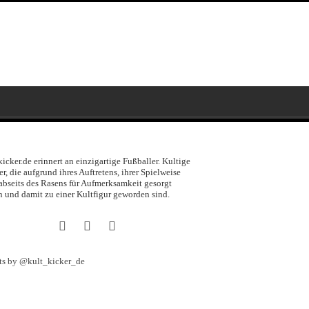
kicker.de erinnert an einzigartige Fußballer. Kultige
er, die aufgrund ihres Auftretens, ihrer Spielweise
abseits des Rasens für Aufmerksamkeit gesorgt
 und damit zu einer Kultfigur geworden sind.
ts by @kult_kicker_de