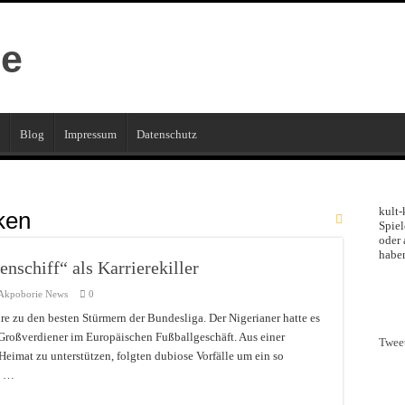
Blog
Impressum
Datenschutz
kult-
ken
Spiel
oder 
haben
nschiff“ als Karrierekiller
 Akpoborie News
0
re zu den besten Stürmern der Bundesliga. Der Nigerianer hatte es
 Großverdiener im Europäischen Fußballgeschäft. Aus einer
Twee
Heimat zu unterstützen, folgten dubiose Vorfälle um ein so
e …