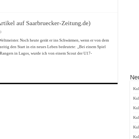
rtikel auf Saarbruecker-Zeitung.de)
0
eltmeister. Noch heute gerät er ins Schwärmen, wenn er von dem
chzeitig den Start in ein neues Leben bedeutete: „Bei einem Spiel
Rangers in Lagos, wurde ich von einem Scout der U17-
Neu
Kul
Kul
Kul
Kul
Kul
Kul