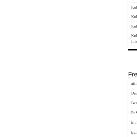
Kul
Kul
Kul
Kul
Eh
Fr
afr
Dar
Bes
Fuß
kic
kul