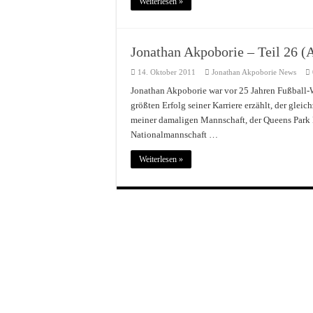
Weiterlesen »
Jonathan Akpoborie – Teil 26 (A
14. Oktober 2011
Jonathan Akpoborie News
Jonathan Akpoborie war vor 25 Jahren Fußball-W
größten Erfolg seiner Karriere erzählt, der glei
meiner damaligen Mannschaft, der Queens Park 
Nationalmannschaft …
Weiterlesen »