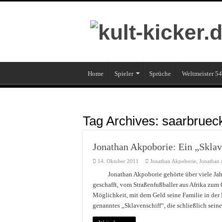
Home
Spieler
Sprüche
Weltmeister 54
Tag Archives:
saarbruec
Jonathan Akpoborie: Ein „Sklave
14. Oktober 2011
Jonathan Akpoborie
,
Jonathan
Jonathan Akpoborie gehörte über viele Jah
geschafft, vom Straßenfußballer aus Afrika zum
Möglichkeit, mit dem Geld seine Familie in der 
genanntes „Sklavenschiff“, die schließlich sein