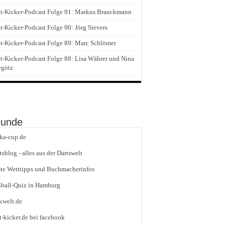
t-Kicker-Podcast Folge 91: Markus Brauckmann
t-Kicker-Podcast Folge 90: Jörg Sievers
t-Kicker-Podcast Folge 89: Marc Schlömer
t-Kicker-Podcast Folge 88: Lisa Währer und Nina
egötz
eunde
ika-cup.de
tsblog - alles aus der Dartswelt
te Wetttipps und Buchmacherinfos
ball-Quiz in Hamburg
kwelt.de
t-kicker.de bei facebook