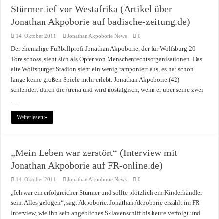
Stürmertief vor Westafrika (Artikel über
Jonathan Akpoborie auf badische-zeitung.de)
14. Oktober 2011
Jonathan Akpoborie News
0
Der ehemalige Fußballprofi Jonathan Akpoborie, der für Wolfsburg 20
Tore schoss, sieht sich als Opfer von Menschenrechtsorganisationen. Das
alte Wolfsburger Stadion sieht ein wenig ramponiert aus, es hat schon
lange keine großen Spiele mehr erlebt. Jonathan Akpoborie (42)
schlendert durch die Arena und wird nostalgisch, wenn er über seine zwei
…
Weiterlesen »
„Mein Leben war zerstört“ (Interview mit
Jonathan Akpoborie auf FR-online.de)
14. Oktober 2011
Jonathan Akpoborie News
0
„Ich war ein erfolgreicher Stürmer und sollte plötzlich ein Kinderhändler
sein. Alles gelogen“, sagt Akpoborie. Jonathan Akpoborie erzählt im FR-
Interview, wie ihn sein angebliches Sklavenschiff bis heute verfolgt und