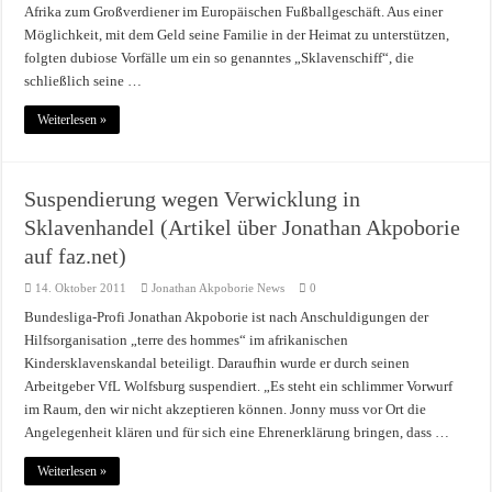
Afrika zum Großverdiener im Europäischen Fußballgeschäft. Aus einer
Möglichkeit, mit dem Geld seine Familie in der Heimat zu unterstützen,
folgten dubiose Vorfälle um ein so genanntes „Sklavenschiff“, die
schließlich seine …
Weiterlesen »
Suspendierung wegen Verwicklung in
Sklavenhandel (Artikel über Jonathan Akpoborie
auf faz.net)
14. Oktober 2011
Jonathan Akpoborie News
0
Bundesliga-Profi Jonathan Akpoborie ist nach Anschuldigungen der
Hilfsorganisation „terre des hommes“ im afrikanischen
Kindersklavenskandal beteiligt. Daraufhin wurde er durch seinen
Arbeitgeber VfL Wolfsburg suspendiert. „Es steht ein schlimmer Vorwurf
im Raum, den wir nicht akzeptieren können. Jonny muss vor Ort die
Angelegenheit klären und für sich eine Ehrenerklärung bringen, dass …
Weiterlesen »