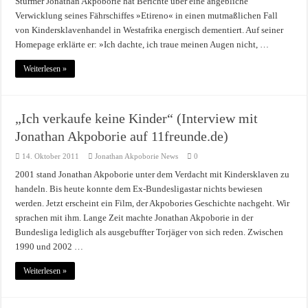
Stürmer Jonathan Akpoborie hat Berichte über eine angebliche
Verwicklung seines Fährschiffes »Etireno« in einen mutmaßlichen Fall
von Kindersklavenhandel in Westafrika energisch dementiert. Auf seiner
Homepage erklärte er: »Ich dachte, ich traue meinen Augen nicht, …
Weiterlesen »
„Ich verkaufe keine Kinder“ (Interview mit
Jonathan Akpoborie auf 11freunde.de)
14. Oktober 2011
Jonathan Akpoborie News
0
2001 stand Jonathan Akpoborie unter dem Verdacht mit Kindersklaven zu
handeln. Bis heute konnte dem Ex-Bundesligastar nichts bewiesen
werden. Jetzt erscheint ein Film, der Akpobories Geschichte nachgeht. Wir
sprachen mit ihm. Lange Zeit machte Jonathan Akpoborie in der
Bundesliga lediglich als ausgebuffter Torjäger von sich reden. Zwischen
1990 und 2002 …
Weiterlesen »