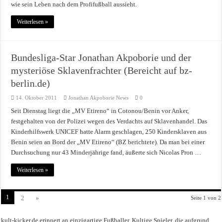
wie sein Leben nach dem Profifußball aussieht.
Weiterlesen »
Bundesliga-Star Jonathan Akpoborie und der
mysteriöse Sklavenfrachter (Bereicht auf bz-
berlin.de)
14. Oktober 2011
Jonathan Akpoborie News
0
Seit Dienstag liegt die „MV Etireno“ in Cotonou/Benin vor Anker,
festgehalten von der Polizei wegen des Verdachts auf Sklavenhandel. Das
Kinderhilfswerk UNICEF hatte Alarm geschlagen, 250 Kindersklaven aus
Benin seien an Bord der „MV Etireno“ (BZ berichtete). Da man bei einer
Durchsuchung nur 43 Minderjährige fand, äußerte sich Nicolas Pron …
Weiterlesen »
1
2
»
Seite 1 von 2
kult-kicker.de erinnert an einzigartige Fußballer. Kultige Spieler, die aufgrund