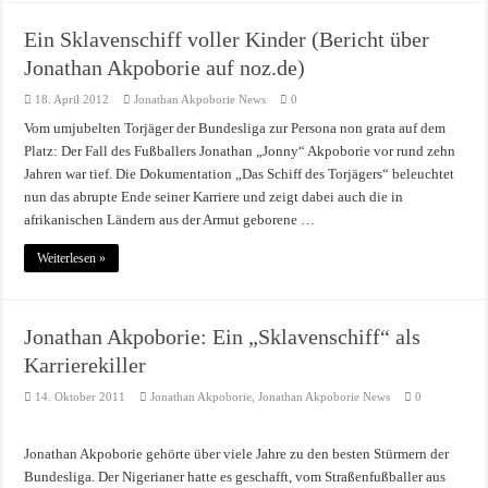
Ein Sklavenschiff voller Kinder (Bericht über
Jonathan Akpoborie auf noz.de)
18. April 2012
Jonathan Akpoborie News
0
Vom umjubelten Torjäger der Bundesliga zur Persona non grata auf dem
Platz: Der Fall des Fußballers Jonathan „Jonny“ Akpoborie vor rund zehn
Jahren war tief. Die Dokumentation „Das Schiff des Torjägers“ beleuchtet
nun das abrupte Ende seiner Karriere und zeigt dabei auch die in
afrikanischen Ländern aus der Armut geborene …
Weiterlesen »
Jonathan Akpoborie: Ein „Sklavenschiff“ als
Karrierekiller
14. Oktober 2011
Jonathan Akpoborie
,
Jonathan Akpoborie News
0
Jonathan Akpoborie gehörte über viele Jahre zu den besten Stürmern der
Bundesliga. Der Nigerianer hatte es geschafft, vom Straßenfußballer aus