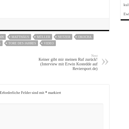
kul
Ewi
NN
MATTHÄUS
MÜLLER
NETZER
OKOCHA
S
TORE DES JAHRES
VIDEO
Next
Keiner gibt mir meinen Ruf zurück!
(Interview mit Erwin Kostedde auf
Reviersport.de)
Erforderliche Felder sind mit
*
markiert