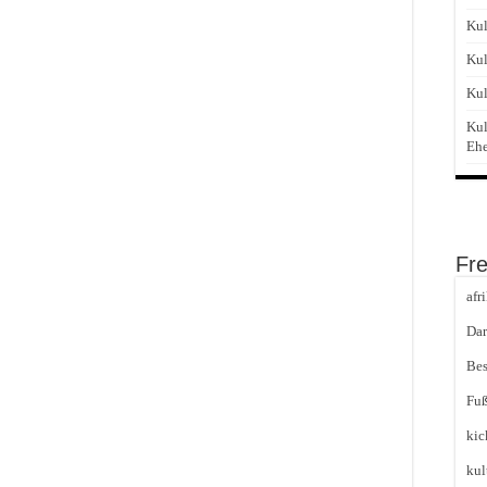
Kul
Kul
Kul
Kul
Eh
Fr
afr
Dar
Bes
Fuß
kic
kul