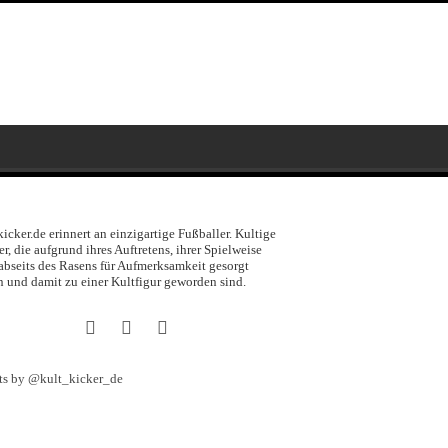
kicker.de erinnert an einzigartige Fußballer. Kultige
er, die aufgrund ihres Auftretens, ihrer Spielweise
abseits des Rasens für Aufmerksamkeit gesorgt
 und damit zu einer Kultfigur geworden sind.
ts by @kult_kicker_de