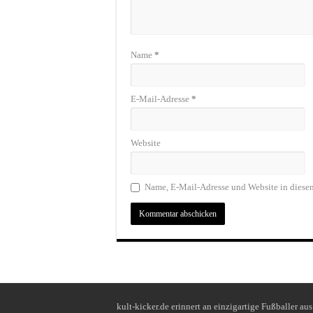
Name
*
E-Mail-Adresse
*
Website
Name, E-Mail-Adresse und Website in diese
kult-kicker.de erinnert an einzigartige Fußballer au