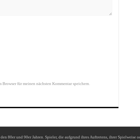
m Browser für meinen nächsten Kommentar speichern.
s den 80er und 90er Jahren. Spieler, die aufgrund ihres Auftretens, ihrer Spielweise