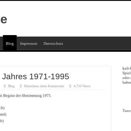
Blog
Impressum
Datenschutz
kult-
Spiel
s Jahres 1971-1995
oder 
haben
Blog
Hinterlasse einen Kommentar
4,720 Views
eit Beginn der Abstimmung 1971.
ch)
Twee
and)
ch)