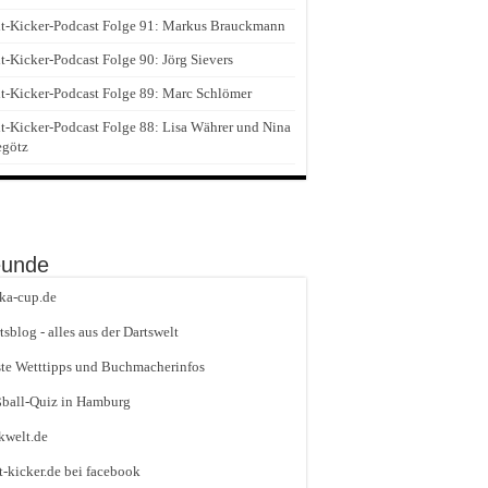
t-Kicker-Podcast Folge 91: Markus Brauckmann
t-Kicker-Podcast Folge 90: Jörg Sievers
t-Kicker-Podcast Folge 89: Marc Schlömer
t-Kicker-Podcast Folge 88: Lisa Währer und Nina
egötz
eunde
ika-cup.de
tsblog - alles aus der Dartswelt
te Wetttipps und Buchmacherinfos
ball-Quiz in Hamburg
kwelt.de
t-kicker.de bei facebook