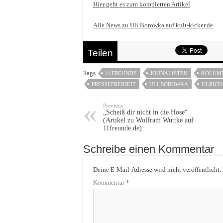
Hier geht es zum kompletten Artikel
Alle News zu Uli Borowka auf kult-kicker.de
Teilen
Tags
11FREUNDE
JOUNALISTEN
KOLUM
PRESSEFREIHEIT
ULI BOROWKA
ULRICH
Previous
„Scheiß dir nicht in die Hose“
(Artikel zu Wolfram Wuttke auf
11freunde.de)
Schreibe einen Kommentar
Deine E-Mail-Adresse wird nicht veröffentlicht.
Kommentar
*