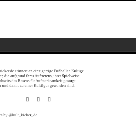
kicker.de erinnert an einzigartige Fußballer. Kultige
er, die aufgrund ihres Auftretens, ihrer Spielweise
abseits des Rasens für Aufmerksamkeit gesorgt
 und damit zu einer Kultfigur geworden sind.
ts by @kult_kicker_de