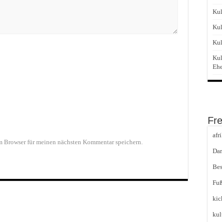
Kul
Kul
Kul
Kul
Eh
Fr
afr
m Browser für meinen nächsten Kommentar speichern.
Dar
Bes
Fuß
kic
kul