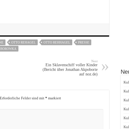
NE
OTTO REHAGEL
OTTO REHHAGEL
PRESSE
 BOROWKA
Next
Ein Sklavenschiff voller Kinder
(Bericht über Jonathan Akpoborie
Neu
auf noz.de)
Kul
Kul
Erforderliche Felder sind mit
*
markiert
Kul
Kul
Kul
Kul