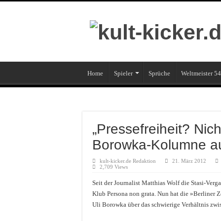
Home
Spieler
Sprüche
Weltmeister 54
„Pressefreiheit? Nich
Borowka-Kolumne au
kult-kicker.de Redaktion
21. März 2012
2,709 Views
Seit der Journalist Matthias Wolf die Stasi-Ver
Klub Persona non grata. Nun hat die »Berliner
Uli Borowka über das schwierige Verhältnis zwi