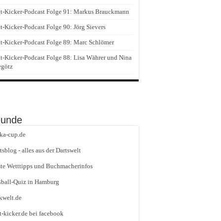
t-Kicker-Podcast Folge 91: Markus Brauckmann
t-Kicker-Podcast Folge 90: Jörg Sievers
t-Kicker-Podcast Folge 89: Marc Schlömer
t-Kicker-Podcast Folge 88: Lisa Währer und Nina
egötz
eunde
ika-cup.de
tsblog - alles aus der Dartswelt
te Wetttipps und Buchmacherinfos
ball-Quiz in Hamburg
kwelt.de
t-kicker.de bei facebook