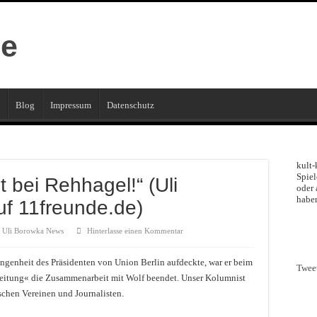
Blog
Impressum
Datenschutz
kult-
Spiel
t bei Rehhagel!“ (Uli
oder 
haben
f 11freunde.de)
Uli Borowka News
Hinterlasse einen Kommentar
gangenheit des Präsidenten von Union Berlin aufdeckte, war er beim
Twee
 Zeitung« die Zusammenarbeit mit Wolf beendet. Unser Kolumnist
schen Vereinen und Journalisten.