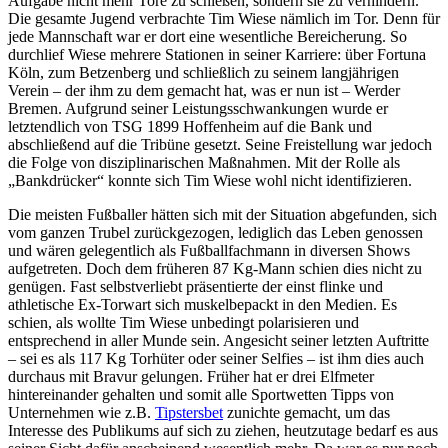
Aufgabe nicht mehr Tore zu schießen, sondern sie zu verhindern.
Die gesamte Jugend verbrachte Tim Wiese nämlich im Tor. Denn für
jede Mannschaft war er dort eine wesentliche Bereicherung. So
durchlief Wiese mehrere Stationen in seiner Karriere: über Fortuna
Köln, zum Betzenberg und schließlich zu seinem langjährigen
Verein – der ihm zu dem gemacht hat, was er nun ist – Werder
Bremen. Aufgrund seiner Leistungsschwankungen wurde er
letztendlich von TSG 1899 Hoffenheim auf die Bank und
abschließend auf die Tribüne gesetzt. Seine Freistellung war jedoch
die Folge von disziplinarischen Maßnahmen. Mit der Rolle als
„Bankdrücker“ konnte sich Tim Wiese wohl nicht identifizieren.
Die meisten Fußballer hätten sich mit der Situation abgefunden, sich
vom ganzen Trubel zurückgezogen, lediglich das Leben genossen
und wären gelegentlich als Fußballfachmann in diversen Shows
aufgetreten. Doch dem früheren 87 Kg-Mann schien dies nicht zu
genügen. Fast selbstverliebt präsentierte der einst flinke und
athletische Ex-Torwart sich muskelbepackt in den Medien. Es
schien, als wollte Tim Wiese unbedingt polarisieren und
entsprechend in aller Munde sein. Angesicht seiner letzten Auftritte
– sei es als 117 Kg Torhüter oder seiner Selfies – ist ihm dies auch
durchaus mit Bravur gelungen. Früher hat er drei Elfmeter
hintereinander gehalten und somit alle Sportwetten Tipps von
Unternehmen wie z.B.
Tipstersbet
zunichte gemacht, um das
Interesse des Publikums auf sich zu ziehen, heutzutage bedarf es aus