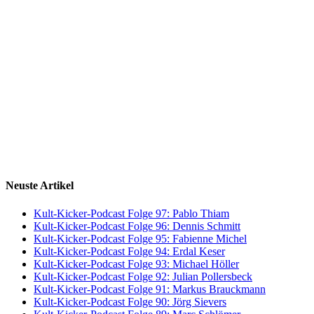
Neuste Artikel
Kult-Kicker-Podcast Folge 97: Pablo Thiam
Kult-Kicker-Podcast Folge 96: Dennis Schmitt
Kult-Kicker-Podcast Folge 95: Fabienne Michel
Kult-Kicker-Podcast Folge 94: Erdal Keser
Kult-Kicker-Podcast Folge 93: Michael Höller
Kult-Kicker-Podcast Folge 92: Julian Pollersbeck
Kult-Kicker-Podcast Folge 91: Markus Brauckmann
Kult-Kicker-Podcast Folge 90: Jörg Sievers