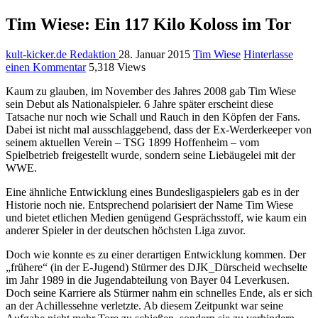
Tim Wiese: Ein 117 Kilo Koloss im Tor
kult-kicker.de Redaktion
28. Januar 2015
Tim Wiese
Hinterlasse
einen Kommentar
5,318 Views
Kaum zu glauben, im November des Jahres 2008 gab Tim Wiese
sein Debut als Nationalspieler. 6 Jahre später erscheint diese
Tatsache nur noch wie Schall und Rauch in den Köpfen der Fans.
Dabei ist nicht mal ausschlaggebend, dass der Ex-Werderkeeper von
seinem aktuellen Verein – TSG 1899 Hoffenheim – vom
Spielbetrieb freigestellt wurde, sondern seine Liebäugelei mit der
WWE.
Eine ähnliche Entwicklung eines Bundesligaspielers gab es in der
Historie noch nie. Entsprechend polarisiert der Name Tim Wiese
und bietet etlichen Medien genügend Gesprächsstoff, wie kaum ein
anderer Spieler in der deutschen höchsten Liga zuvor.
Doch wie konnte es zu einer derartigen Entwicklung kommen. Der
„frühere“ (in der E-Jugend) Stürmer des DJK_Dürscheid wechselte
im Jahr 1989 in die Jugendabteilung von Bayer 04 Leverkusen.
Doch seine Karriere als Stürmer nahm ein schnelles Ende, als er sich
an der Achillessehne verletzte. Ab diesem Zeitpunkt war seine