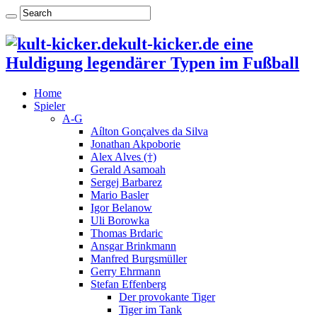
kult-kicker.de eine
Huldigung legendärer Typen im Fußball
Home
Spieler
A-G
Aílton Gonçalves da Silva
Jonathan Akpoborie
Alex Alves (†)
Gerald Asamoah
Sergej Barbarez
Mario Basler
Igor Belanow
Uli Borowka
Thomas Brdaric
Ansgar Brinkmann
Manfred Burgsmüller
Gerry Ehrmann
Stefan Effenberg
Der provokante Tiger
Tiger im Tank