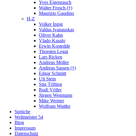
Yves Eigenrauch
Walter Frosch (†)
Maurizio Gaudino
H-Z
Volker Ippig
Valdas Ivanauskas
Oliver Kahn
Vlado Kasalo
Erwin Kostedde
Thorsten Legat
Lars Ricken
Andreas Möller
Andreas Sassen (†)
Edgar Schmitt
Uli Stein
Stig Töfting
Rudi Völler
Jürgen Wegmann
Mike Werner
Wolfram Wuttke
Sprüche
Weltmeister 54
Blog
Impressum
Datenschutz