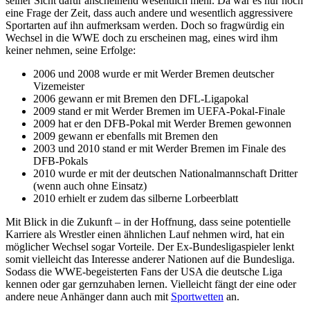
seiner Sicht dafür anscheinend wesentlich mehr. Da war es nur noch
eine Frage der Zeit, dass auch andere und wesentlich aggressivere
Sportarten auf ihn aufmerksam werden. Doch so fragwürdig ein
Wechsel in die WWE doch zu erscheinen mag, eines wird ihm
keiner nehmen, seine Erfolge:
2006 und 2008 wurde er mit Werder Bremen deutscher
Vizemeister
2006 gewann er mit Bremen den DFL-Ligapokal
2009 stand er mit Werder Bremen im UEFA-Pokal-Finale
2009 hat er den DFB-Pokal mit Werder Bremen gewonnen
2009 gewann er ebenfalls mit Bremen den
2003 und 2010 stand er mit Werder Bremen im Finale des
DFB-Pokals
2010 wurde er mit der deutschen Nationalmannschaft Dritter
(wenn auch ohne Einsatz)
2010 erhielt er zudem das silberne Lorbeerblatt
Mit Blick in die Zukunft – in der Hoffnung, dass seine potentielle
Karriere als Wrestler einen ähnlichen Lauf nehmen wird, hat ein
möglicher Wechsel sogar Vorteile. Der Ex-Bundesligaspieler lenkt
somit vielleicht das Interesse anderer Nationen auf die Bundesliga.
Sodass die WWE-begeisterten Fans der USA die deutsche Liga
kennen oder gar gernzuhaben lernen. Vielleicht fängt der eine oder
andere neue Anhänger dann auch mit
Sportwetten
an.