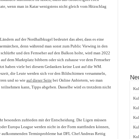
ate, wenn man in Katar wenigstens nicht gleich vom Hitzschlag
Ländern auf der Nordhalbkugel bedeutet das aber, dass es eine
ermärchen, denn während man sonst zum Public Viewing in den
r schlürfte und den Fernseher auf den Balkon holte, wird man 2022
 auf dem Marktplatz bibbern oder sich zuhause vor dem Fernseher
tzt haben viele bei diesem Gedanken keine Lust auf die WM.
eszeit, die Leute werden sich vor den Bildschirmen versammeln,
Neu
ieren und so wie
auf dieser Seite
bei Online Anbietern, wo man
 teilnehmen kann, Tipps abgeben. Dasselbe wird es trotzdem nicht
Kul
Kul
Kul
Kul
ht besonders zufrieden mit der Entscheidung. Die Ligen müssen
oder Europa League werden nicht in der Form stattfinden können,
Kul
er aufkommenden Terminprobleme hat DFL Chef Andreas Rettig
Kul