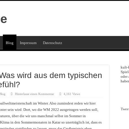
Blog
Impressum
Datenschutz
kult-
Spiel
Was wird aus dem typischen
oder 
haben
efühl?
Blog
Hinterlasse einen Kommentar
4,161 Views
allweltmeisterschaft im Winter. Also zumindest reden wir hier
Twee
nter sein wird. Dort, wo die WM 2022 ausgetragen werden soll,
raturen, über die wir uns manchmal selbst im Sommer in
Klima in den Sommermonaten in Katar so unerträglich ist, dass es
tänden stattfinden zu lassen, muss das Großereignis eben