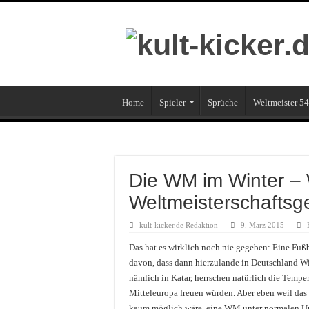
Home
Spieler
Sprüche
Weltmeister 54
Die WM im Winter – 
Weltmeisterschaftsg
kult-kicker.de Redaktion
9. März 2015
Das hat es wirklich noch nie gegeben: Eine Fußb
davon, dass dann hierzulande in Deutschland Wi
nämlich in Katar, herrschen natürlich die Tempe
Mitteleuropa freuen würden. Aber eben weil das 
kaum möglich wäre, eine WM unter normalen Ums