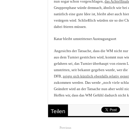
nun sogar schon vorgeschlagen,
das Achtelfinal
Gruppenphase würde demnach, ähnlich wie bei e
natürlich eine gute Idee ist, bleibt aber auch h
verärgern wird. Schließlich würden sie so der Ch
dabei frieren müssen.
Katar bleibt umstrittener Austragungsort
Angesichts der Tatsache, dass die WM nicht nur 
aus dem Turnier gestrichen wird, kommt nun wie
gefahren sei, das Turnier überhaupt von einem L
umstritten, seit bekannt gegeben wurde, wer di
DFB,
zeigte sich kürzlich ebenfalls relativ gen
zukommen werden. Das werde „noch viele schlaflo
Geändert wird an der Tatsache nun aber wohl nic
Hoffen wir, dass das WM Gefühl dadurch nicht k
Teilen
Previous