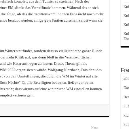
e einfach komplett aus dem Turnier zu streichen
. Nach der
Kul
iner EM, direkt das Viertelfinale kommen. Während das an sich
ier die Frage, ob das die traditionsverbundenen Fans nicht noch mehr
Kul
ance beraubt werden, einige gute Partien zu sehen, selbst wenn sie
Kul
Kul
Eh
im Winter stattfindet, sondern dass so vielleicht eine ganze Runde
der mehr Kritik auf, was denn bloß in die Verantwortlichen
and wie Katar austragen zu lassen. Dieses Thema gilt als
Fr
e WM 2022 organisieren würde. Wolfgang Niersbach, Präsident des
ervt von den Umstellungen
, die durch die WM im Winter auf alle
afr
se Nächte“ für alle Beteiligten bedeuten, ließ er verlauten.
Dar
hts mehr, dass wir uns auf eine winterliche WM einstellen können.
omplett verloren geht.
Bes
Fuß
kic
kul
Next