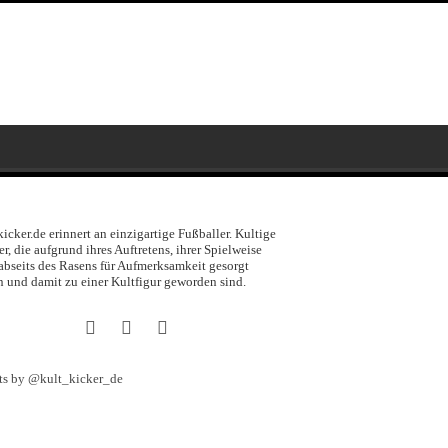
kicker.de erinnert an einzigartige Fußballer. Kultige
er, die aufgrund ihres Auftretens, ihrer Spielweise
abseits des Rasens für Aufmerksamkeit gesorgt
 und damit zu einer Kultfigur geworden sind.
ts by @kult_kicker_de