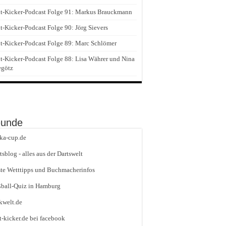
t-Kicker-Podcast Folge 91: Markus Brauckmann
t-Kicker-Podcast Folge 90: Jörg Sievers
t-Kicker-Podcast Folge 89: Marc Schlömer
t-Kicker-Podcast Folge 88: Lisa Währer und Nina
egötz
eunde
ika-cup.de
tsblog - alles aus der Dartswelt
te Wetttipps und Buchmacherinfos
ball-Quiz in Hamburg
kwelt.de
t-kicker.de bei facebook